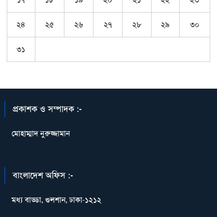
২৪
২৫
২৬
২৭
২৮
২৯
৩০
৩১
প্রকাশক ও সম্পাদক :-
মোহাম্মাদ নুরুজ্জামান
বাংলাদেশ অফিস :-
মধ্য বাড্ডা, গুলশান, ঢাকা-১২১২