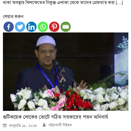
থাকা অবস্থায় খিলক্ষেতের নিকুঞ্জ এলাকা থেকে তাদের গ্রেফতার করা […]
শেয়ার করুন
গুটিকয়েক লোকের ভোটে গঠিত সরকারের পতন অনিবার্য
Author
Posted
পটুয়াখালী টাইমস
জানুয়ারি ১৮, ২০২৪
on