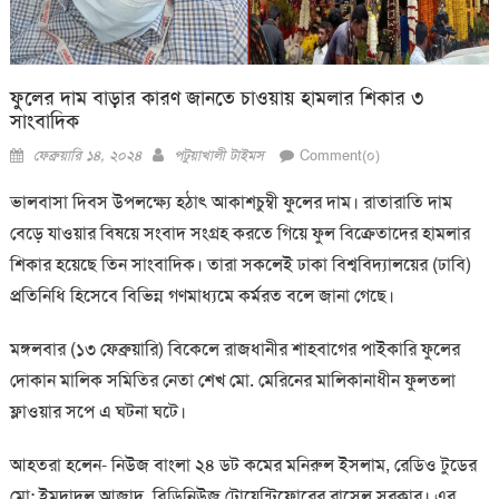
ফুলের দাম বাড়ার কারণ জানতে চাওয়ায় হামলার শিকার ৩
সাংবাদিক
Posted
Author
ফেব্রুয়ারি ১৪, ২০২৪
পটুয়াখালী টাইমস
Comment(০)
on
ভালবাসা দিবস উপলক্ষ্যে হঠাৎ আকাশচুম্বী ফুলের দাম। রাতারাতি দাম
বেড়ে যাওয়ার বিষয়ে সংবাদ সংগ্রহ করতে গিয়ে ফুল বিক্রেতাদের হামলার
শিকার হয়েছে তিন সাংবাদিক। তারা সকলেই ঢাকা বিশ্ববিদ্যালয়ের (ঢাবি)
প্রতিনিধি হিসেবে বিভিন্ন গণমাধ্যমে কর্মরত বলে জানা গেছে।
মঙ্গলবার (১৩ ফেব্রুয়ারি) বিকেলে রাজধানীর শাহবাগের পাইকারি ফুলের
দোকান মালিক সমিতির নেতা শেখ মো. মেরিনের মালিকানাধীন ফুলতলা
ফ্লাওয়ার সপে এ ঘটনা ঘটে।
আহতরা হলেন- নিউজ বাংলা ২৪ ডট কমের মনিরুল ইসলাম, রেডিও টুডের
মো: ইমদাদুল আজাদ, বিডিনিউজ টোয়েন্টিফোরের রাসেল সরকার। এর