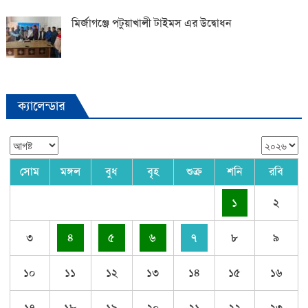
মির্জাগঞ্জে পটুয়াখালী টাইমস এর উদ্বোধন
ক্যালেন্ডার
সোম
মঙ্গল
বুধ
বৃহ
শুক্র
শনি
রবি
১
২
৩
৪
৫
৬
৭
৮
৯
১০
১১
১২
১৩
১৪
১৫
১৬
১৭
১৮
১৯
২০
২১
২২
২৩