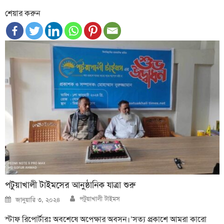
শেয়ার করুন
পটুয়াখালী টাইমসের আনুষ্ঠানিক যাত্রা শুরু
Author
Posted
পটুয়াখালী টাইমস
জানুয়ারি ৩, ২০২৪
on
স্টাফ রিপোর্টারঃ অবশেষে অপেক্ষার অবসন।’সত্য প্রকাশে আমরা কারো