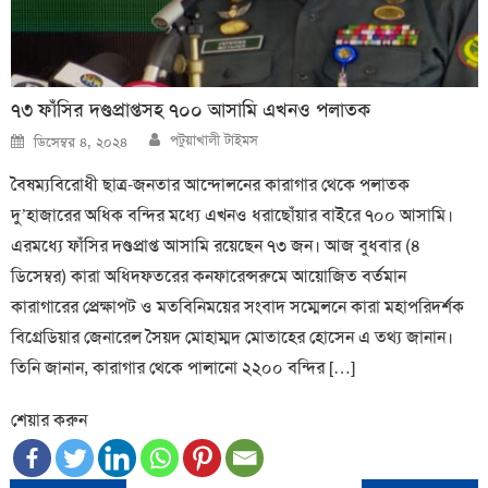
৭৩ ফাঁসির দণ্ডপ্রাপ্তসহ ৭০০ আসামি এখনও পলাতক
Author
Posted
পটুয়াখালী টাইমস
ডিসেম্বর ৪, ২০২৪
on
বৈষম্যবিরোধী ছাত্র-জনতার আন্দোলনের কারাগার থেকে পলাতক
দু’হাজারের অধিক বন্দির মধ্যে এখনও ধরাছোঁয়ার বাইরে ৭০০ আসামি।
এরমধ্যে ফাঁসির দণ্ডপ্রাপ্ত আসামি রয়েছেন ৭৩ জন। আজ বুধবার (৪
ডিসেম্বর) কারা অধিদফতরের কনফারেন্সরুমে আয়োজিত বর্তমান
কারাগারের প্রেক্ষাপট ও মতবিনিময়ের সংবাদ সম্মেলনে কারা মহাপরিদর্শক
বিগ্রেডিয়ার জেনারেল সৈয়দ মোহাম্মদ মোতাহের হোসেন এ তথ্য জানান।
তিনি জানান, কারাগার থেকে পালানো ২২০০ বন্দির […]
শেয়ার করুন