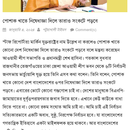
পোশাক খাতে নিষেধাজ্ঞা দিলে তারাও সংকটে পড়বে
Posted
Author
জানুয়ারি ৪, ২০২৪
পটুয়াখালী টাইমস
Comment(০)
on
স্টাফ রিপোর্টারঃ মার্কিন যুক্তরাষ্ট্রের নাম উল্লেখ না করলেও পোশাক খাতে
কোনো দেশ নিষেধাজ্ঞা দিলে তারাও সংকটে পড়বে বলে মন্তব্য করেছেন
আওয়ামী লীগ সভাপতি ও প্রধানমন্ত্রী শেখ হাসিনা। গতকাল বুধবার
রাজধানীর তেজগাঁওয়ের ঢাকা জেলা আওয়ামী লীগ ভবন থেকে ৬টি নির্বাচনী
জনসভায় ভার্চ্যুয়ালি যুক্ত হয়ে তিনি এসব কথা বলেন। তিনি বলেন, পোশাক
খাতে কোনো দেশ বাংলাদেশের ওপর নিষেধাজ্ঞা দিলে তারাও সংকটে
পড়বে। এবারের ভোটে কোনো গণ্ডগোল চাই না। দেশের মানুষকে বিএনপি-
জামায়াতের দুর্বৃত্তপরায়ণতার জবাব দিতে হবে। এখানে কেউ কাউকে বাধা
দিতে পারে না। কোনো রকম সংঘাত আমি চাই না। আমি চাই এই নির্বাচন
সত্যিকারভাবে একটি অবাধ, সুষ্ঠু, নিরপেক্ষ নির্বাচন হবে। যা বাংলাদেশের
গণতান্ত্রিক ইতিহাসে একটা মাইলফলক হয়ে থাকবে। আর বাংলাদেশের