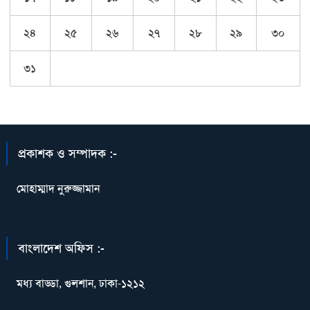
২৪
২৫
২৬
২৭
২৮
২৯
৩০
৩১
প্রকাশক ও সম্পাদক :-
মোহাম্মাদ নুরুজ্জামান
বাংলাদেশ অফিস :-
মধ্য বাড্ডা, গুলশান, ঢাকা-১২১২