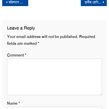
Post
বরিশালে ভোট বর্জনের লিফলেট বিতরণকালে বিএনপি নেতাদের উপর লাঠিচার্জ, আটক ৭
তৃতীয় শ্রেণির ইসলাম শিক্ষা বইয়ে দুর্গার ছবি
navigation
Leave a Reply
Your email address will not be published.
Required
fields are marked
*
Comment
*
Name
*