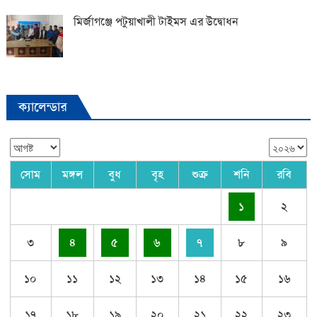
মির্জাগঞ্জে পটুয়াখালী টাইমস এর উদ্বোধন
ক্যালেন্ডার
সোম
মঙ্গল
বুধ
বৃহ
শুক্র
শনি
রবি
১
২
৩
৪
৫
৬
৭
৮
৯
১০
১১
১২
১৩
১৪
১৫
১৬
১৭
১৮
১৯
২০
২১
২২
২৩