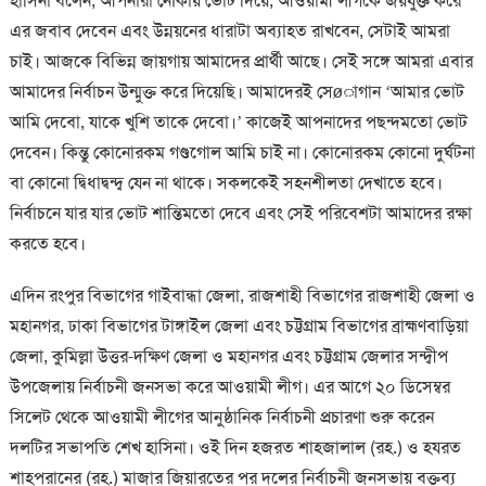
হাসিনা বলেন, আপনারা নৌকায় ভোট দিয়ে, আওয়ামী লীগকে জয়যুক্ত করে
এর জবাব দেবেন এবং উন্নয়নের ধারাটা অব্যাহত রাখবেন, সেটাই আমরা
চাই। আজকে বিভিন্ন জায়গায় আমাদের প্রার্থী আছে। সেই সঙ্গে আমরা এবার
আমাদের নির্বাচন উন্মুক্ত করে দিয়েছি। আমাদেরই সেøাগান ‘আমার ভোট
আমি দেবো, যাকে খুশি তাকে দেবো।’ কাজেই আপনাদের পছন্দমতো ভোট
দেবেন। কিন্তু কোনোরকম গণ্ডগোল আমি চাই না। কোনোরকম কোনো দুর্ঘটনা
বা কোনো দ্বিধাদ্বন্দ্ব যেন না থাকে। সকলকেই সহনশীলতা দেখাতে হবে।
নির্বাচনে যার যার ভোট শান্তিমতো দেবে এবং সেই পরিবেশটা আমাদের রক্ষা
করতে হবে।
এদিন রংপুর বিভাগের গাইবান্ধা জেলা, রাজশাহী বিভাগের রাজশাহী জেলা ও
মহানগর, ঢাকা বিভাগের টাঙ্গাইল জেলা এবং চট্টগ্রাম বিভাগের ব্রাহ্মণবাড়িয়া
জেলা, কুমিল্লা উত্তর-দক্ষিণ জেলা ও মহানগর এবং চট্টগ্রাম জেলার সন্দ্বীপ
উপজেলায় নির্বাচনী জনসভা করে আওয়ামী লীগ। এর আগে ২০ ডিসেম্বর
সিলেট থেকে আওয়ামী লীগের আনুষ্ঠানিক নির্বাচনী প্রচারণা শুরু করেন
দলটির সভাপতি শেখ হাসিনা। ওই দিন হজরত শাহজালাল (রহ.) ও হযরত
শাহপরানের (রহ.) মাজার জিয়ারতের পর দলের নির্বাচনী জনসভায় বক্তব্য