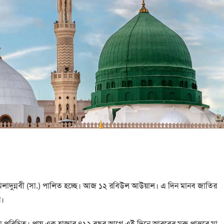
দে মিলাদুন্নবী (সা.) পালিত হচ্ছে। আজ ১২ রবিউল আউয়াল। এ দিন মানব জাতির
ন।
নামে পরিচিত। প্রায় এক হাজার ৪১২ বছর আগে এই দিনে আরবের মরু প্রান্তরে মা