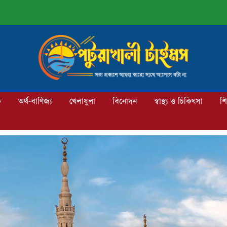
ক
অর্থ-বাণিজ্য
খেলাধুলা
বিনোদন
স্বাস্থ্য ও চিকিৎসা
শি