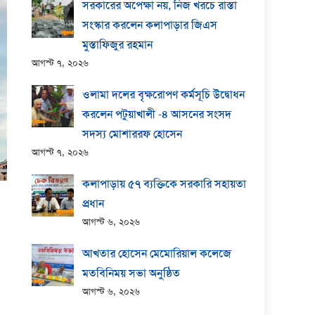
সরকারের অপেক্ষা নয়, নিজ খরচে রাস্তা
সংস্কার করলেন কলাপাড়ার জিএস
মুস্তাফিজুর রহমান
আগস্ট ৭, ২০২৬
ওলামা দলের বৃক্ষরোপণ কর্মসূচি উদ্বোধন
করলেন পটুয়াখালী -৪ আসনের সংসদ
সদস্য মোশাররফ হোসেন
আগস্ট ৭, ২০২৬
কলাপাড়ায় ​৫৭ ব্যক্তিকে সরকারি সহায়তা
প্রধান
আগস্ট ৬, ২০২৬
আখতার হোসেন মেমোরিয়াল কলেজে
মতবিনিময় সভা অনুষ্ঠিত
আগস্ট ৬, ২০২৬