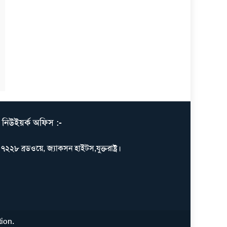
নিউইয়র্ক অফিস :-
৭২২৮ ব্রডওয়ে, জ্যাকসন হাইটস,যুক্তরাষ্ট্র।
tion
.