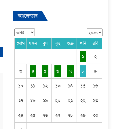
আ
ক্যালেন্ডার
সোম
মঙ্গল
বুধ
বৃহ
শুক্র
শনি
রবি
১
২
৩
৪
৫
৬
৭
৮
৯
১০
১১
১২
১৩
১৪
১৫
১৬
১৭
১৮
১৯
২০
২১
২২
২৩
২৪
২৫
২৬
২৭
২৮
২৯
৩০