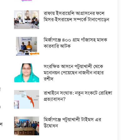
রাফায় ইসরায়েলি আগ্রাসনের ফলে
মিসর-ইসরায়েল সম্পর্কে টানাপোড়েন
মির্জাগঞ্জে ৪০০ গ্রাম গাঁজাসহ মাদক
কারবারি আটক
সংরক্ষিত আসনে পটুয়াখালী থেকে
মনোনয়ন পেয়েছেন নাজনীন নাহার
রশীদ
ে
রাখাইনে সংঘাত: নতুন সংকটে রোহিঙ্গা
প্রত্যাবাসন?
)
মির্জাগঞ্জে পটুয়াখালী টাইমস এর
েল
উদ্বোধন