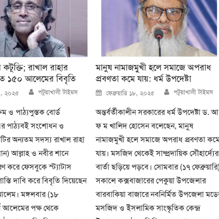
 কটূক্তি; রাখাল রাহার
মানুষ নামাজমুখী হলে সমাজে অপরাধ
িতে ১৫০ আলেমের বিবৃতি
প্রবণতা কমে যায়: ধর্ম উপদেষ্টা
Author
Author
Posted
পটুয়াখালী টাইমস
পটুয়াখালী টাইমস
২০, ২০২৫
ফেব্রুয়ারি ১৮, ২০২৫
on
রম ও পাঠ্যপুস্তক বোর্ড
অন্তর্বর্তীকালীন সরকারের ধর্ম উপদেষ্টা ড. আ
এর পাঠ্যবই সংশোধন ও
ফ ম খালিদ হোসেন বলেছেন, মানুষ
িটির অন্যতম সদস্য রাখাল রাহা
নামাজমুখী হলে সমাজে অপরাধ প্রবণতা কম
মান) আল্লাহ ও নবীর শানে
যায়। মসজিদ থেকেই সাম্প্রদায়িক সৌহার্দ্যের
চরণ করে ফেসবুকে স্ট্যাটাস
বার্তা ছড়িয়ে পড়বে। সোমবার (১৭ ফেব্রুয়ারি
স্তি দাবি করে বিবৃতি দিয়েছেন
সকালে কক্সবাজারের পেকুয়া উপজেলার
লেম। মঙ্গলবার (১৮
বারবাকিয়া বাজারে নবনির্মিত উপজেলা মড
ীর্ষ আলেমের পক্ষ থেকে
মসজিদ ও ইসলামিক সাংস্কৃতিক কেন্দ্র