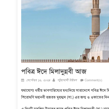
পবিত্র ঈদে মিলাদুন্নবী আজ
Posted
Author
সেপ্টেম্বর ১৬, ২০২৪
পটুয়াখালী টাইমস
Comment(০)
on
যথাযোগ্য ধর্মীয় ভাবগাম্বিয্যের মধ্যদিয়ে সারাদেশে পবিত্র ঈ
শিরোমণি মহানবী হজরত মুহম্মদ (সা.) এর জন্ম ও ওফাতের দি
এ দিনটি মুসলিম উম্মাহর কাছে পবিত্র ঈদে মিলাদুন্নবী (সা.) 