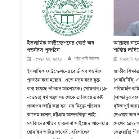
ইসলামিক ফাউন্ডেশনের বোর্ড অব
আল্লাহর নামে
গভর্নরস পুনর্গঠন
শাস্তির দাব
Author
Posted
Posted
পটুয়াখালী টাইমস
নভেম্বর ২০, ২০২৪
ফেব্রুয়ারি 
on
on
ইসলামিক ফাউন্ডেশনের বোর্ড অব গভর্নরস
জাতীয় শিক্ষাক্
পুনর্গঠন করা হয়েছে। এতে নতুন করে যুক্ত
(এনসিটিবি)-
করা হয়েছে পাঁচজন আলেমকে। সোমবার (১৮
পরিমার্জন কম
নভেম্বর) ধর্ম মন্ত্রণালয় থেকে এ বিষয়ে একটি
(সাজ্জাদুর রহ
প্রজ্ঞাপন জারি করা হয়। নব নিযুক্ত পাঁচজন
ধৃষ্টতাপূর্ণ আ
আলেম হলেন, চট্টগ্রাম আন্দরকিল্লা শাহী
দেওয়ায় তার শা
মসজিদের খতিব মাওলানা সাইয়্যেদ আনোয়ার
দেশের ১৫০ আ
হোসাইন তাহির জাবেরী, বরিশালের
ফেব্রুয়ারি) শ