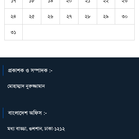
১৭
১৮
১৯
২০
২১
২২
২৩
২৪
২৫
২৬
২৭
২৮
২৯
৩০
৩১
প্রকাশক ও সম্পাদক :-
মোহাম্মাদ নুরুজ্জামান
বাংলাদেশ অফিস :-
মধ্য বাড্ডা, গুলশান, ঢাকা-১২১২