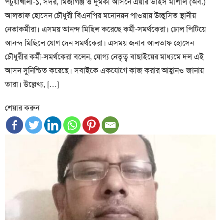
পটুয়াখালী-১, সদর, মির্জাগঞ্জ ও দুমকী আসনে এয়ার ভাইস মার্শাল (অব.)
আলতাফ হোসেন চৌধুরী বিএনপির মনোনয়ন পাওয়ায় উচ্ছ্বসিত স্থানীয়
নেতাকর্মীরা। এসময় আনন্দ মিছিল করেছে কর্মী-সমর্থকেরা। ঢোল পিটিয়ে
আনন্দ মিছিলে যোগ দেন সমর্থকেরা। এসময় জনাব আলতাফ হোসেন
চৌধুরীর কর্মী-সমর্থকেরা বলেন, যোগ্য নেতৃত্ব বাছাইয়ের মাধ্যমে দল এই
আসন সুনিশ্চিত করেছে। সবাইকে একযোগে কাজ করার আহ্বানও জানায়
তারা। উল্লেখ্য, […]
শেয়ার করুন