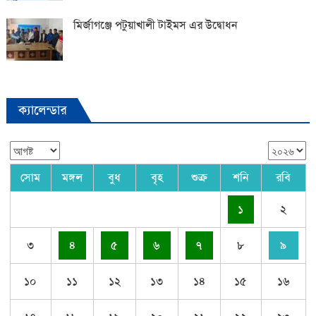
মির্জাগঞ্জে পটুয়াখালী টাইমস এর উদ্বোধন
ক্যালেন্ডার
সোম
মঙ্গল
বুধ
বৃহ
শুক্র
শনি
রবি
১
২
৩
৪
৫
৬
৭
৮
৯
১০
১১
১২
১৩
১৪
১৫
১৬