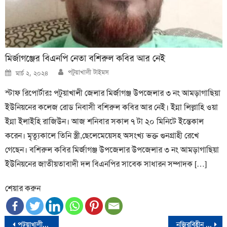
মির্জাগঞ্জের বিএনপি নেতা বশিরুল কবির আর নেই
Author
Posted
পটুয়াখালী টাইমস
মার্চ ২, ২০২৪
on
স্টাফ রিপোর্টারঃ পটুয়াখালী জেলার মির্জাগঞ্জ উপজেলার ৩ নং আমড়াগাছিয়া
ইউনিয়নের কলেজ রোড নিবাসী বশিরুল কবির আর নেই। ইন্না লিল্লাহি ওয়া
ইন্না ইলাইহি রাজিউন। আজ শনিবার সকাল ৭ টা ২০ মিনিটে ইন্তেকাল
করেন। মৃত্যুকালে তিনি স্ত্রী,ছেলেমেয়েসহ অসংখ্য ভক্ত গুনগ্রাহী রেখে
গেছেন। বশিরুল কবির মির্জাগঞ্জ উপজেলার উপজেলার ৩ নং আমড়াগাছিয়া
ইউনিয়নের জাতীয়তাবাদী দল বিএনপির সাবেক সাধারন সম্পাদক […]
শেয়ার করুন
Post
পটুয়াখালীতে আ’লীগ নেতা আফজাল হোসেনের ভাইয়ের নেতৃত্বে রুহুল আমিন হাওলাদারের ওপর হামলা
নজিরবিহীন ভোটবিমুখতায় শেষ হলো দ্বাদশ সংসদ নির্বাচন