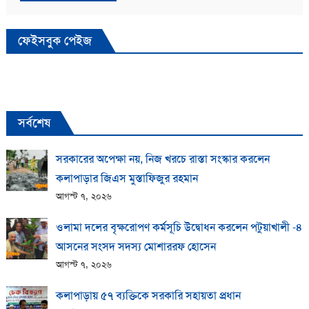
ফেইসবুক পেইজ
সর্বশেষ
সরকারের অপেক্ষা নয়, নিজ খরচে রাস্তা সংস্কার করলেন
কলাপাড়ার জিএস মুস্তাফিজুর রহমান
আগস্ট ৭, ২০২৬
ওলামা দলের বৃক্ষরোপণ কর্মসূচি উদ্বোধন করলেন পটুয়াখালী -৪
আসনের সংসদ সদস্য মোশাররফ হোসেন
আগস্ট ৭, ২০২৬
কলাপাড়ায় ​৫৭ ব্যক্তিকে সরকারি সহায়তা প্রধান