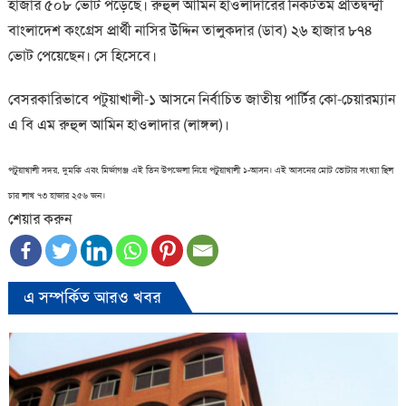
হাজার ৫০৮ ভোট পড়েছে। রুহুল আমিন হাওলাদারের নিকটতম প্রতিদ্বন্দ্বী
বাংলাদেশ কংগ্রেস প্রার্থী নাসির উদ্দিন তালুকদার (ডাব) ২৬ হাজার ৮৭৪
ভোট পেয়েছেন। সে হিসেবে।
বেসরকারিভাবে পটুয়াখালী-১ আসনে নির্বাচিত জাতীয় পার্টির কো-চেয়ারম্যান
এ বি এম রুহুল আমিন হাওলাদার (লাঙ্গল)।
পটুয়াখালী সদর, দুমকি এবং মির্জাগঞ্জ এই তিন উপজেলা নিয়ে পটুয়াখালী ১-আসন। এই আসনের মোট ভোটার সংখ্যা ছিল
চার লাখ ৭৩ হাজার ২৫৬ জন।
শেয়ার করুন
এ সম্পর্কিত আরও খবর