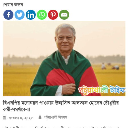
শেয়ার করুন
বিএনপির মনোনয়ন পাওয়ায় উচ্ছ্বসিত আলতাফ হোসেন চৌধুরীর
কর্মী-সমর্থকেরা
Author
Posted
পটুয়াখালী টাইমস
নভেম্বর ৪, ২০২৫
on