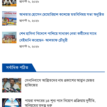
আগস্ট ৬, ২০২৬
আখতার হোসেন মেমোরিয়াল কলেজে মতবিনিময় সভা অনুষ্ঠিত
আগস্ট ৬, ২০২৬
শেখ হাসিনা বিদেশে পালিয়ে সাধারণ নেতা কর্মীদের সাথে
বেইমানি করেছেন- আলতাফ চৌধুরী
আগস্ট ৬, ২০২৬
সর্বাধিক পঠিত
সেনানিবাসে আশ্রিতদের নাম প্রকাশের আহ্বান মেজর
হাফিজের
পায়রা বন্দরের ১৪ শূন্য পদে নিয়োগ প্রক্রিয়ায় দুর্নীতি,
অনিয়মের তদন্ত শুরু