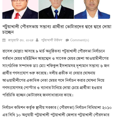
পটুয়াখালী পৌরসভায় সম্ভাব্য প্রার্থীরা ভোটারদের দ্বারে দ্বারে দোয়া
চাচ্ছেন
Posted
Author
জানুয়ারি ৩০, ২০২৪
পটুয়াখালী টাইমস
Comment(০)
on
রাসেল মোল্লাঃ আসছে ৯ মার্চ অনুষ্ঠিতব্য পটুয়াখালী পৌরসভা নির্বাচনে
বর্তমান মেয়র মহিউদ্দিন আহম্মেদ ও সাবেক মেয়র জেলা আওয়ামীলীগের
সাংগঠনিক সম্পাদক ডাঃ মোঃ শফিকুল ইসলামসহ দৃশ্যমান সম্ভাব্য ৬ জন
প্রার্থীর গণসংযোগ শুরু করেছে। দলীয় প্রতীক না দেয়ার ঘোষনায়
আওয়ামীলীগের একাধিক নেতা মেয়র পদে নির্বাচন করার ঘোষনা দিয়ে
গণসংযোগসহ পোস্টার ও ব্যানার টানিয়ে দোয়া চেয়ে প্রার্থীতা হওয়ার
পরিচিতি হচ্ছেন ভোটারসহ জনসাধারনের কাছে।
নির্বাচন কমিশন কর্তৃক স্থানীয় সরকার ( পৌরসভা) নির্বাচন বিধিমালা ২০১০
এর বিধি ১০ অনুযায়ী পটুয়াখালী পটুয়াখালী জেলার পটুয়াখালী পৌরসভার