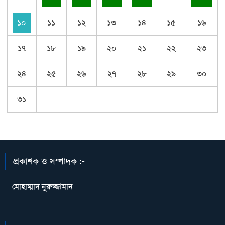
১০
১১
১২
১৩
১৪
১৫
১৬
১৭
১৮
১৯
২০
২১
২২
২৩
২৪
২৫
২৬
২৭
২৮
২৯
৩০
৩১
প্রকাশক ও সম্পাদক :-
মোহাম্মাদ নুরুজ্জামান