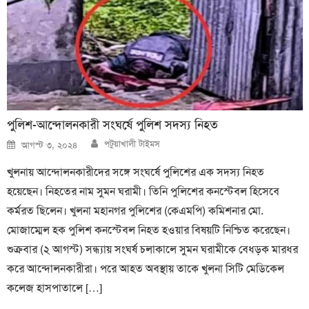
পুলিশ-আন্দোলনকারী সংঘর্ষে পুলিশ সদস্য নিহত
Author
Posted
পটুয়াখালী টাইমস
আগস্ট ৩, ২০২৪
on
খুলনায় আন্দোলনকারীদের সঙ্গে সংঘর্ষে পুলিশের এক সদস্য নিহত
হয়েছেন। নিহতের নাম সুমন ঘরামী। তিনি পুলিশের কনস্টেবল হিসেবে
কর্মরত ছিলেন। খুলনা মহানগর পুলিশের (কেএমপি) কমিশনার মো.
মোজাম্মেল হক পুলিশ কনস্টেবল নিহত হওয়ার বিষয়টি নিশ্চিত করেছেন।
শুক্রবার (২ আগস্ট) সন্ধ্যায় সংঘর্ষ চলাকালে সুমন ঘরামীকে বেধড়ক মারধর
করে আন্দোলনকারীরা। পরে আহত অবস্থায় তাকে খুলনা সিটি মেডিকেল
কলেজ হাসপাতালে […]