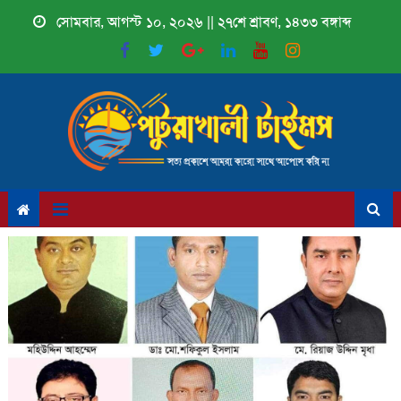
Skip
সোমবার, আগস্ট ১০, ২০২৬ || ২৭শে শ্রাবণ, ১৪৩৩ বঙ্গাব্দ
to
content