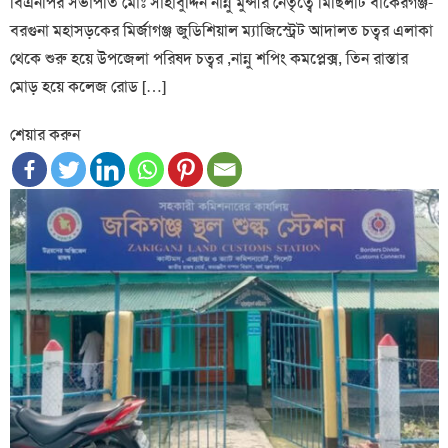
বিএনপির সভাপতি মোঃ সাহাবুদ্দিন নান্নু মুন্সীর নেতৃত্বে মিছিলটি বাকেরগঞ্জ-
বরগুনা মহাসড়কের মির্জাগঞ্জ জুডিশিয়াল ম্যাজিস্ট্রেট আদালত চত্বর এলাকা
থেকে শুরু হয়ে উপজেলা পরিষদ চত্বর ,নান্নু শপিং কমপ্লেক্স, তিন রাস্তার
মোড় হয়ে কলেজ রোড […]
শেয়ার করুন