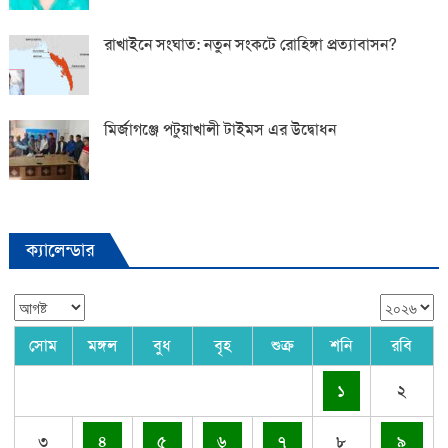
রাখাইনে সংঘাত: নতুন সংকটে রোহিঙ্গা প্রত্যাবাসন?
মির্জাগঞ্জে পটুয়াখালী টাইমস এর উদ্বোধন
ক্যালেন্ডার
সোম
মঙ্গল
বুধ
বৃহ
শুক্র
শনি
রবি
১
২
৩
৪
৫
৬
৭
৮
৯