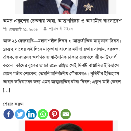
অমর একুশের চেতনায় ভাষা, আত্মপরিচয় ও আগামীর বাংলাদেশ
Author
Posted
পটুয়াখালী টাইমস
ফেব্রুয়ারি ২১, ২০২৬
on
আজ ২১ ফেব্রুয়ারি—মহান শহীদ দিবস ও আন্তর্জাতিক মাতৃভাষা দিবস।
১৯৫২ সালের এই দিনে মাতৃভাষা বাংলার মর্যাদা রক্ষায় সালাম, বরকত,
রফিক, জব্বারসহ অগণিত ভাষা-সৈনিক ঢাকার রাজপথে জীবন উৎসর্গ
করেন। তাঁদের বুকের তাজা রক্তে রঞ্জিত সেই দিনটি বাঙালির ইতিহাসে
যেমন গভীর শোকের, তেমনি অনির্বচনীয় গৌরবেরও। পৃথিবীর ইতিহাসে
ভাষার অধিকারের জন্য এমন আত্মাহুতির ঘটনা বিরল; একুশ তাই কেবল
[…]
শেয়ার করুন