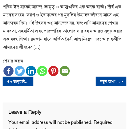
পবিত্র ঈদ মানেই আনন্দ, ভ্রাতৃত্ব ও আত্মশুদ্ধির এক অনন্য বার্তা। দীর্ঘ এক
মাসের সংযম, ত্যাগ ও ইবাদতের পর মুসলিম উম্মাহর জীবনে আসে এই
আনন্দঘন দিন। এই উৎসব শুধু আনন্দের নয়, বরং এটি আমাদের শেখায়
মানবতা, সহমর্মিতা এবং পারস্পরিক ভালোবাসার বন্ধন আরও সুদৃঢ় করার
এক মহৎ শিক্ষা। রমজান মাসে অর্জিত ধৈর্য, আত্মনিয়ন্ত্রণ এবং আল্লাহভীতি
আমাদের জীবনের […]
শেয়ার করুন
Post
৭ জানুয়ারির নির্বাচন রুখে দেয়ার আহ্বান বিএনপির
নতুন আশা নিয়ে সবাইকে ইংরেজি নববর্ষের শুভেচ্ছা
navigation
Leave a Reply
Your email address will not be published.
Required