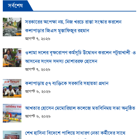
সর্বশেষ
সরকারের অপেক্ষা নয়, নিজ খরচে রাস্তা সংস্কার করলেন
কলাপাড়ার জিএস মুস্তাফিজুর রহমান
আগস্ট ৭, ২০২৬
ওলামা দলের বৃক্ষরোপণ কর্মসূচি উদ্বোধন করলেন পটুয়াখালী -৪
আসনের সংসদ সদস্য মোশাররফ হোসেন
আগস্ট ৭, ২০২৬
কলাপাড়ায় ​৫৭ ব্যক্তিকে সরকারি সহায়তা প্রধান
আগস্ট ৬, ২০২৬
আখতার হোসেন মেমোরিয়াল কলেজে মতবিনিময় সভা অনুষ্ঠিত
আগস্ট ৬, ২০২৬
শেখ হাসিনা বিদেশে পালিয়ে সাধারণ নেতা কর্মীদের সাথে