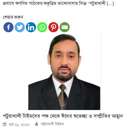
প্রবাসে অগণিত পাঠকের অকৃত্রিম ভালোবাসায় সিক্ত ‘পটুয়াখালী […]
শেয়ার করুন
পটুয়াখালী টাইমসের পক্ষ থেকে ঈদের শুভেচ্ছা ও সম্প্রীতির আহ্বান
Author
Posted
পটুয়াখালী টাইমস
মার্চ ২১, ২০২৬
on