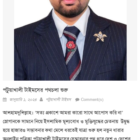
পটুয়াখালী টাইমসের পথচলা শুরু
Posted
Author
জানুয়ারি ১, ২০২৪
পটুয়াখালী টাইমস
Comment(০)
on
আলহামদুলিল্লাহ। ‘সত্য প্রকাশে আমরা কারো সাথে আপোস করি না’
স্লোগানকে সামনে নিয়ে ইসলামিক মূল্যবোধ ও মুক্তিযুদ্ধের চেতনায় উদ্বুদ্ধ
হয়ে হাজারও সম্ভাবনার কথা মেলে ধরতেই যাত্রা শুরু হল নতুন ধারার
অনলাইন পত্রিকা পটুয়াখালী টাইমসের।সম্ভাবনার পথ ধরে দেশ ও দেশের