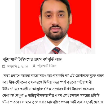
পটুয়াখালী টাইমসের প্রথম বর্ষপূর্তি আজ
Author
Posted
পটুয়াখালী টাইমস
জানুয়ারি ১, ২০২৫
on
‘সত‍্য প্রকাশে আমরা কারো সাথে আপোষ করি না’ এই স্লোগানকে বুকে ধারণ
করে দ্বীপ্ত-যৌবনের তুঙ্গ-তরঙ্গে দ্বিতীয় বছর স্পর্শ করলো ‘পটুয়াখালী
টাইমস’।এর ত্যাগী ও আত্মনিবেদিত সংবাদকর্মীগণ উচ্চারণ করেছেন
পেশাগত নৈপূণ্য ও দায়িত্বশীলতার দীপ্ত শপথ এবং চলমান সময়ের প্রতিটি
ঘটনা পাঠকের সামনে তুলে ধরার চ্যালেঞ্জিং প্রত্যয়।তাই এক বছরেই দেশ ও