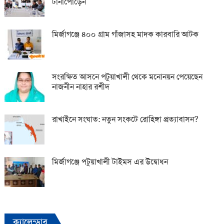
টানাপোড়েন
মির্জাগঞ্জে ৪০০ গ্রাম গাঁজাসহ মাদক কারবারি আটক
সংরক্ষিত আসনে পটুয়াখালী থেকে মনোনয়ন পেয়েছেন
নাজনীন নাহার রশীদ
রাখাইনে সংঘাত: নতুন সংকটে রোহিঙ্গা প্রত্যাবাসন?
মির্জাগঞ্জে পটুয়াখালী টাইমস এর উদ্বোধন
ক্যালেন্ডার