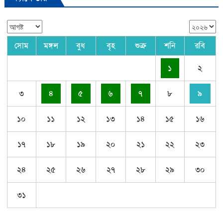
সোম
মঙ্গল
বুধ
বৃহ
শুক্র
শনি
রবি
১
২
৩
৪
৫
৬
৭
৮
৯
১০
১১
১২
১৩
১৪
১৫
১৬
১৭
১৮
১৯
২০
২১
২২
২৩
২৪
২৫
২৬
২৭
২৮
২৯
৩০
৩১