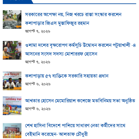
সরকারের অপেক্ষা নয়, নিজ খরচে রাস্তা সংস্কার করলেন
কলাপাড়ার জিএস মুস্তাফিজুর রহমান
আগস্ট ৭, ২০২৬
ওলামা দলের বৃক্ষরোপণ কর্মসূচি উদ্বোধন করলেন পটুয়াখালী -৪
আসনের সংসদ সদস্য মোশাররফ হোসেন
আগস্ট ৭, ২০২৬
কলাপাড়ায় ​৫৭ ব্যক্তিকে সরকারি সহায়তা প্রধান
আগস্ট ৬, ২০২৬
আখতার হোসেন মেমোরিয়াল কলেজে মতবিনিময় সভা অনুষ্ঠিত
আগস্ট ৬, ২০২৬
শেখ হাসিনা বিদেশে পালিয়ে সাধারণ নেতা কর্মীদের সাথে
বেইমানি করেছেন- আলতাফ চৌধুরী