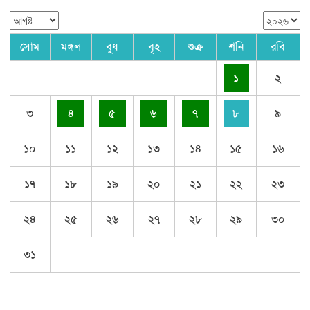
সোম
মঙ্গল
বুধ
বৃহ
শুক্র
শনি
রবি
১
২
৩
৪
৫
৬
৭
৮
৯
১০
১১
১২
১৩
১৪
১৫
১৬
১৭
১৮
১৯
২০
২১
২২
২৩
২৪
২৫
২৬
২৭
২৮
২৯
৩০
৩১