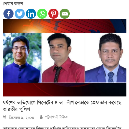
শেয়ার করুন
ধর্ষণের অভিযোগে সিলেটের ৪ আ. লীগ নেতাকে গ্রেফতার করেছে
ভারতীয় পুলিশ
Author
Posted
পটুয়াখালী টাইমস
ডিসেম্বর ৯, ২০২৪
on
ভারতের মেঘালয়ের শিলংয়ে ধর্ষণের অভিযোগে কলকাতা থেকে সিলেটের