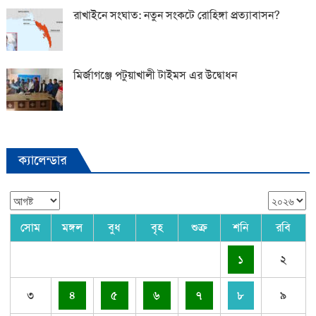
রাখাইনে সংঘাত: নতুন সংকটে রোহিঙ্গা প্রত্যাবাসন?
মির্জাগঞ্জে পটুয়াখালী টাইমস এর উদ্বোধন
ক্যালেন্ডার
সোম
মঙ্গল
বুধ
বৃহ
শুক্র
শনি
রবি
১
২
৩
৪
৫
৬
৭
৮
৯