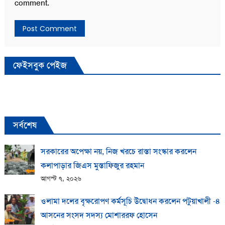
comment.
ফেইসবুক পেইজ
সর্বশেষ
সরকারের অপেক্ষা নয়, নিজ খরচে রাস্তা সংস্কার করলেন
কলাপাড়ার জিএস মুস্তাফিজুর রহমান
আগস্ট ৭, ২০২৬
ওলামা দলের বৃক্ষরোপণ কর্মসূচি উদ্বোধন করলেন পটুয়াখালী -৪
আসনের সংসদ সদস্য মোশাররফ হোসেন