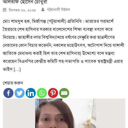
আলতাফ হোসেন চৌধুরী
Author
Posted
পটুয়াখালী টাইমস
ডিসেম্বর ২৬, ২০২৪
on
মোঃ শামসুল হক, মির্জাগঞ্জ (পটুয়াখালী) প্রতিনিধি : ভারতের পরামর্শে
স্বৈরাচার শেখ হাসিনার সরকার বাংলদেশের শিক্ষা ব্যবস্থা ধবংস করে
দিয়েছে। জাহাঙ্গীর নগর বিশ্ববিদ্যালয়ে ধর্ষণের সেঞ্চুরি করা ছাত্রলীগের
নেতাদের কোন বিচার করেননি, নকলের মহোউৎসব, অটোপাশ দিয়ে বাঙ্গালী
জাতিকে মেধাশুন্য করাই ছিল তার শেখ হাসিনার) উদ্দেশ্যে বলে মন্তব্য
করেছেন বিএনপির কেন্দ্রীয় কমিটি সহ-সভাপতি ও সাবেক স্বরাষ্ট্রমন্ত্রী এয়ার
ভাইস […]
শেয়ার করুন