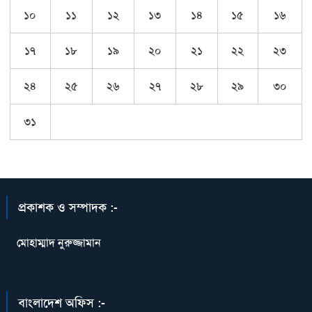
১০
১১
১২
১৩
১৪
১৫
১৬
১৭
১৮
১৯
২০
২১
২২
২৩
২৪
২৫
২৬
২৭
২৮
২৯
৩০
৩১
প্রকাশক ও সম্পাদক :-
মোহাম্মাদ নুরুজ্জামান
বাংলাদেশ অফিস :-