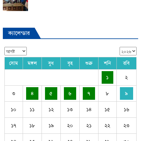
ক্যালেন্ডার
সোম
মঙ্গল
বুধ
বৃহ
শুক্র
শনি
রবি
১
২
৩
৪
৫
৬
৭
৮
৯
১০
১১
১২
১৩
১৪
১৫
১৬
১৭
১৮
১৯
২০
২১
২২
২৩