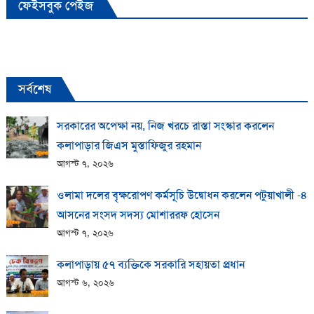
ফেইসবুক পেইজ
সর্বশেষ
সরকারের অপেক্ষা নয়, নিজ খরচে রাস্তা সংস্কার করলেন
কলাপাড়ার জিএস মুস্তাফিজুর রহমান
আগস্ট ৭, ২০২৬
ওলামা দলের বৃক্ষরোপণ কর্মসূচি উদ্বোধন করলেন পটুয়াখালী -৪
আসনের সংসদ সদস্য মোশাররফ হোসেন
আগস্ট ৭, ২০২৬
কলাপাড়ায় ​৫৭ ব্যক্তিকে সরকারি সহায়তা প্রধান
আগস্ট ৬, ২০২৬