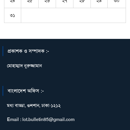
২৪
২৫
২৬
২৭
২৮
২৯
৩০
৩১
প্রকাশক ও সম্পাদক :-
মোহাম্মাদ নুরুজ্জামান
বাংলাদেশ অফিস :-
মধ্য বাড্ডা, গুলশান, ঢাকা-১২১২
Email : lot.bulletin85@gmail.com