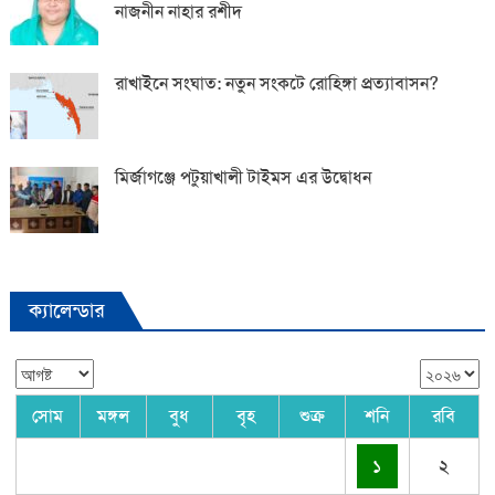
নাজনীন নাহার রশীদ
রাখাইনে সংঘাত: নতুন সংকটে রোহিঙ্গা প্রত্যাবাসন?
মির্জাগঞ্জে পটুয়াখালী টাইমস এর উদ্বোধন
ক্যালেন্ডার
সোম
মঙ্গল
বুধ
বৃহ
শুক্র
শনি
রবি
১
২