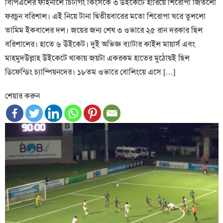
বিপিএলের ফাইনালে চিটাগং কিংসকে ৩ উইকেটে হারিয়ে শিরোপা জিতলো
ফরচুন বরিশাল। এই নিয়ে টানা দ্বিতীয়বারের মতো শিরোপা ঘরে তুললো
তামিম ইকবালের দল। জয়ের জন্য শেষ ৩ ওভারে ২৫ রান দরকার ছিল
বরিশালের। হাতে ৬ উইকেট। দুই অভিজ্ঞ ব্যাটার কাইল মায়ার্স এবং
মাহমুদউল্লাহ উইকেটে থাকায় জয়টা একরকম হাতের মুঠোয়ই ছিল
ডিফেন্ডিং চ্যাম্পিয়নদের। ১৮তম ওভারে বোলিংয়ে এসে […]
শেয়ার করুন