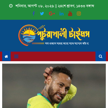
Skip
শনিবার, আগস্ট ০৮, ২০২৬ || ২৪শে শ্রাবণ, ১৪৩৩ বঙ্গাব্দ
to
content