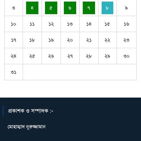
৩
৪
৫
৬
৭
৮
৯
১০
১১
১২
১৩
১৪
১৫
১৬
১৭
১৮
১৯
২০
২১
২২
২৩
২৪
২৫
২৬
২৭
২৮
২৯
৩০
৩১
প্রকাশক ও সম্পাদক :-
মোহাম্মাদ নুরুজ্জামান