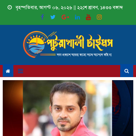
Skip
বৃহস্পতিবার, আগস্ট ০৬, ২০২৬ || ২২শে শ্রাবণ, ১৪৩৩ বঙ্গাব্দ
to
content