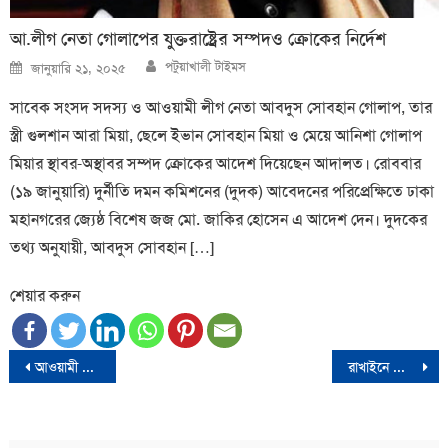
আ.লীগ নেতা গোলাপের যুক্তরাষ্ট্রের সম্পদও ক্রোকের নির্দেশ
Author
Posted
পটুয়াখালী টাইমস
জানুয়ারি ২১, ২০২৫
on
সাবেক সংসদ সদস্য ও আওয়ামী লীগ নেতা আবদুস সোবহান গোলাপ, তার
স্ত্রী গুলশান আরা মিয়া, ছেলে ইভান সোবহান মিয়া ও মেয়ে আনিশা গোলাপ
মিয়ার স্থাবর-অস্থাবর সম্পদ ক্রোকের আদেশ দিয়েছেন আদালত। রোববার
(১৯ জানুয়ারি) দুর্নীতি দমন কমিশনের (দুদক) আবেদনের পরিপ্রেক্ষিতে ঢাকা
মহানগরের জ্যেষ্ঠ বিশেষ জজ মো. জাকির হোসেন এ আদেশ দেন। দুদকের
তথ্য অনুযায়ী, আবদুস সোবহান […]
শেয়ার করুন
Post
আওয়ামী লীগের দু’গ্রুপের সংঘর্ষে নিহত ১, গুলিবিদ্ধ ২০
রাখাইনে সংঘাত: নতুন সংকটে রোহিঙ্গা প্রত্যাবাসন?
navigation