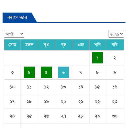
ক্যালেন্ডার
সোম
মঙ্গল
বুধ
বৃহ
শুক্র
শনি
রবি
১
২
৩
৪
৫
৬
৭
৮
৯
১০
১১
১২
১৩
১৪
১৫
১৬
১৭
১৮
১৯
২০
২১
২২
২৩
২৪
২৫
২৬
২৭
২৮
২৯
৩০