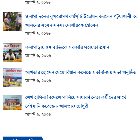
আগস্ট ৭, ২০২৬
ওলামা দলের বৃক্ষরোপণ কর্মসূচি উদ্বোধন করলেন পটুয়াখালী -৪
আসনের সংসদ সদস্য মোশাররফ হোসেন
আগস্ট ৭, ২০২৬
কলাপাড়ায় ​৫৭ ব্যক্তিকে সরকারি সহায়তা প্রধান
আগস্ট ৬, ২০২৬
আখতার হোসেন মেমোরিয়াল কলেজে মতবিনিময় সভা অনুষ্ঠিত
আগস্ট ৬, ২০২৬
শেখ হাসিনা বিদেশে পালিয়ে সাধারণ নেতা কর্মীদের সাথে
বেইমানি করেছেন- আলতাফ চৌধুরী
আগস্ট ৬, ২০২৬