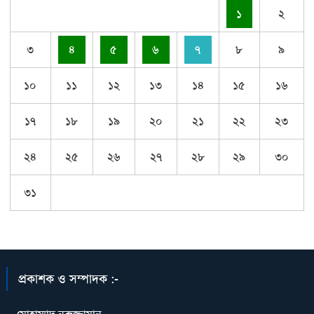
১
২
৩
৪
৫
৬
৭
৮
৯
১০
১১
১২
১৩
১৪
১৫
১৬
১৭
১৮
১৯
২০
২১
২২
২৩
২৪
২৫
২৬
২৭
২৮
২৯
৩০
৩১
প্রকাশক ও সম্পাদক :-