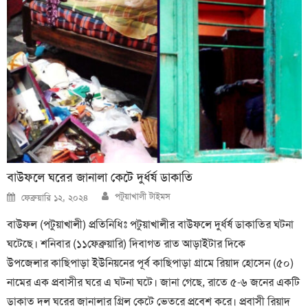
বাউফলে ঘরের জানালা কেটে দুর্ধর্ষ ডাকাতি
Author
Posted
পটুয়াখালী টাইমস
ফেব্রুয়ারি ১২, ২০২৪
on
বাউফল (পটুয়াখালী) প্রতিনিধিঃ পটুয়াখালীর বাউফলে দুর্ধর্ষ ডাকাতির ঘটনা
ঘটেছে। শনিবার (১১ফেব্রুয়ারি) দিবাগত রাত আড়াইটার দিকে
উপজেলার কাছিপাড়া ইউনিয়নের পূর্ব কাছিপাড়া গ্রামে রিয়াদ হোসেন (৫০)
নামের এক প্রবাসীর ঘরে এ ঘটনা ঘটে। জানা গেছে, রাতে ৫-৬ জনের একটি
ডাকাত দল ঘরের জানালার গ্রিল কেটে ভেতরে প্রবেশ করে। প্রবাসী রিয়াদ