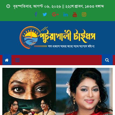
Skip
বৃহস্পতিবার, আগস্ট ০৬, ২০২৬ || ২২শে শ্রাবণ, ১৪৩৩ বঙ্গাব্দ
to
content