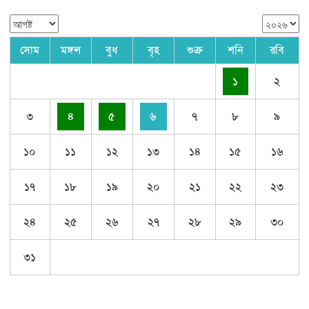
সোম
মঙ্গল
বুধ
বৃহ
শুক্র
শনি
রবি
১
২
৩
৪
৫
৬
৭
৮
৯
১০
১১
১২
১৩
১৪
১৫
১৬
১৭
১৮
১৯
২০
২১
২২
২৩
২৪
২৫
২৬
২৭
২৮
২৯
৩০
৩১