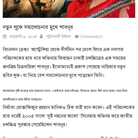
নতুন লুকে সমালোচনার মুখে শাবনূর
Posted
Author
জানুয়ারি ৯, ২০২৪
পটুয়াখালী টাইমস
Comment(০)
on
বিনোদন ডেস্কঃ অস্ট্রেলিয়া থেকে দীর্ঘদিন পর দেশে ফিরে এক নবাগত
পরিচালকের হাত ধরে অভিনয়ে ফিরছেন ঢাকাই চলচ্চিত্রের এক সময়ের
জনপ্রিয় চিত্রনায়িকা শাবনূর। ইতোমধ্যেই প্রকাশ পেয়েছে নায়িকার নতুন
ছবির লুক। যা নিয়ে বেশ সমালোচনার মুখে পড়েছেন তিনি।
আলোচনার সৃষ্টি করেছে তার ভক্তদের মাঝে। একইসঙ্গে তারা চাইছেন, নিজেকে আরও ফিট করে আরও সময় নিয়ে
রাজকীয়ভাবে ফেরা উচিত শাবনূরের।
নির্মাতা মোস্তাফিজুর রহমান মানিকও ঠিক তাই মনে করেন। এই পরিচালকের
হাত ধরেই ২০০৫ সালে ‘দুই নয়নের আলো’ সিনেমায় অভিনয় করে জাতীয়
চলচ্চিত্র পুরস্কার পেয়েছিলেন শাবনূর।