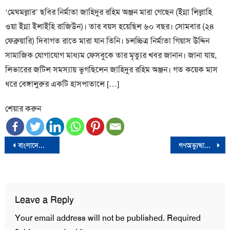
‘মেঘমল্লার’ ছবির নির্মাতা জাহিদুর রহিম অঞ্জন মারা গেছেন (ইন্না লিল্লাহি
ওয়া ইন্না ইলাইহি রাজিউন)। তার বয়স হয়েছিল ৬০ বছর। সোমবার (২৪
ফেব্রুয়ারি) দিবাগত রাতে মারা যান তিনি। চলচ্চিত্র নির্মাতা গিয়াস উদ্দিন
সামাজিক যোগাযোগ মাধ্যম ফেসবুকে তার মৃত্যুর খবর জানান। জানা যায়,
লিভারের জটিল সমস্যায় ভুগছিলেন জাহিদুর রহিম অঞ্জন। গত কয়েক মাস
ধরে বেঙ্গালুরুর একটি হাসপাতালে […]
শেয়ার করুন
Post
বাংলাদেশের নির্বাচন সুষ্ঠু হয়নি- যুক্তরাষ্ট্র
গণঅভ্যুত্থানেই এ সরকারের পতন হবে- ভিপি নুর
navigation
Leave a Reply
Your email address will not be published.
Required