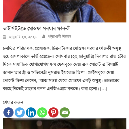
আইসিইউতে মোস্তফা সরয়ার ফারুকী
Author
Posted
পটুয়াখালী টাইমস
জানুয়ারি ২৩, ২০২৪
on
চলচ্চিত্র পরিচালক, প্রযোজক, চিত্রনাট্যকার মোস্তফা সরয়ার ফারুকী অসুস্থ
হয়ে হাসপাতালে ভর্তি হয়েছেন। সোমবার (২২ জানুয়ারি) দিবাগত রাত ১টার
দিকে সামাজিক যোগাযোগমাধ্যম ফেসবুকে দেয়া এক পোস্টে এ বিষয়টি
জানান তার স্ত্রী ও অভিনেত্রী নুসরাত ইমরোজ তিশা। ফেইসবুকে দেয়া
পোস্টে তিশা লেখেন, ‘আজ সন্ধ্যা থেকে মোস্তফা একটু অসুস্থ। ডাক্তারের
কাছে নিতেই ডাক্তার বলল এনজিওগ্রাম করতে। করা হলো। […]
শেয়ার করুন