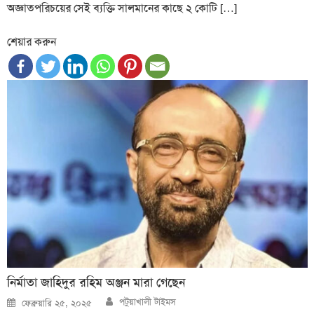
অজ্ঞাতপরিচয়ের সেই ব্যক্তি সালমানের কাছে ২ কোটি […]
শেয়ার করুন
নির্মাতা জাহিদুর রহিম অঞ্জন মারা গেছেন
Author
Posted
পটুয়াখালী টাইমস
ফেব্রুয়ারি ২৫, ২০২৫
on