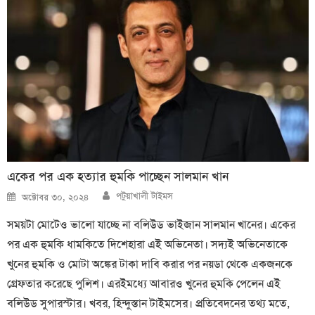
একের পর এক হত্যার হুমকি পাচ্ছেন সালমান খান
Author
Posted
পটুয়াখালী টাইমস
অক্টোবর ৩০, ২০২৪
on
সময়টা মোটেও ভালো যাচ্ছে না বলিউড ভাইজান সালমান খানের। একের
পর এক হুমকি ধামকিতে দিশেহারা এই অভিনেতা। সদ্যই অভিনেতাকে
খুনের হুমকি ও মোটা অঙ্কের টাকা দাবি করার পর নয়ডা থেকে একজনকে
গ্রেফতার করেছে পুলিশ। এরইমধ্যে আবারও খুনের হুমকি পেলেন এই
বলিউড সুপারস্টার। খবর, হিন্দুস্তান টাইমসের। প্রতিবেদনের তথ্য মতে,