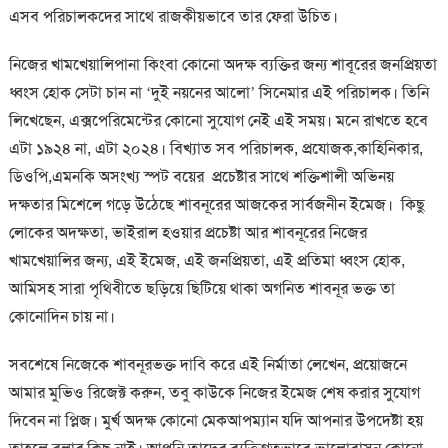
এসব পরিচালকদের সাথে রাজকীয়ভাবে তার ফেরা উচিত।
নিজের খামখেয়ালিপানা কিংবা কোনো অদক্ষ ব্যক্তির জন্য শাবূরের জনপ্রিয়তা
ধ্বংস হোক সেটা চান না ‘দুই নয়নের আলো’ সিনেমার এই পরিচালক। তিনি
লিখেছেন, এক্সপেরিমেন্টের কোনো সুযোগ নেই এই সময়। মনে রাখতে হবে
এটা ১৯২৪ না, এটা ২০২৪। বিখ্যাত সব পরিচালক, প্রযোজক,কাহিনিকার,
ডিওপি,এমনকি অসংখ্য স্পট বয়ের প্রচেষ্টার সাথে শক্তিশালী অভিনয়
দক্ষতার মিশেলে গড়ে উঠেছে শাবনূরের আজকের সার্বজনীন ইমেজ। কিছু
লোকের অদক্ষতা, ভাইরাল হওয়ার প্রচেষ্টা আর শাবনূরের নিজের
খামখেয়ালির জন্য, এই ইমেজ, এই জনপ্রিয়তা, এই প্রতিমা ধ্বংস হোক,
আমিসহ সারা পৃথিবীতে ছড়িয়ে ছিটিয়ে থাকা অগনিত শাবনূর ভক্ত তা
কোনোদিন চায় না।
সবশেষে নিজেকে শাবনূরভক্ত দাবি করে এই নির্মাতা লেখেন, প্রয়োজনে
আমার মুভিও রিজেক্ট করুন, তবু কাউকে নিজের ইমেজ শেষ করার সুযোগ
দিবেন না প্লিজ। মুর্খ অদক্ষ কোনো মেকআপম্যান যদি আপনার উপদেষ্টা হয়