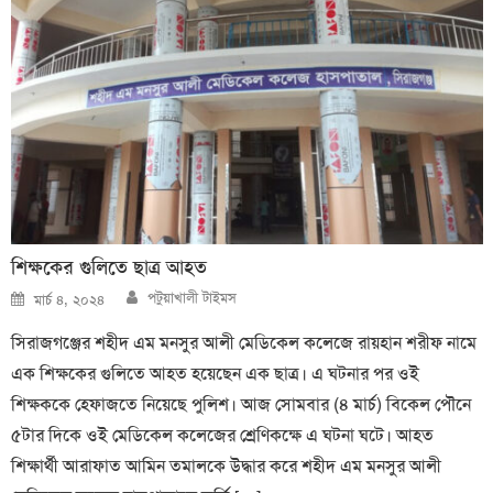
শিক্ষকের গুলিতে ছাত্র আহত
Author
Posted
পটুয়াখালী টাইমস
মার্চ ৪, ২০২৪
on
সিরাজগঞ্জের শহীদ এম মনসুর আলী মেডিকেল কলেজে রায়হান শরীফ নামে
এক শিক্ষকের গুলিতে আহত হয়েছেন এক ছাত্র। এ ঘটনার পর ওই
শিক্ষককে হেফাজতে নিয়েছে পুলিশ। আজ সোমবার (৪ মার্চ) বিকেল পৌনে
৫টার দিকে ওই মেডিকেল কলেজের শ্রেণিকক্ষে এ ঘটনা ঘটে। আহত
শিক্ষার্থী আরাফাত আমিন তমালকে উদ্ধার করে শহীদ এম মনসুর আলী