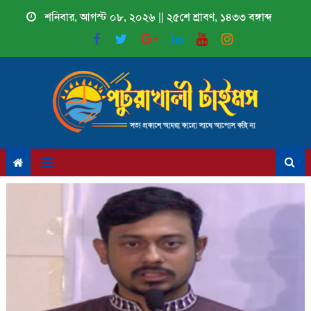
Skip
শনিবার, আগস্ট ০৮, ২০২৬ || ২৫শে শ্রাবণ, ১৪৩৩ বঙ্গাব্দ
to
content