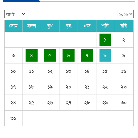
সোম
মঙ্গল
বুধ
বৃহ
শুক্র
শনি
রবি
১
২
৩
৪
৫
৬
৭
৮
৯
১০
১১
১২
১৩
১৪
১৫
১৬
১৭
১৮
১৯
২০
২১
২২
২৩
২৪
২৫
২৬
২৭
২৮
২৯
৩০
৩১