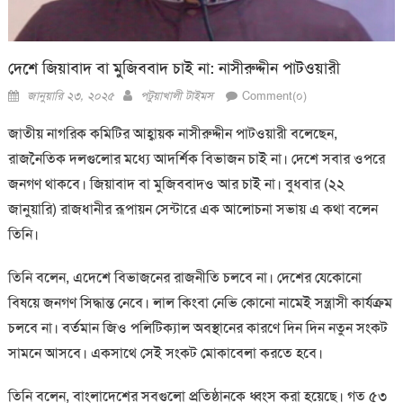
দেশে জিয়াবাদ বা মুজিববাদ চাই না: নাসীরুদ্দীন পাটওয়ারী
Posted
Author
জানুয়ারি ২৩, ২০২৫
পটুয়াখালী টাইমস
Comment(০)
on
জাতীয় নাগরিক কমিটির আহ্বায়ক নাসীরুদ্দীন পাটওয়ারী বলেছেন,
রাজনৈতিক দলগুলোর মধ্যে আদর্শিক বিভাজন চাই না। দেশে সবার ওপরে
জনগণ থাকবে। জিয়াবাদ বা মুজিববাদও আর চাই না। বুধবার (২২
জানুয়ারি) রাজধানীর রূপায়ন সেন্টারে এক আলোচনা সভায় এ কথা বলেন
তিনি।
তিনি বলেন, এদেশে বিভাজনের রাজনীতি চলবে না। দেশের যেকোনো
বিষয়ে জনগণ সিদ্ধান্ত নেবে। লাল কিংবা নেভি কোনো নামেই সন্ত্রাসী কার্যক্রম
চলবে না। বর্তমান জিও পলিটিক্যাল অবস্থানের কারণে দিন দিন নতুন সংকট
সামনে আসবে। একসাথে সেই সংকট মোকাবেলা করতে হবে।
তিনি বলেন, বাংলাদেশের সবগুলো প্রতিষ্ঠানকে ধ্বংস করা হয়েছে। গত ৫৩