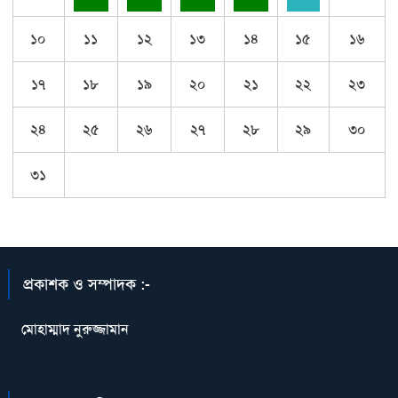
১০
১১
১২
১৩
১৪
১৫
১৬
১৭
১৮
১৯
২০
২১
২২
২৩
২৪
২৫
২৬
২৭
২৮
২৯
৩০
৩১
প্রকাশক ও সম্পাদক :-
মোহাম্মাদ নুরুজ্জামান