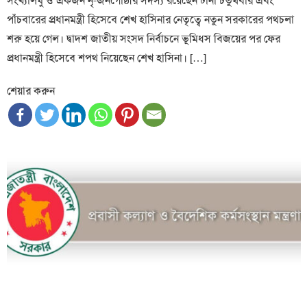
সংখ্যালঘু ও একজন নৃ-জনগোষ্ঠীর সদস্য রয়েছেন টানা চতুর্থবার এবং
পাঁচবারের প্রধানমন্ত্রী হিসেবে শেখ হাসিনার নেতৃত্বে নতুন সরকারের পথচলা
শরু হয়ে গেল। দ্বাদশ জাতীয় সংসদ নির্বাচনে ভূমিধস বিজয়ের পর ফের
প্রধানমন্ত্রী হিসেবে শপথ নিয়েছেন শেখ হাসিনা। […]
শেয়ার করুন