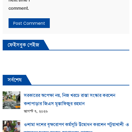
comment.
ফেইসবুক পেইজ
সর্বশেষ
সরকারের অপেক্ষা নয়, নিজ খরচে রাস্তা সংস্কার করলেন
কলাপাড়ার জিএস মুস্তাফিজুর রহমান
আগস্ট ৭, ২০২৬
ওলামা দলের বৃক্ষরোপণ কর্মসূচি উদ্বোধন করলেন পটুয়াখালী -৪