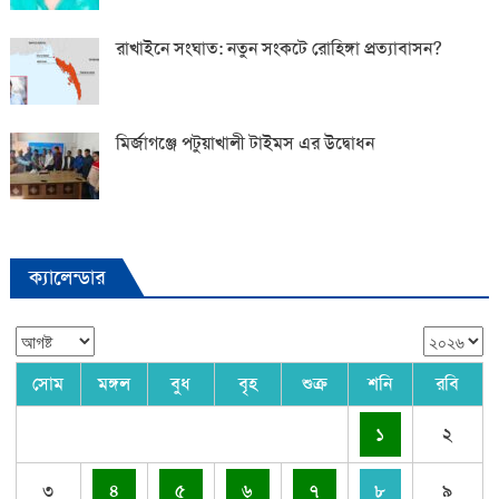
রাখাইনে সংঘাত: নতুন সংকটে রোহিঙ্গা প্রত্যাবাসন?
মির্জাগঞ্জে পটুয়াখালী টাইমস এর উদ্বোধন
ক্যালেন্ডার
সোম
মঙ্গল
বুধ
বৃহ
শুক্র
শনি
রবি
১
২
৩
৪
৫
৬
৭
৮
৯