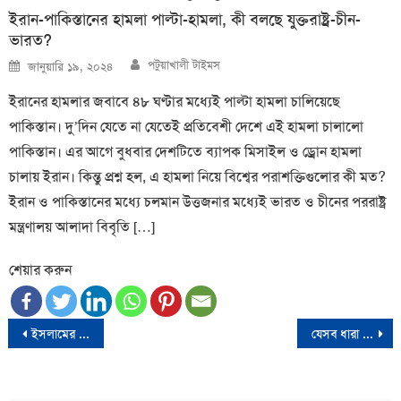
ইরান-পাকিস্তানের হামলা পাল্টা-হামলা, কী বলছে যুক্তরাষ্ট্র-চীন-
ভারত?
Author
Posted
পটুয়াখালী টাইমস
জানুয়ারি ১৯, ২০২৪
on
ইরানের হামলার জবাবে ৪৮ ঘণ্টার মধ্যেই পাল্টা হামলা চালিয়েছে
পাকিস্তান। দু’দিন যেতে না যেতেই প্রতিবেশী দেশে এই হামলা চালালো
পাকিস্তান। এর আগে বুধবার দেশটিতে ব্যাপক মিসাইল ও ড্রোন হামলা
চালায় ইরান। কিন্তু প্রশ্ন হল, এ হামলা নিয়ে বিশ্বের পরাশক্তিগুলোর কী মত?
ইরান ও পাকিস্তানের মধ্যে চলমান উত্তজনার মধ্যেই ভারত ও চীনের পররাষ্ট্র
মন্ত্রণালয় আলাদা বিবৃতি […]
শেয়ার করুন
Post
ইসলামের আদর্শ ছাড়া বৈষম্যহীন রাষ্ট্র গঠন সম্ভব নয় : চরমোনাই পীর
যেসব ধারা ব্যবহার করতে পারবে সেনাবাহিনী
navigation