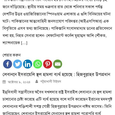
জনে দাঁড়িয়েছে। স্থানীয় সময় শুক্রবার রাত থেকে শনিবার সকাল পর্যন্ত
দেশটির উত্তর ওয়াজিরিস্তানের স্পিনওয়াম এলাকায় এ গুলি বিনিময়ের ঘটনা
ঘটে। পাকিস্তানের আন্তঃবাহিনী জনসংযোগ পরিদপ্তর (আইএসপিআর) এক
বিবৃতিতে এসব তথ্য জানিয়েছে। পাকিস্তানি সংবাদমাধ্যম ডনের প্রতিবেদনে
বলা হয়, নিহত সেনারা হলেন- লেফটেন্যান্ট কর্নেল মুহাম্মদ আলি শৌকত,
ল্যান্সনায়েক […]
শেয়ার করুন
লেবাননে ইসরায়েলি স্থল হামলা ব্যর্থ হয়েছে : হিজবুল্লাহর উপপ্রধান
Author
Posted
পটুয়াখালী টাইমস
অক্টোবর ৯, ২০২৪
on
ইহুদিবাদী সন্ত্রাসীদের অবৈধ দখলদার রাষ্ট্র ইসরাইল লেবাননে যে স্থল হামলা
চালানোর চেষ্টা করেছে এটি ব্যর্থ হয়েছে বলে দাবি করেছেন ইরানের মদদপুষ্ট
লেবাননের শক্তিশালী সশস্ত্র গোষ্ঠী হিজবুল্লাহর উপপ্রধান নাঈম কাসেম। তিনি
জানিয়েছেন, লেবাননে ইসরায়েলি সেনাদের স্থল হামলা পুরোপুরি ব্যর্থ