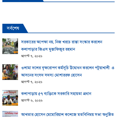
সর্বশেষ
সরকারের অপেক্ষা নয়, নিজ খরচে রাস্তা সংস্কার করলেন
কলাপাড়ার জিএস মুস্তাফিজুর রহমান
আগস্ট ৭, ২০২৬
ওলামা দলের বৃক্ষরোপণ কর্মসূচি উদ্বোধন করলেন পটুয়াখালী -৪
আসনের সংসদ সদস্য মোশাররফ হোসেন
আগস্ট ৭, ২০২৬
কলাপাড়ায় ​৫৭ ব্যক্তিকে সরকারি সহায়তা প্রধান
আগস্ট ৬, ২০২৬
আখতার হোসেন মেমোরিয়াল কলেজে মতবিনিময় সভা অনুষ্ঠিত