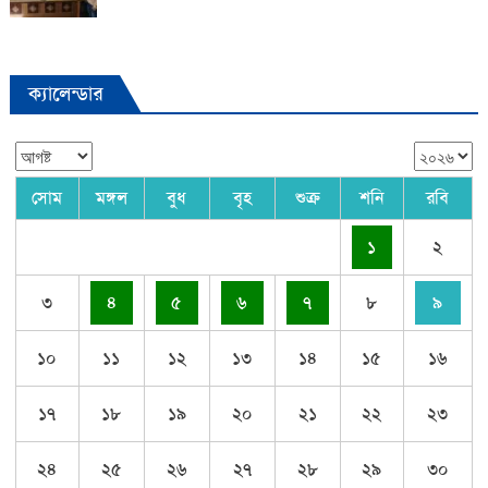
ক্যালেন্ডার
সোম
মঙ্গল
বুধ
বৃহ
শুক্র
শনি
রবি
১
২
৩
৪
৫
৬
৭
৮
৯
১০
১১
১২
১৩
১৪
১৫
১৬
১৭
১৮
১৯
২০
২১
২২
২৩
২৪
২৫
২৬
২৭
২৮
২৯
৩০