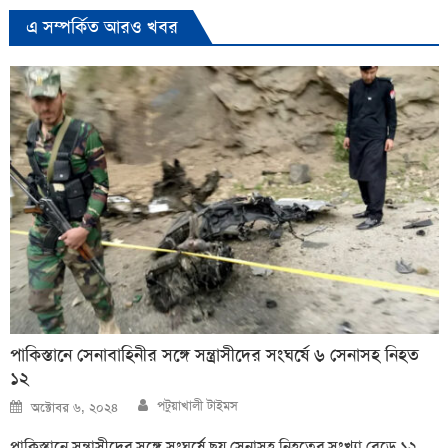
এ সম্পর্কিত আরও খবর
পাকিস্তানে সেনাবাহিনীর সঙ্গে সন্ত্রাসীদের সংঘর্ষে ৬ সেনাসহ নিহত
১২
Author
Posted
পটুয়াখালী টাইমস
অক্টোবর ৬, ২০২৪
on
পাকিস্তানে সন্ত্রাসীদের সঙ্গে সংঘর্ষে ছয় সেনাসহ নিহতের সংখ্যা বেড়ে ১২