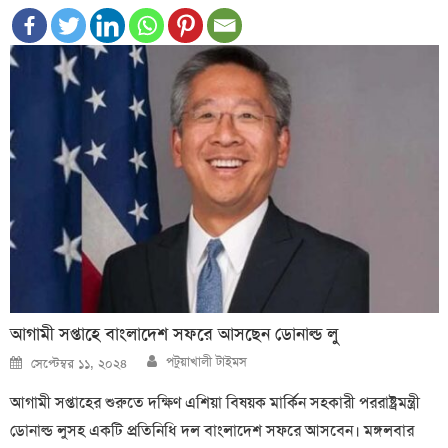
আগামী সপ্তাহে বাংলাদেশ সফরে আসছেন ডোনাল্ড লু
Author
Posted
পটুয়াখালী টাইমস
সেপ্টেম্বর ১১, ২০২৪
on
আগামী সপ্তাহের শুরুতে দক্ষিণ এশিয়া বিষয়ক মার্কিন সহকারী পররাষ্ট্রমন্ত্রী
ডোনাল্ড লুসহ একটি প্রতিনিধি দল বাংলাদেশ সফরে আসবেন। মঙ্গলবার