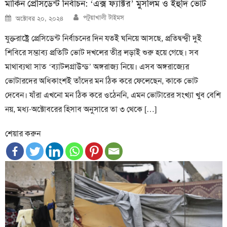
মার্কিন প্রেসিডেন্ট নির্বাচন: ‘এক্স ফ্যাক্টর’ মুসলিম ও ইহুদি ভোট
Author
Posted
পটুয়াখালী টাইমস
অক্টোবর ২০, ২০২৪
on
যুক্তরাষ্ট্রে প্রেসিডেন্ট নির্বাচনের দিন যতই ঘনিয়ে আসছে, প্রতিদ্বন্দ্বী দুই
শিবিরে সম্ভাব্য প্রতিটি ভোট দখলের তীব্র লড়াই শুরু হয়ে গেছে। সব
মাথাব্যথা সাত ‘ব্যাটলগ্রাউন্ড’ অঙ্গরাজ্য নিয়ে। এসব অঙ্গরাজ্যের
ভোটারদের অধিকাংশই তাঁদের মন ঠিক করে ফেলেছেন, কাকে ভোট
দেবেন। যাঁরা এখনো মন ঠিক করে ওঠেননি, এমন ভোটারের সংখ্যা খুব বেশি
নয়, মধ্য-অক্টোবরের হিসাব অনুসারে তা ৩ থেকে […]
শেয়ার করুন