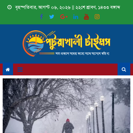
Skip
বৃহস্পতিবার, আগস্ট ০৬, ২০২৬ || ২২শে শ্রাবণ, ১৪৩৩ বঙ্গাব্দ
to
content