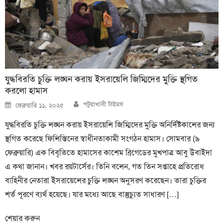
যুদ্ধবিরতি চুক্তি লঙ্ঘন করায় ইসরায়েলি জিম্মিদের মুক্তি স্থগিত
করলো হামাস
Author
Posted
পটুয়াখালী টাইমস
ফেব্রুয়ারি ১১, ২০২৫
on
যুদ্ধবিরতি চুক্তি লঙ্ঘন করায় ইসরায়েলি জিম্মিদের মুক্তি অনির্দিষ্টকালের জন্য
স্থগিত করেছে ফিলিস্তিনের স্বাধীনতাকামী সংগঠন হামাস। সোমবার (৯
ফেব্রুয়ারি) এক বিবৃতিতে হামাসের কাশেম ব্রিগেডের মুখপাত্র আবু উবাইদা
এ কথা জানান। খবর রয়টার্সের। তিনি বলেন, গত তিন সপ্তাহে প্রতিরোধ
বাহিনীর নেতারা ইসরায়েলের চুক্তি লঙ্ঘন অনুসরণ করেছেন। তারা চুক্তির
শর্ত পূরণে ব্যর্থ হয়েছে। যার মধ্যে আছে বাস্তুচ্যুত সাধারণ […]
শেয়ার করুন