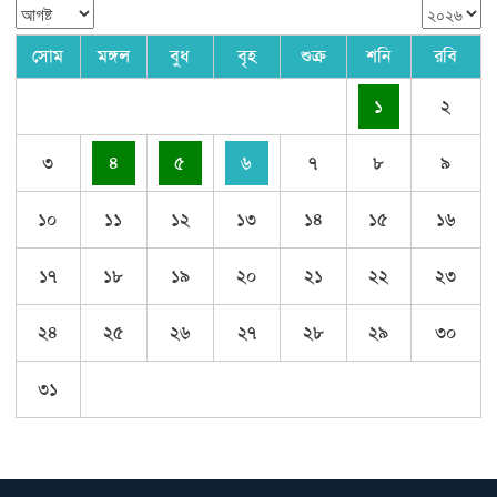
সোম
মঙ্গল
বুধ
বৃহ
শুক্র
শনি
রবি
১
২
৩
৪
৫
৬
৭
৮
৯
১০
১১
১২
১৩
১৪
১৫
১৬
১৭
১৮
১৯
২০
২১
২২
২৩
২৪
২৫
২৬
২৭
২৮
২৯
৩০
৩১