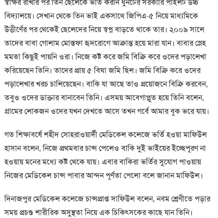
স্বাক্ষর রাখার পর তিন ছেলেকে ভর্তি করান ধুনটের সরকারি পাইলট উচ্চ
বিদ্যালয়ে। সেখান থেকে তিন ভাই একসাথে জিপিএ-৫ নিয়ে মাধ্যমিকে
উত্তীর্ণের পর থেকেই ছেলেদের নিয়ে স্বপ্ন বাড়তে থাকে তার। ২০০৯ সালে
তাদের বাবা গোলাম মোস্তফা হৃদরোগে আক্রান্ত হয়ে মারা যান। বাবার স্নেহ
মমতা কিছুই পায়নি ওরা। নিজে কষ্ট করে জমি বিক্রি করে ওদের পড়ালেখা
করিয়েছেন তিনি। তাদের প্রায় ৫ বিঘা জমি ছিল। জমি বিক্রি করে ওদের
পড়ালেখার খরচ চালিয়েছেন। বাকি যা আছে তাও প্রয়োজনে বিক্রি করবেন,
তবুও ওদের ডাক্তার বানাবেন তিনি। এসময় আবেগাপ্লুত হয়ে তিনি বলেন,
গ্রামের লোকজন ওদের যখন দেখতে আসে তখন গর্বে আমার বুক ভরে যায়।
গত শিক্ষাবর্ষে শহীদ সোহরাওয়ার্দী মেডিকেল কলেজে ভর্তি হওয়া মাফিউল
হাসান বলেন, নিজে প্রথমবার চান্স পেলেও বাকি দুই ভাইয়ের ইচ্ছেপূরণ না
হওয়ায় মনের মধ্যে কষ্ট থেকে যায়। এবার বাকিরা ভর্তির সুযোগ পাওয়ায়
নিজের মেডিকেল চান্স পাবার আন্দন পূর্ণতা পেলো বলে জানান মাফিউল।
দিনাজপুর মেডিকেল কলেজে চান্সপ্রাপ্ত সাফিউল বলেন, নবম শ্রেণীতে পড়ার
সময় প্রচণ্ড শারীরিক অসুস্থতা নিয়ে এক চিকিৎসকের কাছে যান তিনি।