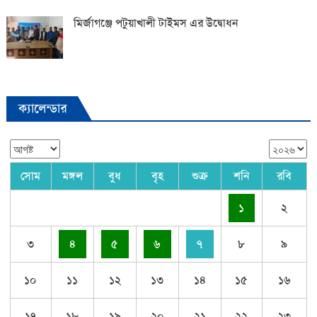
মির্জাগঞ্জে পটুয়াখালী টাইমস এর উদ্বোধন
ক্যালেন্ডার
সোম
মঙ্গল
বুধ
বৃহ
শুক্র
শনি
রবি
১
২
৩
৪
৫
৬
৭
৮
৯
১০
১১
১২
১৩
১৪
১৫
১৬
১৭
১৮
১৯
২০
২১
২২
২৩