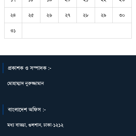
২৪
২৫
২৬
২৭
২৮
২৯
৩০
৩১
প্রকাশক ও সম্পাদক :-
মোহাম্মাদ নুরুজ্জামান
বাংলাদেশ অফিস :-
মধ্য বাড্ডা, গুলশান, ঢাকা-১২১২