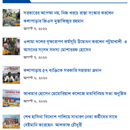
সরকারের অপেক্ষা নয়, নিজ খরচে রাস্তা সংস্কার করলেন
কলাপাড়ার জিএস মুস্তাফিজুর রহমান
আগস্ট ৭, ২০২৬
ওলামা দলের বৃক্ষরোপণ কর্মসূচি উদ্বোধন করলেন পটুয়াখালী -৪
আসনের সংসদ সদস্য মোশাররফ হোসেন
আগস্ট ৭, ২০২৬
কলাপাড়ায় ​৫৭ ব্যক্তিকে সরকারি সহায়তা প্রধান
আগস্ট ৬, ২০২৬
আখতার হোসেন মেমোরিয়াল কলেজে মতবিনিময় সভা অনুষ্ঠিত
আগস্ট ৬, ২০২৬
শেখ হাসিনা বিদেশে পালিয়ে সাধারণ নেতা কর্মীদের সাথে
বেইমানি করেছেন- আলতাফ চৌধুরী