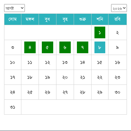
সোম
মঙ্গল
বুধ
বৃহ
শুক্র
শনি
রবি
১
২
৩
৪
৫
৬
৭
৮
৯
১০
১১
১২
১৩
১৪
১৫
১৬
১৭
১৮
১৯
২০
২১
২২
২৩
২৪
২৫
২৬
২৭
২৮
২৯
৩০
৩১