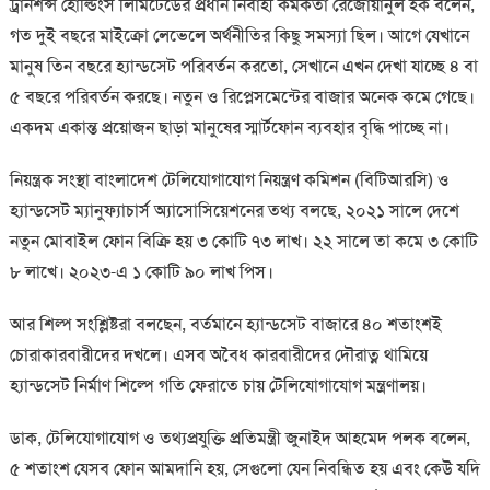
ট্রানশন্স হোল্ডিংস লিমিটেডের প্রধান নির্বাহী কর্মকর্তা রেজোয়ানুল হক বলেন,
গত দুই বছরে মাইক্রো লেভেলে অর্থনীতির কিছু সমস্যা ছিল। আগে যেখানে
মানুষ তিন বছরে হ্যান্ডসেট পরিবর্তন করতো, সেখানে এখন দেখা যাচ্ছে ৪ বা
৫ বছরে পরিবর্তন করছে। নতুন ও রিপ্লেসমেন্টের বাজার অনেক কমে গেছে।
একদম একান্ত প্রয়োজন ছাড়া মানুষের স্মার্টফোন ব্যবহার বৃদ্ধি পাচ্ছে না।
নিয়ন্ত্রক সংস্থা বাংলাদেশ টেলিযোগাযোগ নিয়ন্ত্রণ কমিশন (বিটিআরসি) ও
হ্যান্ডসেট ম্যানুফ্যাচার্স অ্যাসোসিয়েশনের তথ্য বলছে, ২০২১ সালে দেশে
নতুন মোবাইল ফোন বিক্রি হয় ৩ কোটি ৭৩ লাখ। ২২ সালে তা কমে ৩ কোটি
৮ লাখে। ২০২৩-এ ১ কোটি ৯০ লাখ পিস।
আর শিল্প সংশ্লিষ্টরা বলছেন, বর্তমানে হ্যান্ডসেট বাজারে ৪০ শতাংশই
চোরাকারবারীদের দখলে। এসব অবৈধ কারবারীদের দৌরাত্ন থামিয়ে
হ্যান্ডসেট নির্মাণ শিল্পে গতি ফেরাতে চায় টেলিযোগাযোগ মন্ত্রণালয়।
ডাক, টেলিযোগাযোগ ও তথ্যপ্রযুক্তি প্রতিমন্ত্রী জুনাইদ আহমেদ পলক বলেন,
৫ শতাংশ যেসব ফোন আমদানি হয়, সেগুলো যেন নিবন্ধিত হয় এবং কেউ যদি