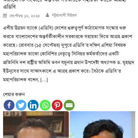
এডিবি
Author
Posted
পটুয়াখালী টাইমস
সেপ্টেম্বর ১৬, ২০২৪
on
এশীয় উন্নয়ন ব্যাংক (এডিবি) দেশের গুরুত্বপূর্ণ কাঠামোগত সংস্কার শুরু
করতে বাংলাদেশের অন্তর্বর্তীকালীন সরকারকে সহায়তা দিতে আগ্রহ প্রকাশ
করেছে। রোববার (১৫ সেপ্টেম্বর) দুপুরে এডিবি’র দক্ষিণ এশিয়া বিষয়ক
মহাপরিচালক তাকো কোনিশির নেতৃত্বে সিনিয়র কর্মকর্তাদের একটি
প্রতিনিধি দল রাষ্ট্রীয় অতিথি ভবন যমুনায় প্রধান উপদেষ্টা অধ্যাপক ড. মুহম্মদ
ইউনূসের সাথে সাক্ষাৎকালে এ আগ্রহ প্রকাশ করে। বৈঠকে এডিবি’র
মহাপরিচালক বলেন, […]
শেয়ার করুন