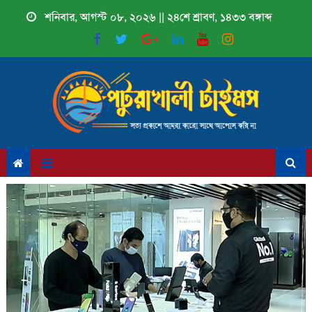
Skip
শনিবার, আগস্ট ০৮, ২০২৬ || ২৪শে শ্রাবণ, ১৪৩৩ বঙ্গাব্দ
to
content