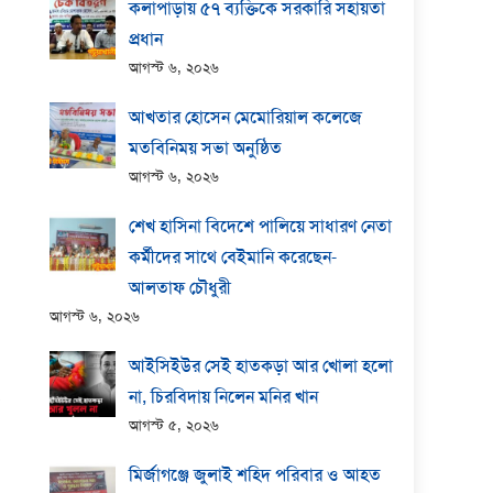
কলাপাড়ায় ​৫৭ ব্যক্তিকে সরকারি সহায়তা
প্রধান
আগস্ট ৬, ২০২৬
আখতার হোসেন মেমোরিয়াল কলেজে
মতবিনিময় সভা অনুষ্ঠিত
আগস্ট ৬, ২০২৬
শেখ হাসিনা বিদেশে পালিয়ে সাধারণ নেতা
কর্মীদের সাথে বেইমানি করেছেন-
আলতাফ চৌধুরী
আগস্ট ৬, ২০২৬
আইসিইউর সেই হাতকড়া আর খোলা হলো
না, চিরবিদায় নিলেন মনির খান
আগস্ট ৫, ২০২৬
মির্জাগঞ্জে জুলাই শহিদ পরিবার ও আহত