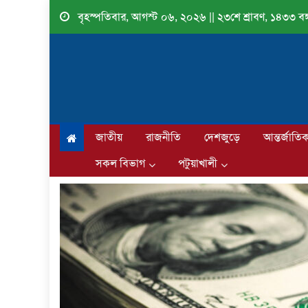
Skip
বৃহস্পতিবার, আগস্ট ০৬, ২০২৬ || ২৩শে শ্রাবণ, ১৪৩৩ বঙ্গ
to
content
জাতীয়
রাজনীতি
দেশজুড়ে
আন্তর্জাতি
সকল বিভাগ
পটুয়াখালী