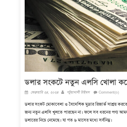
ডলার সংকটে নতুন এলসি খোলা কম
Posted
Author
ফেব্রুয়ারি ২৪, ২০২৪
পটুয়াখালী টাইমস
Comment(০)
on
ডলার সংকট মোকাবেলা ও বৈদেশিক মুদ্রার রিজার্ভ সাশ্রয় কর
জন্য নতুন এলসি খুলতে পারছেন না। ফলে সব ধরনের পণ্য আম
ডলারের নিচে নেমেছে। যা গত ৬ মাসের মধ্যে সর্বনিম্ন।