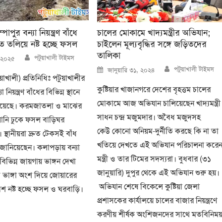
াপুর বন্যা নিয়ন্ত্রণ বাঁধে
চালের মোকামে খাদ্যমন্ত্রীর অভিযান;
ে তলিয়ে নষ্ট হচ্ছে ফসল
চাইলেন মূল্যবৃদ্ধির সঙ্গে জড়িতদের
তালিকা
Author
পটুয়াখালী টাইমস
, ২০২৫
Author
Posted
পটুয়াখালী টাইমস
জানুয়ারি ৩১, ২০২৪
on
়াখালী) প্রতিনিধিঃ পটুয়াখালীর
কুষ্টিয়ার খাজানগরে দেশের বৃহত্তম চালের
নিয়ন্ত্রণ বাঁধের বিভিন্ন স্থানে
মোকামে আজ অভিযান চালিয়েছেন খাদ্যমন্ত্রী
দিয়েছে। করমজাতলা ও মাঝের
সাধন চন্দ্র মজুমদার। অবৈধ মজুদসহ
পানি ঢুকে ফসল বাড়িঘর
কেউ কোনো অনিয়ম-দুর্নীতি করছে কি না তা
ছে। স্থানীয়রা দ্রুত টেকসই বাঁধ
খতিয়ে দেখতে এই অভিযান পরিচালনা করে
 জানিয়েছেন। কলাপড়ায় বন্যা
মন্ত্রী ও তার টিমের সদস্যরা। বুধবার (৩১
র বিভিন্ন জায়গায় ভাঙ্গন দেখা
জানুয়ারি) দুপুর থেকে এই অভিযান শুরু হয়।
ভাঙ্গা অংশ দিয়ে জোয়ারের
অভিযান শেষে বিকেলে কুষ্টিয়া জেলা
বেশ নষ্ট হচ্ছে ফসল ও ঘরবাড়ি।
প্রশাসকের কার্যালয়ে চালের বাজার নিয়ন্ত্রণে
করণীয় শীর্ষক অংশিজনদের সাথে মতবিনিময