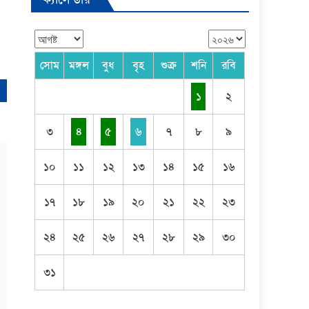
সোম
মঙ্গল
বুধ
বৃহ
শুক্র
শনি
রবি
১
২
৩
৪
৫
৬
৭
৮
৯
১০
১১
১২
১৩
১৪
১৫
১৬
১৭
১৮
১৯
২০
২১
২২
২৩
২৪
২৫
২৬
২৭
২৮
২৯
৩০
৩১