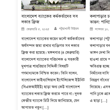
বাংলাদেশ ব্যাংকের কর্মকর্তাদের সব
কলাপাড়ার চম্প
লকার ফ্রিজ
ভাঙন: পানিত
Author
Posted
Posted
পটুয়াখালী টাইমস
ফেব্রুয়ারি ৫, ২০২৫
নভেম্বর ১০
on
on
বাংলাদেশ ব্যাংকের কয়েন ভল্টে কর্মকর্তাদের
কলাপাড়া (পটুয
অর্থসম্পদ জমা রাখার ব্যক্তিগত সব লকার
কলাপাড়ার বন্যা 
ফ্রিজ করা হয়েছে। মঙ্গলবার (৪ ফেব্রুয়ারি)
ভাঙ্গন দেখা 
বাংলাদেশ ব্যাংকের পরিচালক ও সহকারী
হাওলা গ্রামে 
মুখপাত্র শাহরিয়ার সিদ্দিকী বিষয়টি
ক্ষতিগ্রস্ত হচ্
গণমাধ্যমকে নিশ্চিত করেন। তিনি বলেন,
নির্মানের দাবি
বাংলাদেশ ফাইন্যান্সিয়াল ইন্টেলিজেন্স ইউনিট
নিয়ন্ত্রণ বাঁধে
(বিএফআইইউ) ছাড়া অন্য কেউ বাংলাদেশ
দিয়েছে। এসব 
ব্যাংকের লকার ফ্রিজ করতে পারে না। দুদক
পানি ঢুকে প্র
কেন্দ্রীয় ব্যাংকে চিঠি দিয়ে জানিয়েছে, যেন
এ ছাড়া […]
আপাতত নতুন […]