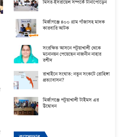
মিসর-ইসরায়েল সম্পর্কে টানাপোড়েন
মির্জাগঞ্জে ৪০০ গ্রাম গাঁজাসহ মাদক
কারবারি আটক
সংরক্ষিত আসনে পটুয়াখালী থেকে
মনোনয়ন পেয়েছেন নাজনীন নাহার
রশীদ
রাখাইনে সংঘাত: নতুন সংকটে রোহিঙ্গা
প্রত্যাবাসন?
ন
মির্জাগঞ্জে পটুয়াখালী টাইমস এর
উদ্বোধন
়
ক্যালেন্ডার