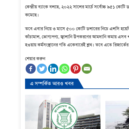
কেন্দ্রীয় ব্যাংক বলছে, ২০২২ সালের মার্চে সর্বোচ্চ ৯৫১
কমেছে।
তবে এবার নিয়ে ৩ মাসে ৫০০ কোটি ডলারের নিচে এলসি হয়েছি
কাঁচামাল, ভোগ্যপণ্য, জ্বালানি উপকরণের আমদানি কমায় এসব খ
হওয়ায় কর্মসংস্থানের গতি একেবারেই শ্লথ। তবে এতে রিজার্ভের 
শেয়ার করুন
এ সম্পর্কিত আরও খবর