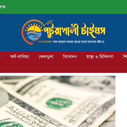
াব্দ
ক
অর্থ-বাণিজ্য
খেলাধুলা
বিনোদন
স্বাস্থ্য ও চিকিৎসা
শি