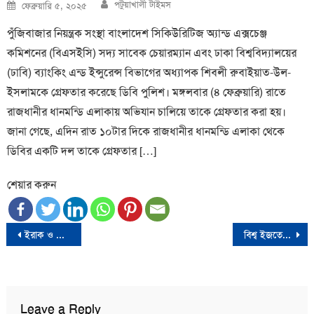
Author
Posted
পটুয়াখালী টাইমস
ফেব্রুয়ারি ৫, ২০২৫
on
পুঁজিবাজার নিয়ন্ত্রক সংস্থা বাংলাদেশ সিকিউরিটিজ অ্যান্ড এক্সচেঞ্জ
কমিশনের (বিএসইসি) সদ্য সাবেক চেয়ারম্যান এবং ঢাকা বিশ্ববিদ্যালয়ের
(ঢাবি) ব্যাংকিং এন্ড ইন্সুরেন্স বিভাগের অধ্যাপক শিবলী রুবাইয়াত-উল-
ইসলামকে গ্রেফতার করেছে ডিবি পুলিশ। মঙ্গলবার (৪ ফেব্রুয়ারি) রাতে
রাজধানীর ধানমন্ডি এলাকায় অভিযান চালিয়ে তাকে গ্রেফতার করা হয়।
জানা গেছে, এদিন রাত ১০টার দিকে রাজধানীর ধানমন্ডি এলাকা থেকে
ডিবির একটি দল তাকে গ্রেফতার […]
শেয়ার করুন
Post
ইরাক ও সিরিয়ায় ইরানের বিভিন্ন স্থাপনায় যুক্তরাষ্ট্রের হামলা
বিশ্ব ইজতেমায় চলছে দ্বিতীয় দিনের বয়ান
navigation
Leave a Reply