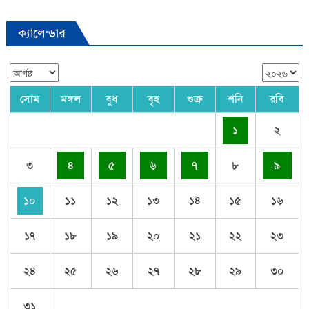
ক্যালেন্ডার
সোম
মঙ্গল
বুধ
বৃহ
শুক্র
শনি
রবি
১
২
৩
৪
৫
৬
৭
৮
৯
১০
১১
১২
১৩
১৪
১৫
১৬
১৭
১৮
১৯
২০
২১
২২
২৩
২৪
২৫
২৬
২৭
২৮
২৯
৩০
৩১