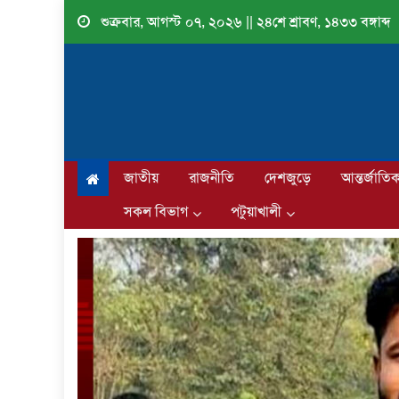
Skip
শুক্রবার, আগস্ট ০৭, ২০২৬ || ২৪শে শ্রাবণ, ১৪৩৩ বঙ্গাব্দ
to
content
জাতীয়
রাজনীতি
দেশজুড়ে
আন্তর্জাতি
সকল বিভাগ
পটুয়াখালী