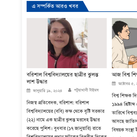
এ সম্পর্কিত আরও খবর
বরিশাল বিশ্ববিদ্যালয়ের ছাত্রীর ঝুলন্ত
আজ বিশ্ব শি
লাশ উদ্ধার
Posted
অক্টোবর ৫,
on
Author
Posted
পটুয়াখালী টাইমস
জানুয়ারি ১৯, ২০২৪
on
বিশ্ব শিক্ষক 
নিজস্ব প্রতিবেদক, বরিশাল: বরিশাল
১৯৯৪ খ্রিষ্টাব
বিশ্ববিদ্যালয়ের (ববি) কক্ষ থেকে বৃষ্টি সরকার
তারিখে বিশ্ব
(২২) নামে এক ছাত্রীর ঝুলন্ত মরদেহ উদ্ধার
আসছে জাতিসংঘে
করেছে পুলিশ। বুধবার (১৭ জানুয়ারি) রাতে
বিষয়ক সংস্থা
বিশ্ববিদ্যালয়ের প্রধান ফটকের বিপরীত দিকের