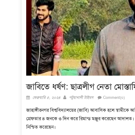
জাবিতে ধর্ষণ: ছাত্রলীগ নেতা মোস্ত
Posted
Author
ফেব্রুয়ারি ৫, ২০২৪
পটুয়াখালী টাইমস
Comment(০)
on
জাহাঙ্গীরনগর বিশ্ববিদ্যালয়ের (জাবি) আবাসিক হলে স্বামীকে আ
গ্রেফতার ৪ জনকে ৩ দিন করে রিমান্ড মঞ্জুর করেছেন আদালত। রো
নিশ্চিত করেছেন।