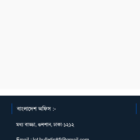
বাংলাদেশ অফিস :-
মধ্য বাড্ডা, গুলশান, ঢাকা-১২১২
Email : lot.bulletin85@gmail.com