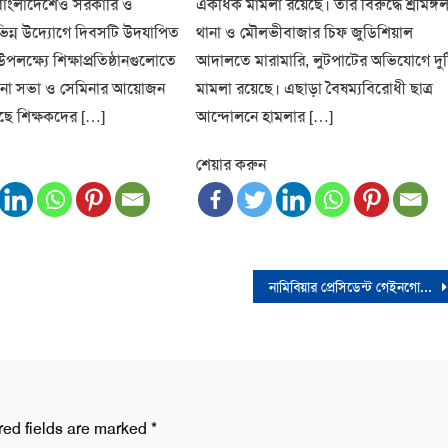
াংলাদেশেও সরকারি ও
একধিক মামলা রয়েছে। তার বিরুদ্ধে শ্রীমঙ্গ
িন্ন উদ্যোগে দিবসটি উদযাপিত
থানা ও মৌলভীবাজার চিফ জুডিশিয়াল
লক্ষ্যে শিক্ষাপ্রতিষ্ঠানগুলোতে
আদালতে মারামারি, লুটপাটের অভিযোগে দু
োচনা সভা ও সেমিনার আয়োজন
মামলা রয়েছে। এছাড়া বৈষম্যবিরোধী ছাত্র
ছে শিক্ষকদের […]
আন্দোলনে হামলার […]
শেয়ার করুন
নামিবিয়ার প্রেসিডেন্ট গেইনগোব মারা গেছেন
red fields are marked
*