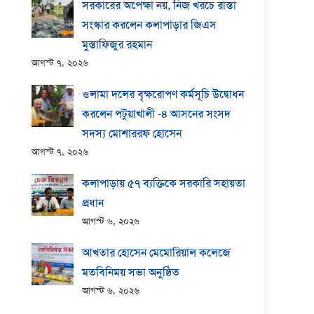
সরকারের অপেক্ষা নয়, নিজ খরচে রাস্তা
সংস্কার করলেন কলাপাড়ার জিএস
মুস্তাফিজুর রহমান
আগস্ট ৭, ২০২৬
ওলামা দলের বৃক্ষরোপণ কর্মসূচি উদ্বোধন
করলেন পটুয়াখালী -৪ আসনের সংসদ
সদস্য মোশাররফ হোসেন
আগস্ট ৭, ২০২৬
কলাপাড়ায় ​৫৭ ব্যক্তিকে সরকারি সহায়তা
প্রধান
আগস্ট ৬, ২০২৬
আখতার হোসেন মেমোরিয়াল কলেজে
মতবিনিময় সভা অনুষ্ঠিত
আগস্ট ৬, ২০২৬