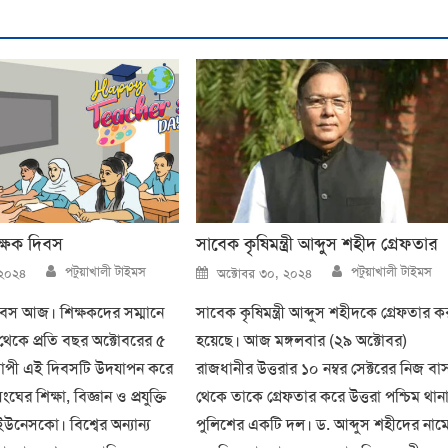
ক্ষক দিবস
সাবেক কৃষিমন্ত্রী আব্দুস শহীদ গ্রেফতার
Author
Author
Posted
পটুয়াখালী টাইমস
পটুয়াখালী টাইমস
 ২০২৪
অক্টোবর ৩০, ২০২৪
on
দিবস আজ। শিক্ষকদের সম্মানে
সাবেক কৃষিমন্ত্রী আব্দুস শহীদকে গ্রেফতার ক
্দ থেকে প্রতি বছর অক্টোবরের ৫
হয়েছে। আজ মঙ্গলবার (২৯ অক্টোবর)
ব্যাপী এই দিবসটি উদযাপন করে
রাজধানীর উত্তরার ১০ নম্বর সেক্টরের নিজ বা
র শিক্ষা, বিজ্ঞান ও প্রযুক্তি
থেকে তাকে গ্রেফতার করে উত্তরা পশ্চিম থান
 ইউনেসকো। বিশ্বের অন্যান্য
পুলিশের একটি দল। ড. আব্দুস শহীদের নাম