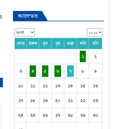
ল
ক্যালেন্ডার
টি
সোম
মঙ্গল
বুধ
বৃহ
শুক্র
শনি
রবি
১
২
৩
৪
৫
৬
৭
৮
৯
১০
১১
১২
১৩
১৪
১৫
১৬
১৭
১৮
১৯
২০
২১
২২
২৩
২৪
২৫
২৬
২৭
২৮
২৯
৩০