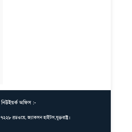
নিউইয়র্ক অফিস :-
৭২২৮ ব্রডওয়ে, জ্যাকসন হাইটস,যুক্তরাষ্ট্র।