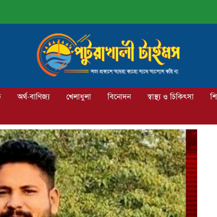
ক
অর্থ-বাণিজ্য
খেলাধুলা
বিনোদন
স্বাস্থ্য ও চিকিৎসা
শি