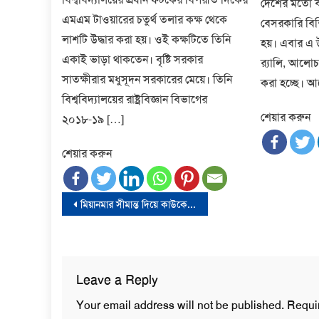
দেশের মতো ব
এমএম টাওয়ারের চতুর্থ তলার কক্ষ থেকে
বেসরকারি বিভ
লাশটি উদ্ধার করা হয়। ওই কক্ষটিতে তিনি
হয়। এবার এ উপ
একাই ভাড়া থাকতেন। বৃষ্টি সরকার
র‍্যালি, আল
সাতক্ষীরার মধুসূদন সরকারের মেয়ে। তিনি
করা হচ্ছে। আ
বিশ্ববিদ্যালয়ের রাষ্ট্রবিজ্ঞান বিভাগের
শেয়ার করুন
২০১৮-১৯ […]
শেয়ার করুন
Post
মিয়ানমার সীমান্ত দিয়ে কাউকে অনুপ্রবেশের সুযোগ দেয়া হবে না: স্বরাষ্ট্রমন্ত্রী
navigation
Leave a Reply
Your email address will not be published.
Requi