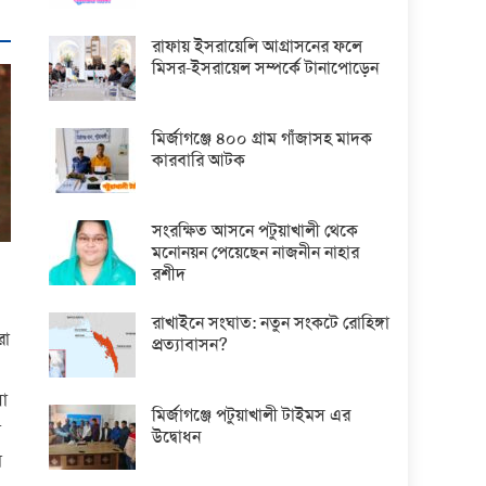
রাফায় ইসরায়েলি আগ্রাসনের ফলে
মিসর-ইসরায়েল সম্পর্কে টানাপোড়েন
মির্জাগঞ্জে ৪০০ গ্রাম গাঁজাসহ মাদক
কারবারি আটক
সংরক্ষিত আসনে পটুয়াখালী থেকে
মনোনয়ন পেয়েছেন নাজনীন নাহার
রশীদ
রাখাইনে সংঘাত: নতুন সংকটে রোহিঙ্গা
রা
প্রত্যাবাসন?
সা
মির্জাগঞ্জে পটুয়াখালী টাইমস এর
া
উদ্বোধন
ে