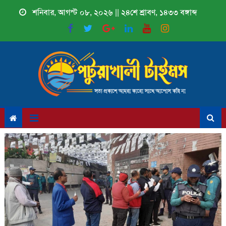
Skip
শনিবার, আগস্ট ০৮, ২০২৬ || ২৪শে শ্রাবণ, ১৪৩৩ বঙ্গাব্দ
to
content