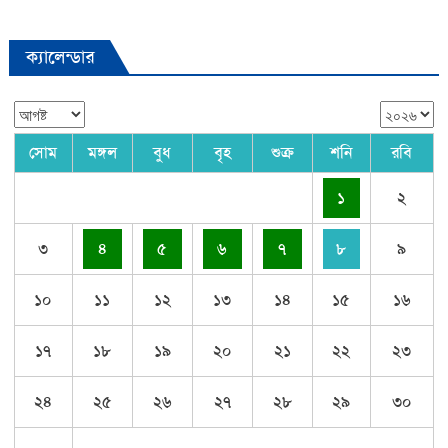
ক্যালেন্ডার
সোম
মঙ্গল
বুধ
বৃহ
শুক্র
শনি
রবি
১
২
৩
৪
৫
৬
৭
৮
৯
১০
১১
১২
১৩
১৪
১৫
১৬
১৭
১৮
১৯
২০
২১
২২
২৩
২৪
২৫
২৬
২৭
২৮
২৯
৩০