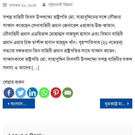
Author
Posted
পটুয়াখালী টাইমস
নভেম্বর ২২, ২০২৪
on
সশস্ত্র বাহিনী দিবস উপলক্ষ্যে রাষ্ট্রপতি মো. সাহাবুদ্দিনের সঙ্গে সৌজন্য
সাক্ষাৎ করেছেন সেনাবাহিনী প্রধান জেনারেল ওয়াকার-উজ-জামান,
নৌবাহিনী প্রধান এডমিরাল মোহাম্মদ নাজমুল হাসান এবং বিমান বাহিনী
প্রধান এয়ার চিফ মার্শাল হাসান মাহমুদ খাঁন। বৃহস্পতিবার (২১ নভেম্বর)
সন্ধ্যায় বঙ্গভবনে তিন বাহিনী প্রধান রাষ্ট্রপতির সাথে সাক্ষাৎ করেন।
সাক্ষাৎকালে রাষ্ট্রপতি মো. সাহাবুদ্দিন দিবসটি উপলক্ষ্যে সশস্ত্র বাহিনীর সকল
সদস্য ও তাদের […]
শেয়ার করুন
Post
বাংলাদেশে কী গণতন্ত্র থাকবে ? – নিউইয়র্ক টাইমস
যুক্তরাষ্ট্রে মাঝ আকাশে উড়ে গেল বিমানের দরজা
navigation