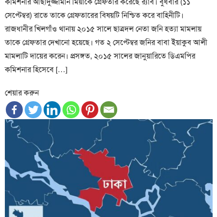
কমিশনার আছাদুজ্জামান মিয়াকে গ্রেফতার করেছে র‍্যাব। বুধবার (১১
সেপ্টেম্বর) রাতে তাকে গ্রেফতারের বিষয়টি নিশ্চিত করে বাহিনীটি।
রাজধানীর খিলগাঁও থানায় ২০১৫ সালে ছাত্রদল নেতা জনি হত্যা মামলায়
তাকে গ্রেফতার দেখানো হয়েছে। গত ২ সেপ্টেম্বর জনির বাবা ইয়াকুব আলী
মামলাটি দায়ের করেন। প্রসঙ্গত, ২০১৫ সালের জানুয়ারিতে ডিএমপির
কমিশনার হিসেবে […]
শেয়ার করুন