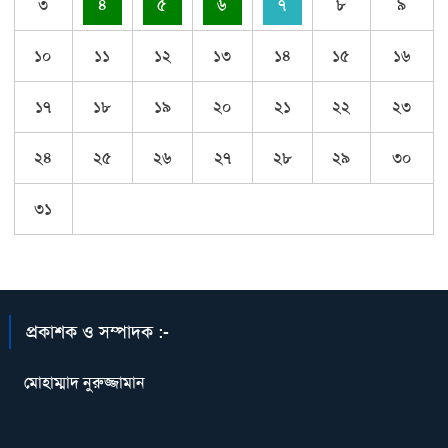
৩
৪
৫
৬
৭
৮
৯
১০
১১
১২
১৩
১৪
১৫
১৬
১৭
১৮
১৯
২০
২১
২২
২৩
২৪
২৫
২৬
২৭
২৮
২৯
৩০
৩১
প্রকাশক ও সম্পাদক :-
মোহাম্মাদ নুরুজ্জামান