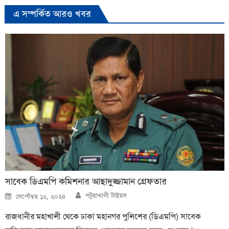
এ সম্পর্কিত আরও খবর
সাবেক ডিএমপি কমিশনার আছাদুজ্জামান গ্রেফতার
Author
Posted
পটুয়াখালী টাইমস
সেপ্টেম্বর ১২, ২০২৪
on
রাজধানীর মহাখালী থেকে ঢাকা মহানগর পুলিশের (ডিএমপি) সাবেক