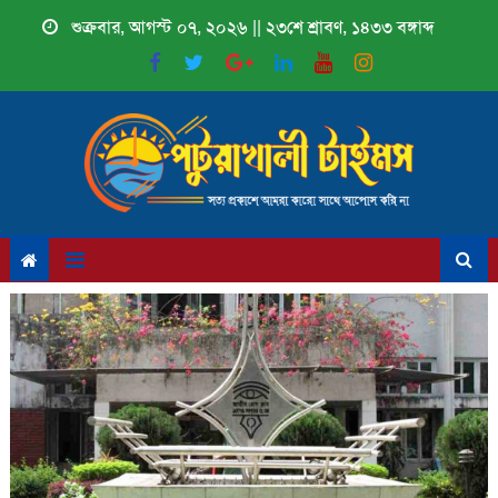
Skip
শুক্রবার, আগস্ট ০৭, ২০২৬ || ২৩শে শ্রাবণ, ১৪৩৩ বঙ্গাব্দ
to
content