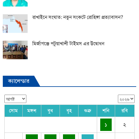
রাখাইনে সংঘাত: নতুন সংকটে রোহিঙ্গা প্রত্যাবাসন?
মির্জাগঞ্জে পটুয়াখালী টাইমস এর উদ্বোধন
ক্যালেন্ডার
সোম
মঙ্গল
বুধ
বৃহ
শুক্র
শনি
রবি
১
২