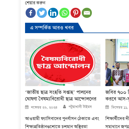
শেয়ার করুন
এ সম্পর্কিত আরও খবর
‘জাতীয় ছাত্র সংহতি সপ্তাহ’ পালনের
জবির ৭০০ শিক
ঘোষণা বৈষম্যবিরোধী ছাত্র আন্দোলনের
করবে আস-সুন
Author
Posted
Posted
পটুয়াখালী টাইমস
নভেম্বর ২৬, ২০২৪
ডিসেম্বর ১১
on
on
আওয়ামী ফ্যাসিবাদের পুনর্বাসন ঠেকাতে এবং
শিক্ষার্থীদের
শিক্ষাপ্রতিষ্ঠানগুলোতে চলমান অস্থিরতা
সমাধানে জগন্ন