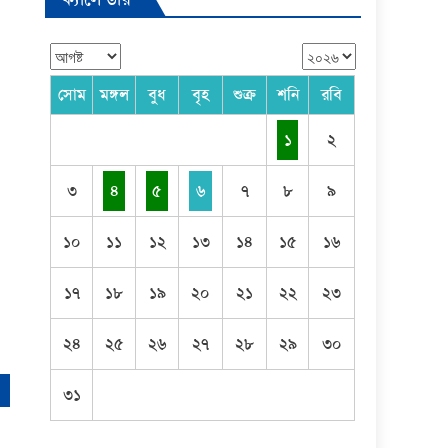
সোম
মঙ্গল
বুধ
বৃহ
শুক্র
শনি
রবি
১
২
৩
৪
৫
৬
৭
৮
৯
১০
১১
১২
১৩
১৪
১৫
১৬
১৭
১৮
১৯
২০
২১
২২
২৩
২৪
২৫
২৬
২৭
২৮
২৯
৩০
৩১