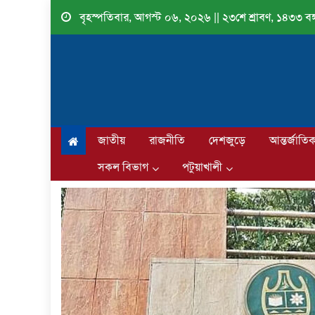
Skip
বৃহস্পতিবার, আগস্ট ০৬, ২০২৬ || ২৩শে শ্রাবণ, ১৪৩৩ বঙ্গ
to
content
জাতীয়
রাজনীতি
দেশজুড়ে
আন্তর্জাতি
সকল বিভাগ
পটুয়াখালী