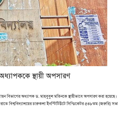
ি অধ্যাপককে স্থায়ী অপসারণ
বি) রসায়ন বিভাগের অধ্যাপক ড. মাহবুবুল মতিনকে স্থায়ীভাবে অপসারণ করা হয়েছে।
ি) রাতে বিশ্ববিদ্যালয়ের চারুকলা ইনস্টিটিউটে সিন্ডিকেটর ৫৪৮তম (জরুরি) সভা