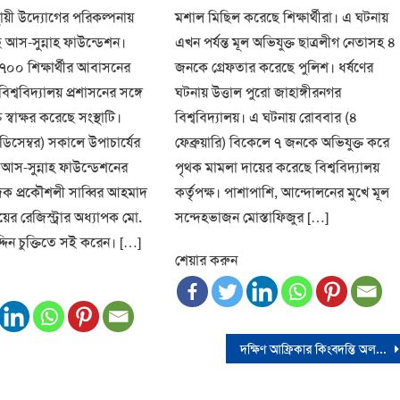
স্থায়ী উদ্যোগের পরিকল্পনায়
মশাল মিছিল করেছে শিক্ষার্থীরা। এ ঘটনায়
আস-সুন্নাহ ফাউন্ডেশন।
এখন পর্যন্ত মূল অভিযুক্ত ছাত্রলীগ নেতাসহ ৪
 ৭০০ শিক্ষার্থীর আবাসনের
জনকে গ্রেফতার করেছে পুলিশ। ধর্ষণের
বিশ্ববিদ্যালয় প্রশাসনের সঙ্গে
ঘটনায় উত্তাল পুরো জাহাঙ্গীরনগর
স্বাক্ষর করেছে সংস্থাটি।
বিশ্ববিদ্যালয়। এ ঘটনায় রোববার (৪
ডিসেম্বর) সকালে উপাচার্যের
ফেব্রুয়ারি) বিকেলে ৭ জনকে অভিযুক্ত করে
 আস-সুন্নাহ ফাউন্ডেশনের
পৃথক মামলা দায়ের করেছে বিশ্ববিদ্যালয়
দক প্রকৌশলী সাব্বির আহমাদ
কর্তৃপক্ষ। পাশাপাশি, আন্দোলনের মুখে মূল
লয়ের রেজিস্ট্রার অধ্যাপক মো.
সন্দেহভাজন মোস্তাফিজুর […]
দিন চুক্তিতে সই করেন। […]
শেয়ার করুন
দক্ষিণ আফ্রিকার কিংবদন্তি অলরাউন্ডার মাইক প্রক্টর আর নেই