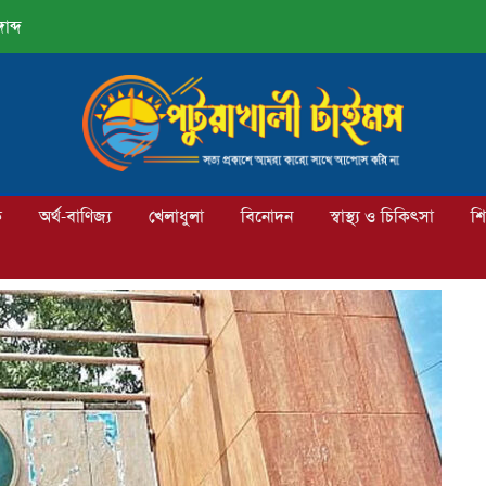
াব্দ
ক
অর্থ-বাণিজ্য
খেলাধুলা
বিনোদন
স্বাস্থ্য ও চিকিৎসা
শি