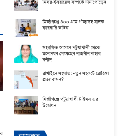
মিসর-ইসরায়েল সম্পর্কে টানাপোড়েন
মির্জাগঞ্জে ৪০০ গ্রাম গাঁজাসহ মাদক
কারবারি আটক
সংরক্ষিত আসনে পটুয়াখালী থেকে
মনোনয়ন পেয়েছেন নাজনীন নাহার
রশীদ
রাখাইনে সংঘাত: নতুন সংকটে রোহিঙ্গা
প্রত্যাবাসন?
মির্জাগঞ্জে পটুয়াখালী টাইমস এর
উদ্বোধন
ভর
ক্যালেন্ডার