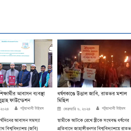
্ষার্থীর আবাসন ব্যবস্থা
ধর্ষণকাণ্ডে উত্তাল জাবি, রাতভর মশাল
্নাহ ফাউন্ডেশন
মিছিল
Author
Author
Posted
পটুয়াখালী টাইমস
পটুয়াখালী টাইমস
, ২০২৪
ফেব্রুয়ারি ৬, ২০২৪
on
 দীর্ঘদিনের আবাসন সমস্যা
স্বামীকে আটকে রেখে স্ত্রীকে সংঘবদ্ধ ধর্ষণের
াথ বিশ্ববিদ্যালয় (জবি)
প্রতিবাদে জাহাঙ্গীরনগর বিশ্ববিদ্যালয়ে রাত