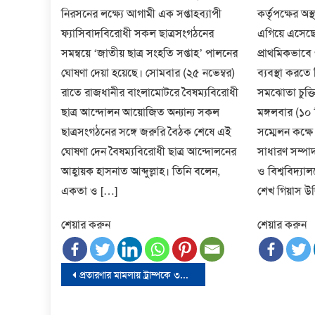
নিরসনের লক্ষ্যে আগামী এক সপ্তাহব্যাপী
কর্তৃপক্ষের অ
ফ্যাসিবাদবিরোধী সকল ছাত্রসংগঠনের
এগিয়ে এসেছে 
সমন্বয়ে ‘জাতীয় ছাত্র সংহতি সপ্তাহ’ পালনের
প্রাথমিকভাবে
ঘোষণা দেয়া হয়েছে। সোমবার (২৫ নভেম্বর)
ব্যবস্থা করতে 
রাতে রাজধানীর বাংলামোটরে বৈষম্যবিরোধী
সমঝোতা চুক্তি 
ছাত্র আন্দোলন আয়োজিত অন্যান্য সকল
মঙ্গলবার (১০ 
ছাত্রসংগঠনের সঙ্গে জরুরি বৈঠক শেষে এই
সম্মেলন কক্ষে
ঘোষণা দেন বৈষম্যবিরোধী ছাত্র আন্দোলনের
সাধারণ সম্পা
আহ্বায়ক হাসনাত আব্দুল্লাহ। তিনি বলেন,
ও বিশ্ববিদ্যা
একতা ও […]
শেখ গিয়াস উদ্
শেয়ার করুন
শেয়ার করুন
Post
প্রতারণার মামলায় ট্রাম্পকে ৩৫ কোটি ৪৯ লাখ ডলার জরিমানা
navigation