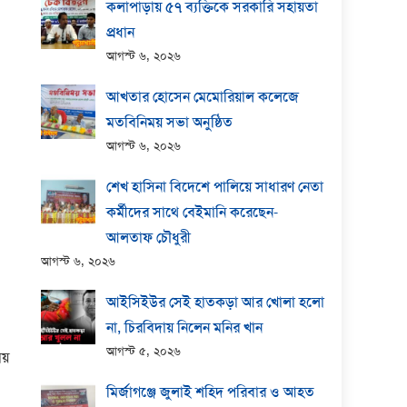
কলাপাড়ায় ​৫৭ ব্যক্তিকে সরকারি সহায়তা
প্রধান
আগস্ট ৬, ২০২৬
আখতার হোসেন মেমোরিয়াল কলেজে
মতবিনিময় সভা অনুষ্ঠিত
আগস্ট ৬, ২০২৬
শেখ হাসিনা বিদেশে পালিয়ে সাধারণ নেতা
কর্মীদের সাথে বেইমানি করেছেন-
আলতাফ চৌধুরী
আগস্ট ৬, ২০২৬
আইসিইউর সেই হাতকড়া আর খোলা হলো
না, চিরবিদায় নিলেন মনির খান
আগস্ট ৫, ২০২৬
য়
মির্জাগঞ্জে জুলাই শহিদ পরিবার ও আহত