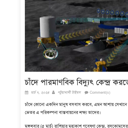
চাঁদে পারমাণবিক বিদ্যুৎ কেন্দ্র কর
Posted
Author
মার্চ ৭, ২০২৪
পটুয়াখালী টাইমস
Comment(০)
on
চাঁদে কোনো একদিন মানুষ বসবাস করবে, এমন আশায় সেখানে পার
ভেতর এ পরিকল্পনা বাস্তবায়নের লক্ষ্য তাদের।
মঙ্গলবার (৫ মার্চ) রাশিয়ার মহাকাশ গবেষণা কেন্দ্র, রসকোমস