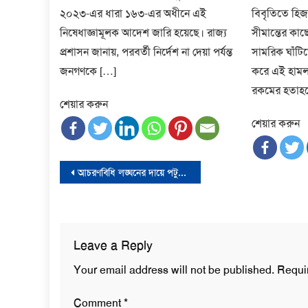
২০২৩-এর ধারা ১৬৩-এর অধীনে এই
বিবৃতিতে হিজব
নিষেধাজ্ঞামূলক আদেশ জারি হয়েছে। রাজ্য
সীমান্তের কা
প্রশাসন জানায়, পরবর্তী নির্দেশ না দেয়া পর্যন্ত
সামরিক ঘাঁটিতে
জনগণকে […]
করে এই হামলা
রকমের হতাহত
শেয়ার করুন
শেয়ার করুন
Post
আচরণবিধি লঙ্ঘনের দায়ে পটুয়াখালী মেয়র প্রার্থীকে শোকজ
navigation
Leave a Reply
Your email address will not be published.
Requi
Comment
*