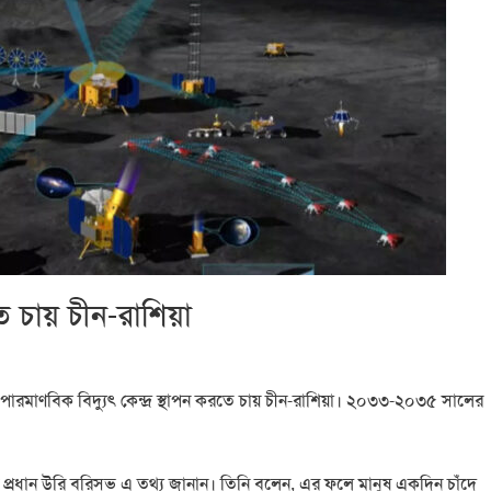
তে চায় চীন-রাশিয়া
মাণবিক বিদ্যুৎ কেন্দ্র স্থাপন করতে চায় চীন-রাশিয়া। ২০৩৩-২০৩৫ সালের
ের প্রধান উরি বরিসভ এ তথ্য জানান। তিনি বলেন, এর ফলে মানুষ একদিন চাঁদে