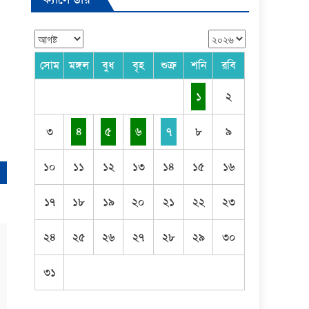
সোম
মঙ্গল
বুধ
বৃহ
শুক্র
শনি
রবি
১
২
৩
৪
৫
৬
৭
৮
৯
১০
১১
১২
১৩
১৪
১৫
১৬
১৭
১৮
১৯
২০
২১
২২
২৩
২৪
২৫
২৬
২৭
২৮
২৯
৩০
৩১