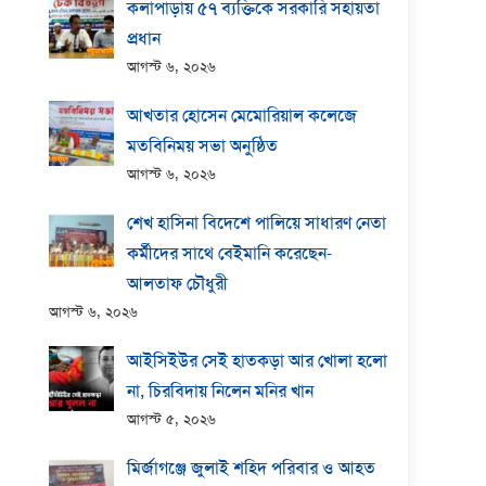
কলাপাড়ায় ​৫৭ ব্যক্তিকে সরকারি সহায়তা
প্রধান
আগস্ট ৬, ২০২৬
আখতার হোসেন মেমোরিয়াল কলেজে
মতবিনিময় সভা অনুষ্ঠিত
আগস্ট ৬, ২০২৬
শেখ হাসিনা বিদেশে পালিয়ে সাধারণ নেতা
কর্মীদের সাথে বেইমানি করেছেন-
আলতাফ চৌধুরী
আগস্ট ৬, ২০২৬
আইসিইউর সেই হাতকড়া আর খোলা হলো
না, চিরবিদায় নিলেন মনির খান
আগস্ট ৫, ২০২৬
মির্জাগঞ্জে জুলাই শহিদ পরিবার ও আহত