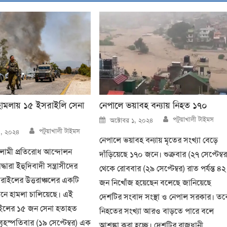
 হামলায় ১৫ ইসরাইলি সেনা
নেপালে ভয়াবহ বন্যায় নিহত ১৭০
Author
Posted
পটুয়াখালী টাইমস
অক্টোবর ১, ২০২৪
on
Author
পটুয়াখালী টাইমস
২০, ২০২৪
নেপালে ভয়াবহ বন্যায় মৃতের সংখ্যা বেড়ে
লামী প্রতিরোধ আন্দোলন
দাঁড়িয়েছে ১৭০ জনে। শুক্রবার (২৭ সেপ্টেম্বর
্ধারা ইহুদিবাদী সন্ত্রাসীদের
থেকে রোববার (২৯ সেপ্টেম্বর) রাত পর্যন্ত ৪২
ইসরাইলের উত্তরাঞ্চলের একটি
জন নিখোঁজ হয়েছেন বলেছে জানিয়েছে
ানে হামলা চালিয়েছে। এই
দেশটির সংবাদ সংস্থা ও নেপাল সরকার। তব
ইলের ১৫ জন সেনা হতাহত
নিহতের সংখ্যা আরও বাড়তে পারে বলে
ৃহস্পতিবার (১৯ সেপ্টেম্বর) এক
আশঙ্কা করা হচ্ছে। দেশটির রাজধানী