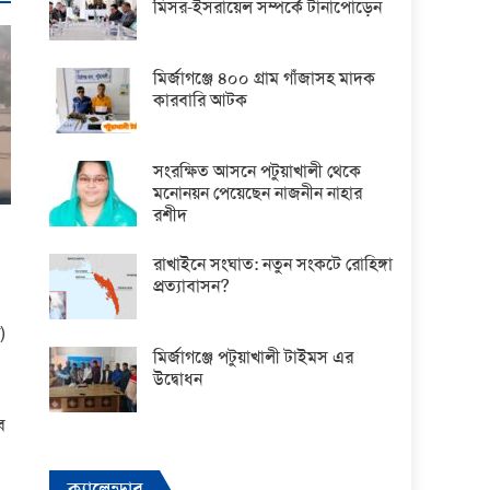
মিসর-ইসরায়েল সম্পর্কে টানাপোড়েন
মির্জাগঞ্জে ৪০০ গ্রাম গাঁজাসহ মাদক
কারবারি আটক
সংরক্ষিত আসনে পটুয়াখালী থেকে
মনোনয়ন পেয়েছেন নাজনীন নাহার
রশীদ
রাখাইনে সংঘাত: নতুন সংকটে রোহিঙ্গা
প্রত্যাবাসন?
)
মির্জাগঞ্জে পটুয়াখালী টাইমস এর
উদ্বোধন
ে
ক্যালেন্ডার