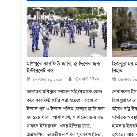
মণিপুরে কারফিউ জারি, ৫ দিনের জন্য
হিজবুল্লাহর
ইন্টারনেট বন্ধ
নিহত
Author
Posted
Posted
পটুয়াখালী টাইমস
সেপ্টেম্বর ১১, ২০২৪
সেপ্টেম্বর 
on
on
ভারতের মণিপুরে চলমান সহিংসতাকে কেন্দ্র
লেবাননের ইস
করে কারফিউ জারি করা হয়েছে। রাজ্যের
হিজবুল্লাহর যোদ
ইম্ফল পূর্ব ও ইম্ফল পশ্চিম জেলায় জারি করা
অবৈধ রাষ্ট্র 
হয় ১৪৪ ধারা। পাশাপাশি, ৫ দিনের জন্য বন্ধ
সামরিক অবস্থ
থাকবে ইন্টারনেট। খবর ইন্ডিয়া টুডে,
হামলায় ইসরা
এএফপির। ভারতীয় নাগরিক সুরক্ষা সংহিতা,
হয়েছে। আজ ব