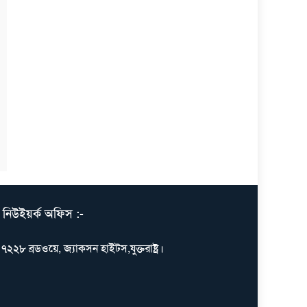
নিউইয়র্ক অফিস :-
৭২২৮ ব্রডওয়ে, জ্যাকসন হাইটস,যুক্তরাষ্ট্র।