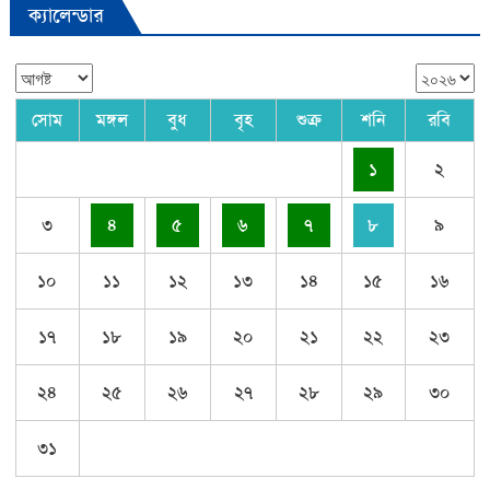
ক্যালেন্ডার
সোম
মঙ্গল
বুধ
বৃহ
শুক্র
শনি
রবি
১
২
৩
৪
৫
৬
৭
৮
৯
১০
১১
১২
১৩
১৪
১৫
১৬
১৭
১৮
১৯
২০
২১
২২
২৩
২৪
২৫
২৬
২৭
২৮
২৯
৩০
৩১