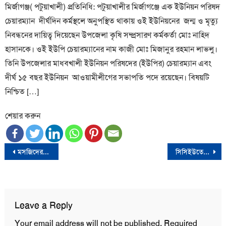
মির্জাগঞ্জ( পটুয়াখালী) প্রতিনিধি: পটুয়াখালীর মির্জাগঞ্জে এক ইউনিয়ন পরিষদ
চেয়ারম্যান দীর্ঘদিন কর্মস্থলে অনুপস্থিত থাকায় ওই ইউনিয়নের জন্ম ও মৃত্যু
নিবন্ধনের দায়িত্ব দিয়েছেন উপজেলা কৃষি সম্প্রসারণ কর্মকর্তা মোঃ নাহিদ
হাসানকে। ওই ইউপি চেয়ারম্যানের নাম কাজী মোঃ মিজানুর রহমান লাভলু।
তিনি উপজেলার মাধবখালী ইউনিয়ন পরিষদের (ইউপির) চেয়ারম্যান এবং
দীর্ঘ ১৫ বছর ইউনিয়ন আওয়ামীলীগের সভাপতি পদে রয়েছেন। বিষয়টি
নিশ্চিত […]
শেয়ার করুন
Post
মসজিদের ৫০ কোটি টাকা লোপাটে সাবেক প্রতিমন্ত্রীর বিরুদ্ধে দুদকের অনুসন্ধান শুরু
সিসিইউতে খালেদা জিয়া
navigation
Leave a Reply
Your email address will not be published.
Required