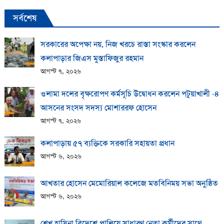
সর্বশেষ
সরকারের অপেক্ষা নয়, নিজ খরচে রাস্তা সংস্কার করলেন
কলাপাড়ার জিএস মুস্তাফিজুর রহমান
আগস্ট ৭, ২০২৬
ওলামা দলের বৃক্ষরোপণ কর্মসূচি উদ্বোধন করলেন পটুয়াখালী -৪
আসনের সংসদ সদস্য মোশাররফ হোসেন
আগস্ট ৭, ২০২৬
কলাপাড়ায় ​৫৭ ব্যক্তিকে সরকারি সহায়তা প্রধান
আগস্ট ৬, ২০২৬
আখতার হোসেন মেমোরিয়াল কলেজে মতবিনিময় সভা অনুষ্ঠিত
আগস্ট ৬, ২০২৬
শেখ হাসিনা বিদেশে পালিয়ে সাধারণ নেতা কর্মীদের সাথে