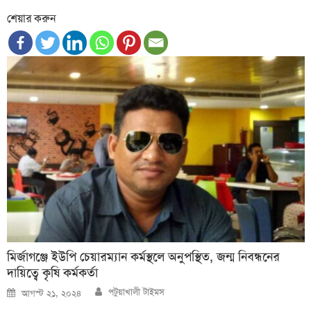
শেয়ার করুন
মির্জাগঞ্জে ইউপি চেয়ারম্যান কর্মস্থলে অনুপস্থিত, জন্ম নিবন্ধনের
দায়িত্বে কৃষি কর্মকর্তা
Author
Posted
পটুয়াখালী টাইমস
আগস্ট ২১, ২০২৪
on