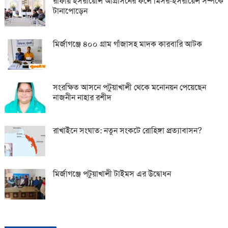
রাফায় ইসরায়েলি আগ্রাসনের ফলে মিসর-ইসরায়েল সম্পর্কে
টানাপোড়েন
মির্জাগঞ্জে ৪০০ গ্রাম গাঁজাসহ মাদক কারবারি আটক
সংরক্ষিত আসনে পটুয়াখালী থেকে মনোনয়ন পেয়েছেন
নাজনীন নাহার রশীদ
রাখাইনে সংঘাত: নতুন সংকটে রোহিঙ্গা প্রত্যাবাসন?
মির্জাগঞ্জে পটুয়াখালী টাইমস এর উদ্বোধন