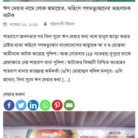
ঋণ দেয়ার নামে লোক জমায়েত, অহিংস গণঅভ্যুত্থানের আহবায়ক
আটক
Author
Posted
পটুয়াখালী টাইমস
নভেম্বর ২৬, ২০২৪
on
শাহবাগে জনসভার পর বিনা সুদে ঋণ দেয়ার কথা বলে মানুষ জড়ো করার
চেষ্টায় থাকা অহিংস গণঅভ্যুত্থান বাংলাদেশের আহ্বায়ক আ ব ম মোস্তফা
আমীনকে আটক করেছে পুলিশ। আজ সোমবার (২৫ নভেম্বর) দুপুরে তাকে
হেফাজতে নেয় শাহবাগ থানা পুলিশ। আটকের বিষয়টি নিশ্চিত করেছেন
শাহবাগ থানার ভারপ্রাপ্ত কর্মকর্তা (ওসি) মোহাম্মদ খলিল মনসুর। ওসি
জানান, বিনা সুদে ঋণ দেয়ার কথা […]
শেয়ার করুন