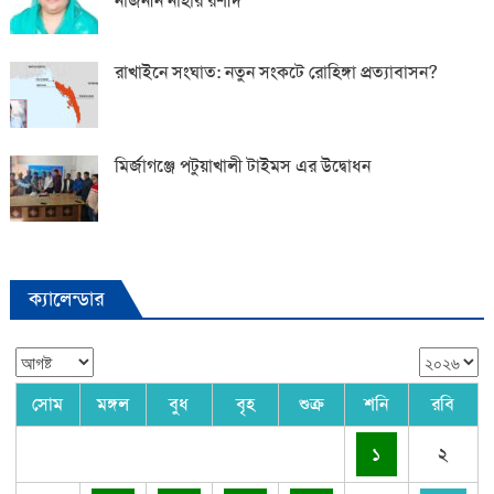
নাজনীন নাহার রশীদ
রাখাইনে সংঘাত: নতুন সংকটে রোহিঙ্গা প্রত্যাবাসন?
মির্জাগঞ্জে পটুয়াখালী টাইমস এর উদ্বোধন
ক্যালেন্ডার
সোম
মঙ্গল
বুধ
বৃহ
শুক্র
শনি
রবি
১
২