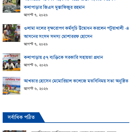
কলাপাড়ার জিএস মুস্তাফিজুর রহমান
আগস্ট ৭, ২০২৬
ওলামা দলের বৃক্ষরোপণ কর্মসূচি উদ্বোধন করলেন পটুয়াখালী -৪
আসনের সংসদ সদস্য মোশাররফ হোসেন
আগস্ট ৭, ২০২৬
কলাপাড়ায় ​৫৭ ব্যক্তিকে সরকারি সহায়তা প্রধান
আগস্ট ৬, ২০২৬
আখতার হোসেন মেমোরিয়াল কলেজে মতবিনিময় সভা অনুষ্ঠিত
আগস্ট ৬, ২০২৬
সর্বাধিক পঠিত