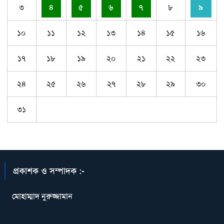
৩
৪
৫
৬
৭
৮
৯
১০
১১
১২
১৩
১৪
১৫
১৬
১৭
১৮
১৯
২০
২১
২২
২৩
২৪
২৫
২৬
২৭
২৮
২৯
৩০
৩১
প্রকাশক ও সম্পাদক :-
মোহাম্মাদ নুরুজ্জামান