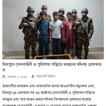
মিরপুরে সেনাবাহিনী ও পুলিশের গাড়িতে আগুনের ঘটনায় গ্রেফতার
৩
Author
Posted
পটুয়াখালী টাইমস
নভেম্বর ২, ২০২৪
on
রাজধানীর কাফরুল এবং ভাষানটেক থানার আওতাধীন কচুক্ষেত এবং
মিরপুর ১৪ এলাকায় গত ৩১ অক্টোবর সেনাবাহিনী ও পুলিশের গাড়িতে
ভাঙচুর এবং পরে আগুন দেয়ার ঘটনায় তিনজনকে গ্রেফতার করেছে
বাংলাদেশ সেনাবাহিনী। শুক্রবার (১ নভেম্বর) তাদের ভাষানটেক এলাকা