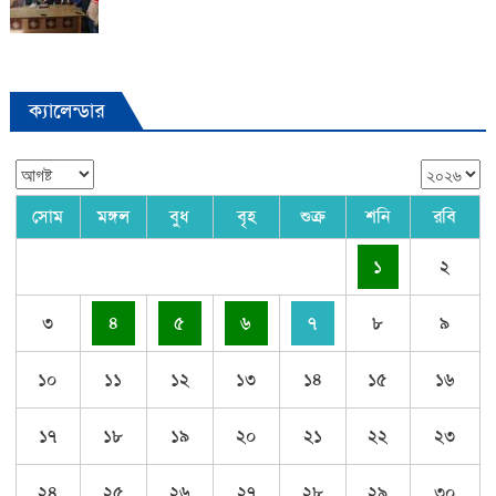
ক্যালেন্ডার
সোম
মঙ্গল
বুধ
বৃহ
শুক্র
শনি
রবি
১
২
৩
৪
৫
৬
৭
৮
৯
১০
১১
১২
১৩
১৪
১৫
১৬
১৭
১৮
১৯
২০
২১
২২
২৩
২৪
২৫
২৬
২৭
২৮
২৯
৩০