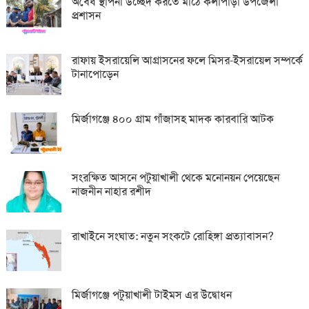
অবৈধ স্থাপনা উচ্ছেদ করতে মাঠে কলাপাড়া উপজেলা
প্রশাসন
রাফায় ইসরায়েলি আগ্রাসনের ফলে মিসর-ইসরায়েল সম্পর্কে
টানাপোড়েন
মির্জাগঞ্জে ৪০০ গ্রাম গাঁজাসহ মাদক কারবারি আটক
সংরক্ষিত আসনে পটুয়াখালী থেকে মনোনয়ন পেয়েছেন
নাজনীন নাহার রশীদ
রাখাইনে সংঘাত: নতুন সংকটে রোহিঙ্গা প্রত্যাবাসন?
মির্জাগঞ্জে পটুয়াখালী টাইমস এর উদ্বোধন