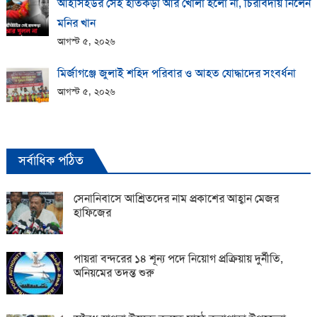
আইসিইউর সেই হাতকড়া আর খোলা হলো না, চিরবিদায় নিলেন
মনির খান
আগস্ট ৫, ২০২৬
মির্জাগঞ্জে জুলাই শহিদ পরিবার ও আহত যোদ্ধাদের সংবর্ধনা
আগস্ট ৫, ২০২৬
সর্বাধিক পঠিত
সেনানিবাসে আশ্রিতদের নাম প্রকাশের আহ্বান মেজর
হাফিজের
পায়রা বন্দরের ১৪ শূন্য পদে নিয়োগ প্রক্রিয়ায় দুর্নীতি,
অনিয়মের তদন্ত শুরু