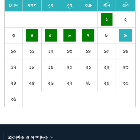
সোম
মঙ্গল
বুধ
বৃহ
শুক্র
শনি
রবি
১
২
৩
৪
৫
৬
৭
৮
৯
১০
১১
১২
১৩
১৪
১৫
১৬
১৭
১৮
১৯
২০
২১
২২
২৩
২৪
২৫
২৬
২৭
২৮
২৯
৩০
৩১
প্রকাশক ও সম্পাদক :-