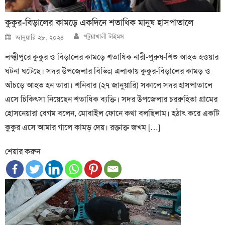
কুকুর-বিড়ালের কামড়ে একদিনে শতাধিক মানুষ হাসপাতালে
Author
Posted
পটুয়াখালী টাইমস
জানুয়ারি ২৮, ২০২৪
on
লক্ষ্মীপুরে কুকুর ও বিড়ালের কামড়ে শতাধিক নারী-পুরুষ-শিশু আহত হওয়ার
ঘটনা ঘটেছে। সদর উপজেলার বিভিন্ন এলাকায় কুকুর-বিড়ালের কামড় ও
আঁচড়ে আহত হন তারা। শনিবার (২৭ জানুয়ারি) সকালে সদর হাসপাতালে
এসে চিকিৎসা নিয়েছেন শতাধিক ব্যক্তি। সদর উপজেলার চররুহিতা গ্রামের
হোসনেয়ারা বেগম বলেন, মোবাইল ফোনে কথা বলছিলাম। হঠাৎ করে একটি
কুকুর এসে আমার গালে কামড় দেয়। রক্তাক্ত জখম […]
শেয়ার করুন