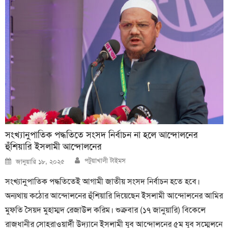
সংখ্যানুপাতিক পদ্ধতিতে সংসদ নির্বাচন না হলে আন্দোলনের
হুঁশিয়ারি ইসলামী আন্দোলনের
Author
Posted
পটুয়াখালী টাইমস
জানুয়ারি ১৮, ২০২৫
on
সংখ্যানুপাতিক পদ্ধতিতেই আগামী জাতীয় সংসদ নির্বাচন হতে হবে।
অন্যথায় কঠোর আন্দোলনের হুঁশিয়ারি দিয়েছেন ইসলামী আন্দোলনের আমির
মুফতি সৈয়দ মুহাম্মদ রেজাউল করিম। শুক্রবার (১৭ জানুয়ারি) বিকেলে
রাজধানীর সোহরাওয়ার্দী উদ্যানে ইসলামী যুব আন্দোলনের ৫ম যুব সম্মেলনে