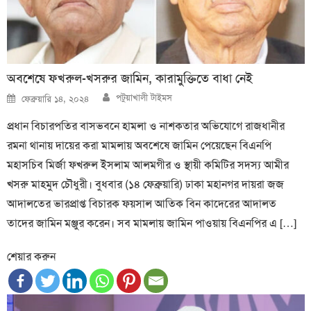
অবশেষে ফখরুল-খসরুর জামিন, কারামুক্তিতে বাধা নেই
Author
Posted
পটুয়াখালী টাইমস
ফেব্রুয়ারি ১৪, ২০২৪
on
প্রধান বিচারপতির বাসভবনে হামলা ও নাশকতার অভিযোগে রাজধানীর
রমনা থানায় দায়ের করা মামলায় অবশেষে জামিন পেয়েছেন বিএনপি
মহাসচিব মির্জা ফখরুল ইসলাম আলমগীর ও স্থায়ী কমিটির সদস্য আমীর
খসরু মাহমুদ চৌধুরী। বুধবার (১৪ ফেব্রুয়ারি) ঢাকা মহানগর দায়রা জজ
আদালতের ভারপ্রাপ্ত বিচারক ফয়সাল আতিক বিন কাদেরের আদালত
তাদের জামিন মঞ্জুর করেন। সব মামলায় জামিন পাওয়ায় বিএনপির এ […]
শেয়ার করুন