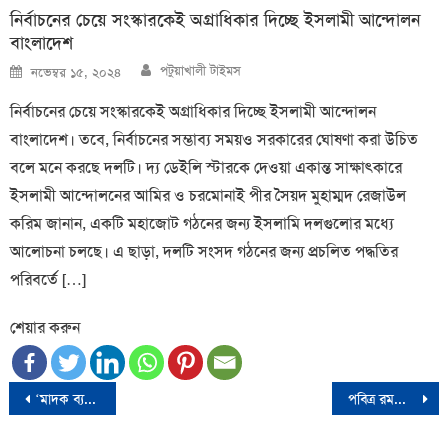
নির্বাচনের চেয়ে সংস্কারকেই অগ্রাধিকার দিচ্ছে ইসলামী আন্দোলন
বাংলাদেশ
Author
Posted
পটুয়াখালী টাইমস
নভেম্বর ১৫, ২০২৪
on
নির্বাচনের চেয়ে সংস্কারকেই অগ্রাধিকার দিচ্ছে ইসলামী আন্দোলন
বাংলাদেশ। তবে, নির্বাচনের সম্ভাব্য সময়ও সরকারের ঘোষণা করা উচিত
বলে মনে করছে দলটি। দ্য ডেইলি স্টারকে দেওয়া একান্ত সাক্ষাৎকারে
ইসলামী আন্দোলনের আমির ও চরমোনাই পীর সৈয়দ মুহাম্মদ রেজাউল
করিম জানান, একটি মহাজোট গঠনের জন্য ইসলামি দলগুলোর মধ্যে
আলোচনা চলছে। এ ছাড়া, দলটি সংসদ গঠনের জন্য প্রচলিত পদ্ধতির
পরিবর্তে […]
শেয়ার করুন
Post
‘মাদক ব্যবসায়ী’র ছুরিকাঘাতে আহত পুলিশ
পবিত্র রমজান মাস উপলক্ষ্যে ১০ হাজার পণ্যের দাম কমেছে আরব আমিরাতে
navigation