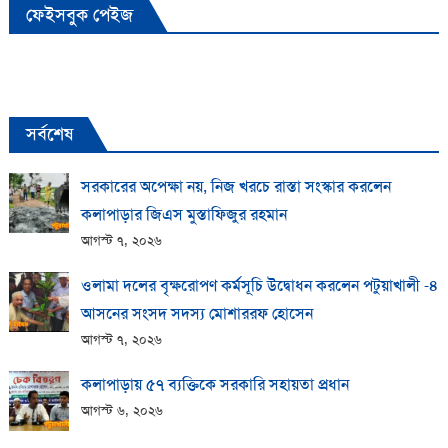
ফেইসবুক পেইজ
সর্বশেষ
সরকারের অপেক্ষা নয়, নিজ খরচে রাস্তা সংস্কার করলেন
কলাপাড়ার জিএস মুস্তাফিজুর রহমান
আগস্ট ৭, ২০২৬
ওলামা দলের বৃক্ষরোপণ কর্মসূচি উদ্বোধন করলেন পটুয়াখালী -৪
আসনের সংসদ সদস্য মোশাররফ হোসেন
আগস্ট ৭, ২০২৬
কলাপাড়ায় ​৫৭ ব্যক্তিকে সরকারি সহায়তা প্রধান
আগস্ট ৬, ২০২৬