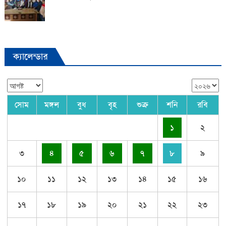
ক্যালেন্ডার
সোম
মঙ্গল
বুধ
বৃহ
শুক্র
শনি
রবি
১
২
৩
৪
৫
৬
৭
৮
৯
১০
১১
১২
১৩
১৪
১৫
১৬
১৭
১৮
১৯
২০
২১
২২
২৩