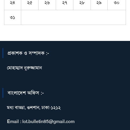
২৪
২৫
২৬
২৭
২৮
২৯
৩০
৩১
প্রকাশক ও সম্পাদক :-
মোহাম্মাদ নুরুজ্জামান
বাংলাদেশ অফিস :-
মধ্য বাড্ডা, গুলশান, ঢাকা-১২১২
Email : lot.bulletin85@gmail.com