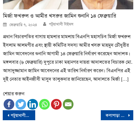
মির্জা ফখরুল ও আমীর খসরুর জামিন শুনানি ১৪ ফেব্রুয়ারি
Author
Posted
পটুয়াখালী টাইমস
ফেব্রুয়ারি ৭, ২০২৪
on
প্রধান বিচারপতির বাসায় হামলার মামলায় বিএনপি মহাসচিব মির্জা ফখরুল
ইসলাম আলমগীর এবং স্থায়ী কমিটির সদস্য আমীর খসরু মাহমুদ চৌধুরীর
জামিন আবেদনের শুনানি আগামী ১৪ ফেব্রুয়ারি নির্ধারণ করেছেন আদালত।
মঙ্গলবার (৬ ফেব্রুয়ারি) দুপুরে ঢাকা মহানগর দায়রা আদালতের বিচারক মো.
আসাদুজ্জামান জামিন আবেদনের এই তারিখ নির্ধারণ করেন। বিএনপির এই
দুই নেতার আইনজীবী মাসুদ তালুকদার জানিয়েছেন, আদালতে মির্জা […]
শেয়ার করুন
Post
পটুয়াখালীতে সাবেক স্বরাষ্ট্রমন্ত্রীর নির্বাচনী প্রচারণায় হামলায় মামলা; আ’লীগ সভাপতিসহ তিনজন কারাগারে
কলাপাড়া আইনজীবী সমিতির সভাপতি খন্দকার নাসির, সাধারণ সম্পাদক আবুল হোসেন
navigation