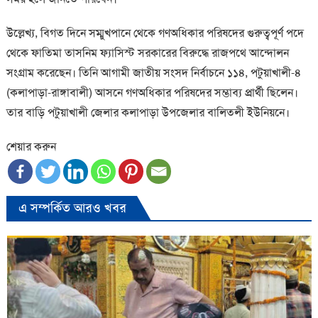
উল্লেখ্য, বিগত দিনে সম্মুখপানে থেকে গণঅধিকার পরিষদের গুরুত্বপূর্ণ পদে
থেকে ফাতিমা তাসনিম ফ্যাসিস্ট সরকারের বিরুদ্ধে রাজপথে আন্দোলন
সংগ্রাম করেছেন। তিনি আগামী জাতীয় সংসদ নির্বাচনে ১১৪, পটুয়াখালী-৪
(কলাপাড়া-রাঙ্গাবালী) আসনে গণঅধিকার পরিষদের সম্ভাব্য প্রার্থী ছিলেন।
তার বাড়ি পটুয়াখালী জেলার কলাপাড়া উপজেলার বালিতলী ইউনিয়নে।
শেয়ার করুন
এ সম্পর্কিত আরও খবর