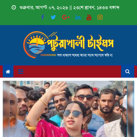
Skip
শুক্রবার, আগস্ট ০৭, ২০২৬ || ২৩শে শ্রাবণ, ১৪৩৩ বঙ্গাব্দ
to
content