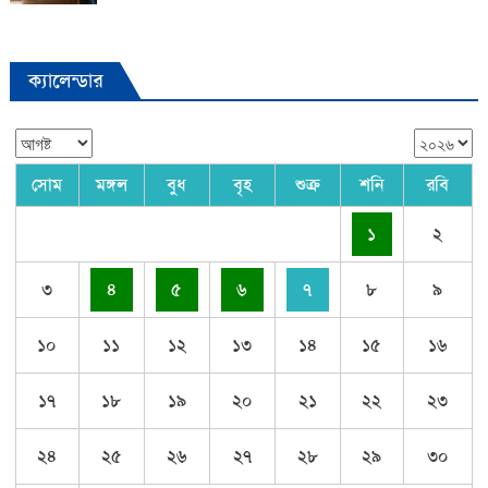
ক্যালেন্ডার
সোম
মঙ্গল
বুধ
বৃহ
শুক্র
শনি
রবি
১
২
৩
৪
৫
৬
৭
৮
৯
১০
১১
১২
১৩
১৪
১৫
১৬
১৭
১৮
১৯
২০
২১
২২
২৩
২৪
২৫
২৬
২৭
২৮
২৯
৩০