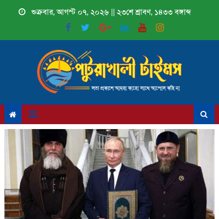
Skip
শুক্রবার, আগস্ট ০৭, ২০২৬ || ২৩শে শ্রাবণ, ১৪৩৩ বঙ্গাব্দ
to
content