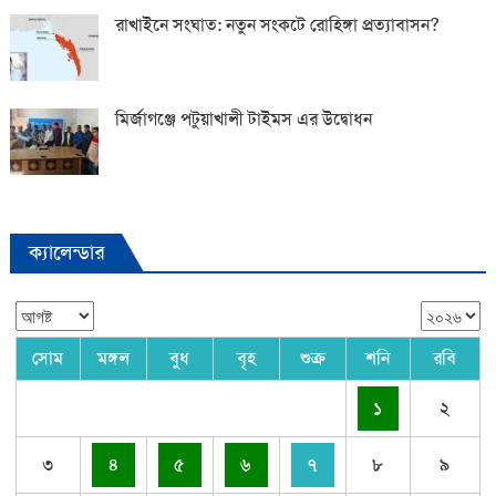
রাখাইনে সংঘাত: নতুন সংকটে রোহিঙ্গা প্রত্যাবাসন?
মির্জাগঞ্জে পটুয়াখালী টাইমস এর উদ্বোধন
ক্যালেন্ডার
সোম
মঙ্গল
বুধ
বৃহ
শুক্র
শনি
রবি
১
২
৩
৪
৫
৬
৭
৮
৯