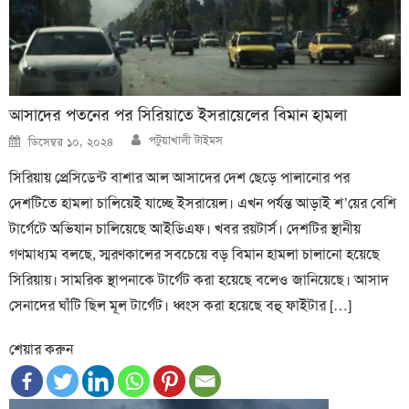
আসাদের পতনের পর সিরিয়াতে ইসরায়েলের বিমান হামলা
Author
Posted
পটুয়াখালী টাইমস
ডিসেম্বর ১০, ২০২৪
on
সিরিয়ায় প্রেসিডেন্ট বাশার আল আসাদের দেশ ছেড়ে পালানোর পর
দেশটিতে হামলা চালিয়েই যাচ্ছে ইসরায়েল। এখন পর্যন্ত আড়াই শ’য়ের বেশি
টার্গেটে অভিযান চালিয়েছে আইডিএফ। খবর রয়টার্স। দেশটির স্থানীয়
গণমাধ্যম বলছে, স্মরণকালের সবচেয়ে বড় বিমান হামলা চালানো হয়েছে
সিরিয়ায়। সামরিক স্থাপনাকে টার্গেট করা হয়েছে বলেও জানিয়েছে। আসাদ
সেনাদের ঘাঁটি ছিল মূল টার্গেট। ধ্বংস করা হয়েছে বহু ফাইটার […]
শেয়ার করুন