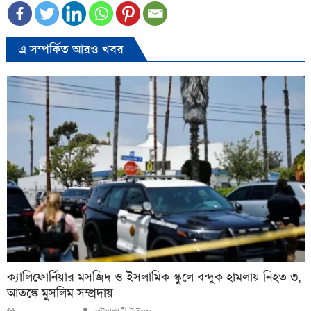
এ সম্পর্কিত আরও খবর
ক্যালিফোর্নিয়ার মসজিদ ও ইসলামিক স্কুলে বন্দুক হামলায় নিহত ৩,
আতঙ্কে মুসলিম সম্প্রদায়
Author
Posted