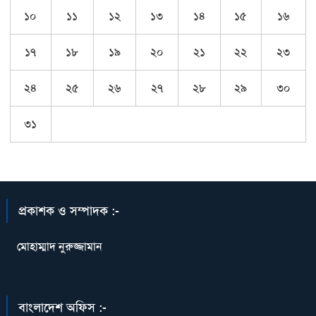
১০
১১
১২
১৩
১৪
১৫
১৬
১৭
১৮
১৯
২০
২১
২২
২৩
২৪
২৫
২৬
২৭
২৮
২৯
৩০
৩১
প্রকাশক ও সম্পাদক :-
মোহাম্মাদ নুরুজ্জামান
বাংলাদেশ অফিস :-