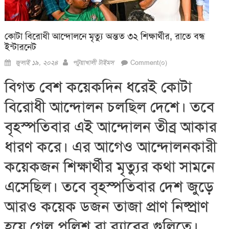
কোটা বিরোধী আন্দোলনে মৃত্যু অন্তত ৩২ শিক্ষার্থীর, রাতে বন্ধ
ইন্টারনেট
Posted
Author
জুলাই ১৯, ২০২৪
পটুয়াখালী টাইমস
Comment(০)
on
বিগত বেশ কয়েকদিন ধরেই কোটা
বিরোধী আন্দোলন চলছিল দেশে। তবে
বৃহস্পতিবার এই আন্দোলন তীব্র আকার
ধারণ করে। এর আগেও আন্দোলনকারী
কয়েকজন শিক্ষার্থীর মৃত্যুর কথা সামনে
এসেছিল। তবে বৃহস্পতিবার দেশ জুড়ে
আরও কয়েক ডজন তাজা প্রাণ নিষ্প্রাণ
হয়ে গেল পুলিশ বা ব়্যাবের গুলিতে।