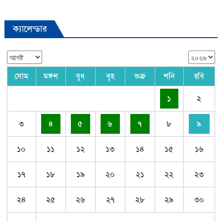
ক্যালেন্ডার
সোম
মঙ্গল
বুধ
বৃহ
শুক্র
শনি
রবি
১
২
৩
৪
৫
৬
৭
৮
৯
১০
১১
১২
১৩
১৪
১৫
১৬
১৭
১৮
১৯
২০
২১
২২
২৩
২৪
২৫
২৬
২৭
২৮
২৯
৩০