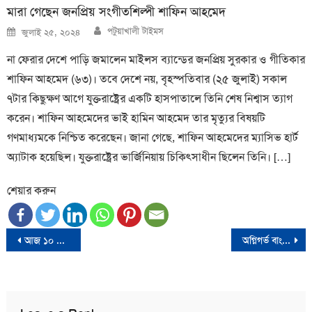
মারা গেছেন জনপ্রিয় সংগীতশিল্পী শাফিন আহমেদ
Author
Posted
পটুয়াখালী টাইমস
জুলাই ২৫, ২০২৪
on
না ফেরার দেশে পাড়ি জমালেন মাইলস ব্যান্ডের জনপ্রিয় সুরকার ও গীতিকার
শাফিন আহমেদ (৬৩)। তবে দেশে নয়, বৃহস্পতিবার (২৫ জুলাই) সকাল
৭টার কিছুক্ষণ আগে যুক্তরাষ্ট্রের একটি হাসপাতালে তিনি শেষ নিশ্বাস ত্যাগ
করেন। শাফিন আহমেদের ভাই হামিন আহমেদ তার মৃত্যুর বিষয়টি
গণমাধ্যমকে নিশ্চিত করেছেন। জানা গেছে, শাফিন আহমেদের ম্যাসিভ হার্ট
অ্যাটাক হয়েছিল। যুক্তরাষ্ট্রের ভার্জিনিয়ায় চিকিৎসাধীন ছিলেন তিনি। […]
শেয়ার করুন
Post
আজ ১০ মহররম, পবিত্র আশুরা
অগ্নিগর্ভ বাংলাদেশে ‘দেখা মাত্রই গুলি’র নির্দেশ, লাফিয়ে লাফিয়ে বেড়েছে মৃতের সংখ্যা
navigation