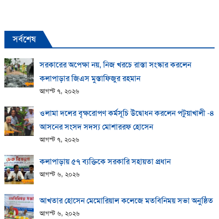
সর্বশেষ
সরকারের অপেক্ষা নয়, নিজ খরচে রাস্তা সংস্কার করলেন
কলাপাড়ার জিএস মুস্তাফিজুর রহমান
আগস্ট ৭, ২০২৬
ওলামা দলের বৃক্ষরোপণ কর্মসূচি উদ্বোধন করলেন পটুয়াখালী -৪
আসনের সংসদ সদস্য মোশাররফ হোসেন
আগস্ট ৭, ২০২৬
কলাপাড়ায় ​৫৭ ব্যক্তিকে সরকারি সহায়তা প্রধান
আগস্ট ৬, ২০২৬
আখতার হোসেন মেমোরিয়াল কলেজে মতবিনিময় সভা অনুষ্ঠিত
আগস্ট ৬, ২০২৬