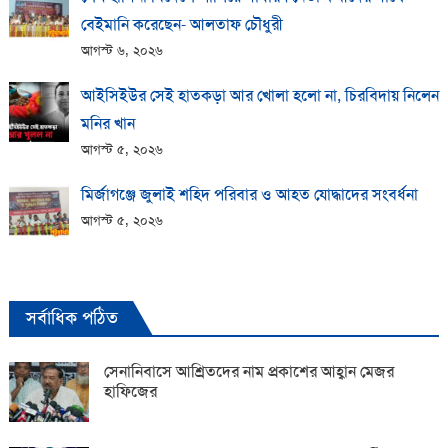
বেইমানি করেছেন- আলতাফ চৌধুরী
আগস্ট ৬, ২০২৬
আইসিইউর সেই হাতকড়া আর খোলা হলো না, চিরবিদায় নিলেন
মনির খান
আগস্ট ৫, ২০২৬
মির্জাগঞ্জে জুলাই শহিদ পরিবার ও আহত যোদ্ধাদের সংবর্ধনা
আগস্ট ৫, ২০২৬
সর্বাধিক পঠিত
সেনানিবাসে আশ্রিতদের নাম প্রকাশের আহ্বান মেজর
হাফিজের