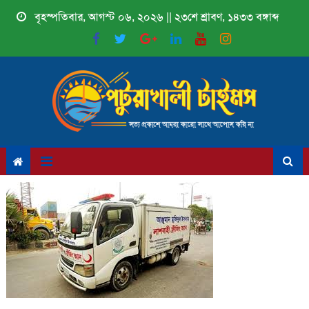
Skip
বৃহস্পতিবার, আগস্ট ০৬, ২০২৬ || ২৩শে শ্রাবণ, ১৪৩৩ বঙ্গাব্দ
to
content