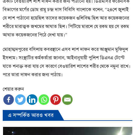
একটি বেওয়ারিশ লাশ দাফন করার জন্য পাঠানো হয়। ডিএমসির ফরেনসিক
বিভাগের মর্গের ডোম রামু চন্দ্র দাস বিবিসি বাংলাকে বলেন, “২৪শে জুলাই
যে লাশ পাঠানো হয়েছিল তাদের কয়েকজন গুলিবিদ্ধ ছিল আর কয়েকজনের
শরীরে মারাত্মক জখমের আঘাত ছিল। পিটিয়ে মারলে যে রকম হয় সে রকম
আঘাত কয়েকজনের পিঠে দেখা যায়।”
মোহাম্মদপুরের বসিলায় কবরস্থানে এসব লাশ দাফন করে আঞ্জুমান মুফিদুল
ইসলাম। সংস্থাটির কর্মকর্তারা জানান, আইনানুযায়ী পুলিশ ডিএনএ টেস্টে
যাতে শনাক্ত করা যায় সে কারণে বেওয়ারিশ লাশের শরীর থেকে নমুনা রাখে।
পরে তারা দাফন করার জন্য পাঠায়।
শেয়ার করুন
এ সম্পর্কিত আরও খবর