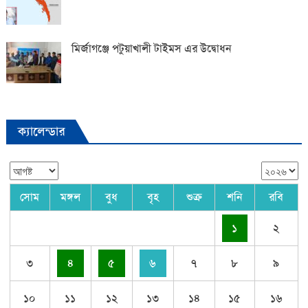
মির্জাগঞ্জে পটুয়াখালী টাইমস এর উদ্বোধন
ক্যালেন্ডার
সোম
মঙ্গল
বুধ
বৃহ
শুক্র
শনি
রবি
১
২
৩
৪
৫
৬
৭
৮
৯
১০
১১
১২
১৩
১৪
১৫
১৬