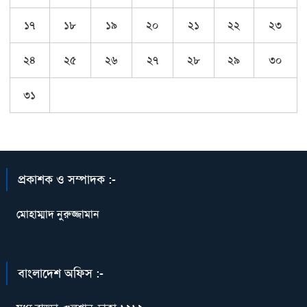
১৭
১৮
১৯
২০
২১
২২
২৩
২৪
২৫
২৬
২৭
২৮
২৯
৩০
৩১
প্রকাশক ও সম্পাদক :-
মোহাম্মাদ নুরুজ্জামান
বাংলাদেশ অফিস :-