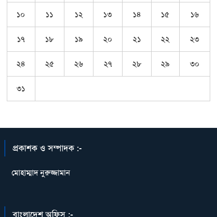
১০
১১
১২
১৩
১৪
১৫
১৬
১৭
১৮
১৯
২০
২১
২২
২৩
২৪
২৫
২৬
২৭
২৮
২৯
৩০
৩১
প্রকাশক ও সম্পাদক :-
মোহাম্মাদ নুরুজ্জামান
বাংলাদেশ অফিস :-