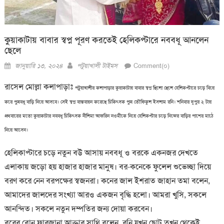
কুয়াকাটায় বাবার স্বপ্ন পূরণ করতেই হেলিকপ্টারে নববধূ আনলেন
ছেলে
Posted
Author
জানুয়ারি ১৩, ২০২৪
পটুয়াখালী টাইমস
Comment(০)
on
রাসেল মোল্লা কলাপাড়াঃ
পটুয়াখালীর কলাপাড়ার কুয়াকাটায় বাবার স্বপ্ন ছিলো ছেলে হেলিকপ্টারে চড়ে বিয়ে
করে পুত্রবধূ বাড়ি নিয়ে আসবে। সেই স্বপ্ন বাস্তবায়ন করেছে চিকিৎসক পুত্র তৌফিকুল ইসলাম রনি। শনিবার দুপুর ২ টায়
প্রথবারের মতো কুয়াকাটার নববধূ চিকিৎসক নীলিমা আফরিন নওমীকে নিয়ে হেলিকপ্টার চড়ে নিজের বাড়ির পাশের মাঠে
নিয়ে আসেন।
হেলিকাপ্টারে চড়ে নতুন বউ আসায় নববধূ ও বরকে একনজর দেখতে
এলাকায় জড়ো হয় হাজার হাজার মানুষ। বর-কনেকে ফুলেল শুভেচ্ছা দিয়ে
বরণ করে নেন বরপক্ষের স্বজনরা। কনের জাল ইশরাত জাহান তমা বলেন,
আমাদের জালদের সংখ্যা আরও একজন বৃদ্ধি হলো। আমরা খুসি, সকলে
আনন্দিত। সকলে নতুন দম্পতির জন্য দোয়া করবেন।
বরের বোন ফারজানা আক্তার সাথি বলেন, রনি যখন ছোট তখন থেকেই