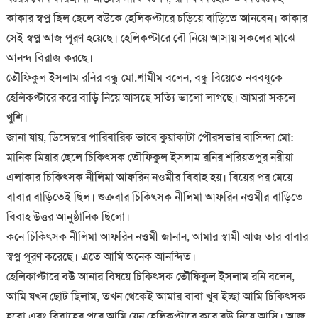
কাকার স্বপ্ন ছিল ছেলে বউকে হেলিকপ্টারে চড়িয়ে বাড়িতে আনবেন। কাকার
সেই স্বপ্ন আজ পূরণ হয়েছে। হেলিকপ্টারে বৌ নিয়ে আসায় সকলের মাঝে
আনন্দ বিরাজ করছে।
তৌফিকুল ইসলাম রনির বন্ধু মো.শামীম বলেন, বন্ধু বিয়েতে নববধূকে
হেলিকপ্টারে করে বাড়ি নিয়ে আসছে সত্যি ভালো লাগছে। আমরা সকলে
খুশি।
জানা যায়, ডিসেম্বরে পারিবারিক ভাবে কুয়াকাটা পৌরসভার বাসিন্দা মো:
মানিক মিয়ার ছেলে চিকিৎসক তৌফিকুল ইসলাম রনির শরিয়তপুর নরীয়া
এলাকার চিকিৎসক নীলিমা আফরিন নওমীর বিবাহ হয়। বিয়ের পর মেয়ে
বাবার বাড়িতেই ছিল। শুক্রবার চিকিৎসক নীলিমা আফরিন নওমীর বাড়িতে
বিবাহ উত্তর আনুষ্ঠানিক ছিলো।
কনে চিকিৎসক নীলিমা আফরিন নওমী জানান, আমার স্বামী আজ তার বাবার
স্বপ্ন পূরণ করেছে। এতে আমি অনেক আনন্দিত।
হেলিকাপ্টারে বউ আনার বিষয়ে চিকিৎসক তৌফিকুল ইসলাম রনি বলেন,
আমি যখন ছোট ছিলাম, তখন থেকেই আমার বাবা খুব ইচ্ছা আমি চিকিৎসক
হবো এবং বিবাহের পরে আমি যেন হেলিকপ্টারে করে বউ নিয়ে আসি। আজ