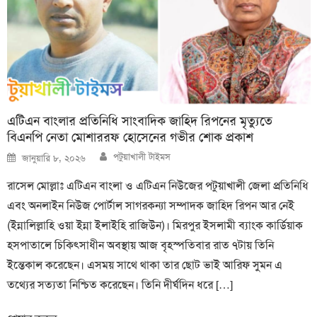
এটিএন বাংলার প্রতিনিধি সাংবাদিক জাহিদ রিপনের মৃত্যুতে
বিএনপি নেতা মোশাররফ হোসেনের গভীর শোক প্রকাশ
Author
Posted
পটুয়াখালী টাইমস
জানুয়ারি ৮, ২০২৬
on
রাসেল মোল্লাঃ এটিএন বাংলা ও এটিএন নিউজের পটুয়াখালী জেলা প্রতিনিধি
এবং অনলাইন নিউজ পোর্টাল সাগরকন্যা সম্পাদক জাহিদ রিপন আর নেই
(ইন্নালিল্লাহি ওয়া ইন্না ইলাইহি রাজিউন)। মিরপুর ইসলামী ব্যাংক কার্ডিয়াক
হসপাতালে চিকিৎসাধীন অবস্থায় আজ বৃহস্পতিবার রাত ৭টায় তিনি
ইন্তেকাল করেছেন। এসময় সাথে থাকা তার ছোট ভাই আরিফ সুমন এ
তথ্যের সত্যতা নিশ্চিত করেছেন। তিনি দীর্ঘদিন ধরে […]