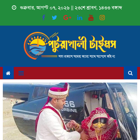
Skip
শুক্রবার, আগস্ট ০৭, ২০২৬ || ২৩শে শ্রাবণ, ১৪৩৩ বঙ্গাব্দ
to
content