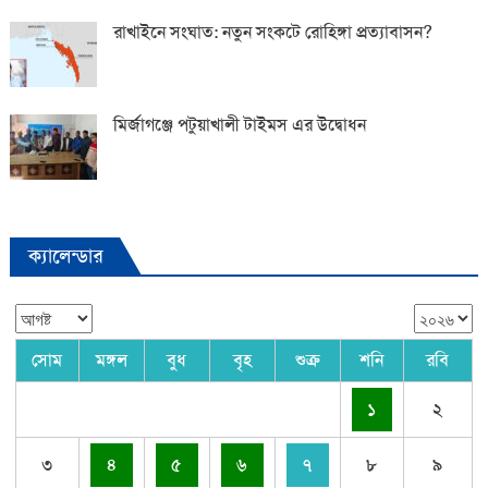
রাখাইনে সংঘাত: নতুন সংকটে রোহিঙ্গা প্রত্যাবাসন?
মির্জাগঞ্জে পটুয়াখালী টাইমস এর উদ্বোধন
ক্যালেন্ডার
সোম
মঙ্গল
বুধ
বৃহ
শুক্র
শনি
রবি
১
২
৩
৪
৫
৬
৭
৮
৯