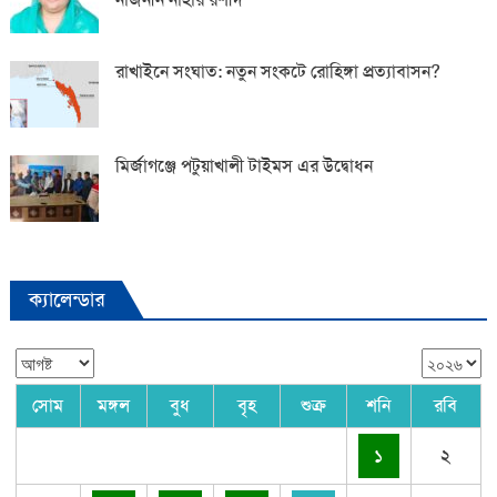
রাখাইনে সংঘাত: নতুন সংকটে রোহিঙ্গা প্রত্যাবাসন?
মির্জাগঞ্জে পটুয়াখালী টাইমস এর উদ্বোধন
ক্যালেন্ডার
সোম
মঙ্গল
বুধ
বৃহ
শুক্র
শনি
রবি
১
২