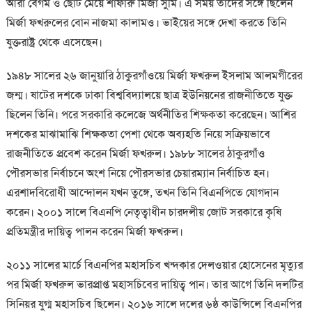
আরা বেগম ও ছোট মেয়ে শাফারু মির্জা সুমি। এ সময় তাদের সঙ্গে ছিলেন
মির্জা ফখরুলের বোন নাজমা কালামও। ভাইয়ের সঙ্গে দেখা করতে তিনি
যুক্তরাষ্ট্র থেকে এসেছেন।
১৯৪৮ সালের ২৬ জানুয়ারি ঠাকুরগাঁওয়ে মির্জা ফখরুল ইসলাম আলমগীরের
জন্ম। ষাটের দশকে ঢাকা বিশ্ববিদ্যালয়ে ছাত্র ইউনিয়নের রাজনীতিতে যুক্ত
ছিলেন তিনি। পরে সরকারি কলেজে অর্থনীতির শিক্ষকতা করেছেন। আশির
দশকের মাঝামাঝি শিক্ষকতা পেশা থেকে অব্যহতি নিয়ে সক্রিয়ভাবে
রাজনীতিতে প্রবেশ করেন মির্জা ফখরুল। ১৯৮৮ সালের ঠাকুরগাঁও
পৌরসভার নির্বাচনে অংশ নিয়ে পৌরসভার চেয়ারম্যান নির্বাচিত হন।
এরশাদবিরোধী আন্দোলন যখন তুঙ্গে, তখন তিনি বিএনপিতে যোগদান
করেন। ২০০১ সালে বিএনপি নেতৃত্বাধীন চারদলীয় জোট সরকারে কৃষি
প্রতিমন্ত্রীর দায়িত্ব পালন করেন মির্জা ফখরুল।
২০১১ সালের মার্চে বিএনপির মহাসচিব খন্দকার দেলওয়ার হোসেনের মৃত্যুর
পর মির্জা ফখরুল ভারপ্রাপ্ত মহাসচিবের দায়িত্ব পান। তার আগে তিনি দলটির
সিনিয়র যুগ্ম মহাসচিব ছিলেন। ২০১৬ সালে দলের ৬ষ্ঠ কাউন্সিলে বিএনপির