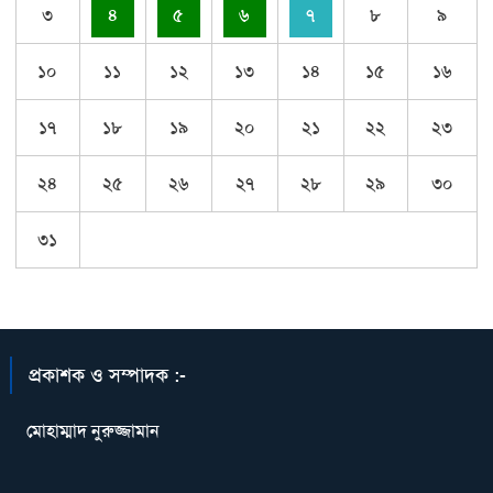
৩
৪
৫
৬
৭
৮
৯
১০
১১
১২
১৩
১৪
১৫
১৬
১৭
১৮
১৯
২০
২১
২২
২৩
২৪
২৫
২৬
২৭
২৮
২৯
৩০
৩১
প্রকাশক ও সম্পাদক :-
মোহাম্মাদ নুরুজ্জামান