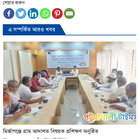
শেয়ার করুন
এ সম্পর্কিত আরও খবর
মির্জাগঞ্জে গ্রাম আদালত বিষয়ক প্রশিক্ষণ অনুষ্ঠিত
Author
Posted