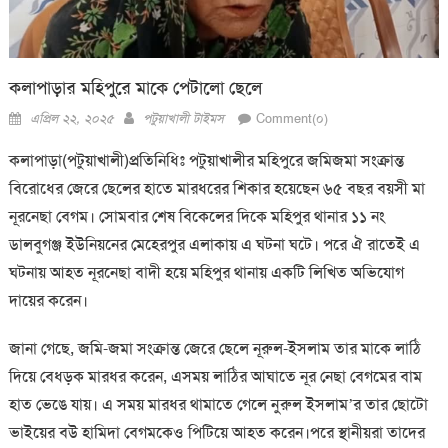
কলাপাড়ার মহিপুরে মাকে পেটালো ছেলে
Posted
Author
এপ্রিল ২২, ২০২৫
পটুয়াখালী টাইমস
Comment(০)
on
কলাপাড়া(পটুয়াখালী)প্রতিনিধিঃ পটুয়াখালীর মহিপুরে জমিজমা সংক্রান্ত
বিরোধের জেরে ছেলের হাতে মারধরের শিকার হয়েছেন ৬৫ বছর বয়সী মা
নূরনেছা বেগম। সোমবার শেষ বিকেলের দিকে মহিপুর থানার ১১ নং
ডালবুগঞ্জ ইউনিয়নের মেহেরপুর এলাকায় এ ঘটনা ঘটে। পরে ঐ রাতেই এ
ঘটনায় আহত নূরনেছা বাদী হয়ে মহিপুর থানায় একটি লিখিত অভিযোগ
দায়ের করেন।
জানা গেছে, জমি-জমা সংক্রান্ত জেরে ছেলে নূরুল-ইসলাম তার মাকে লাঠি
দিয়ে বেধড়ক মারধর করেন, এসময় লাঠির আঘাতে নূর নেছা বেগমের বাম
হাত ভেঙে যায়। এ সময় মারধর থামাতে গেলে নুরুল ইসলাম’র তার ছোটো
ভাইয়ের বউ হামিদা বেগমকেও পিটিয়ে আহত করেন।পরে স্থানীয়রা তাদের