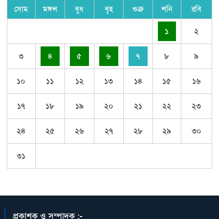
সোম
মঙ্গল
বুধ
বৃহ
শুক্র
শনি
রবি
১
২
৩
৪
৫
৬
৭
৮
৯
১০
১১
১২
১৩
১৪
১৫
১৬
১৭
১৮
১৯
২০
২১
২২
২৩
২৪
২৫
২৬
২৭
২৮
২৯
৩০
৩১
প্রকাশক ও সম্পাদক :-