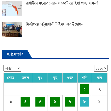
রাখাইনে সংঘাত: নতুন সংকটে রোহিঙ্গা প্রত্যাবাসন?
মির্জাগঞ্জে পটুয়াখালী টাইমস এর উদ্বোধন
ক্যালেন্ডার
সোম
মঙ্গল
বুধ
বৃহ
শুক্র
শনি
রবি
১
২
৩
৪
৫
৬
৭
৮
৯