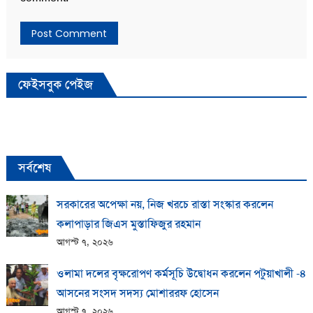
ফেইসবুক পেইজ
সর্বশেষ
সরকারের অপেক্ষা নয়, নিজ খরচে রাস্তা সংস্কার করলেন
কলাপাড়ার জিএস মুস্তাফিজুর রহমান
আগস্ট ৭, ২০২৬
ওলামা দলের বৃক্ষরোপণ কর্মসূচি উদ্বোধন করলেন পটুয়াখালী -৪
আসনের সংসদ সদস্য মোশাররফ হোসেন
আগস্ট ৭, ২০২৬