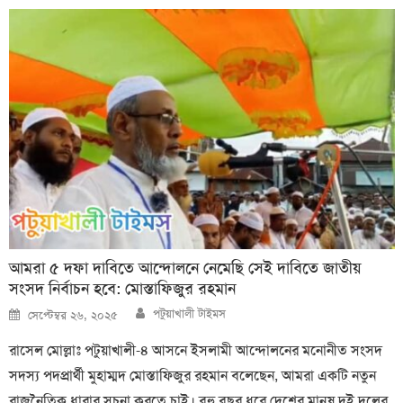
আমরা ৫ দফা দাবিতে আন্দোলনে নেমেছি সেই দাবিতে জাতীয়
সংসদ নির্বাচন হবে: মোস্তাফিজুর রহমান
Author
Posted
পটুয়াখালী টাইমস
সেপ্টেম্বর ২৬, ২০২৫
on
রাসেল মোল্লাঃ পটুয়াখালী-৪ আসনে ইসলামী আন্দোলনের মনোনীত সংসদ
সদস্য পদপ্রার্থী মুহাম্মদ মোস্তাফিজুর রহমান বলেছেন, আমরা একটি নতুন
রাজনৈতিক ধারার সূচনা করতে চাই। বহু বছর ধরে দেশের মানুষ দুই দলের