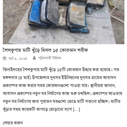
শৈলকুপায় মাটি খুঁড়ে মিলল ১৫ কোরআন শরীফ
Author
Posted
পটুয়াখালী টাইমস
মার্চ ৯, ২০২৪
on
ঝিনাইদহের শৈলকুপায় মাটি খুঁড়ে ১৫টি কোরআন উদ্ধার করা হয়েছে। গত
মঙ্গলবার (৫ মার্চ) উপজেলার দুধসর ইউনিয়নের দুধসর গ্রামের আবাসন
প্রকল্পের কাজ করার সময় কোরআনগুলো পাওয়া যায়। স্থানীয়রা জানান,
আবাসন প্রকল্পের নতুন ঘর নির্মাণের কাজ শুরু চলছিল। প্রকল্পের আওতায়
নতুন ঘর নির্মাণের জন্য পুরাতন ঘরগুলো ভেঙে মাটি সরানো হচ্ছিল। মাটির
খুঁড়ার সময় কয়েকটি কাপড়ে মোড়ানো ব্যাগ […]
শেয়ার করুন