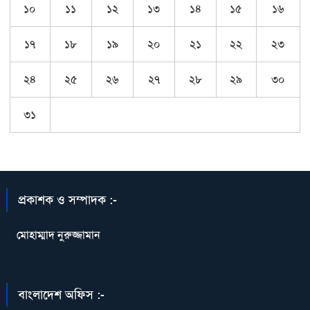
১০
১১
১২
১৩
১৪
১৫
১৬
১৭
১৮
১৯
২০
২১
২২
২৩
২৪
২৫
২৬
২৭
২৮
২৯
৩০
৩১
প্রকাশক ও সম্পাদক :-
মোহাম্মাদ নুরুজ্জামান
বাংলাদেশ অফিস :-