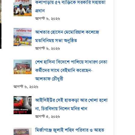
কলাপাড়ায় ​৫৭ ব্যক্তিকে সরকারি সহায়তা
প্রধান
আগস্ট ৬, ২০২৬
আখতার হোসেন মেমোরিয়াল কলেজে
মতবিনিময় সভা অনুষ্ঠিত
আগস্ট ৬, ২০২৬
শেখ হাসিনা বিদেশে পালিয়ে সাধারণ নেতা
কর্মীদের সাথে বেইমানি করেছেন-
আলতাফ চৌধুরী
আগস্ট ৬, ২০২৬
আইসিইউর সেই হাতকড়া আর খোলা হলো
না, চিরবিদায় নিলেন মনির খান
আগস্ট ৫, ২০২৬
মির্জাগঞ্জে জুলাই শহিদ পরিবার ও আহত