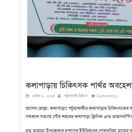
কলাপাড়ায় চিকিৎসক পার্থর অবহেলায
Posted
Author
এপ্রিল ৬, ২০২৫
পটুয়াখালী টাইমস
Comment(০)
on
রাসেল মোল্লা, কলাপাড়াঃ পটুয়াখালীর কলাপাড়ায় চিকিৎসকের 
গতকাল সন্ধ্যায় পৌর শহরের কলাপাড়া ক্লিনিক এন্ড ডায়াগনস্
মৃত তামান্না উপজেলার চম্পাপুর ইউনিয়নের গোলবুনিয়া গ্রামের রও