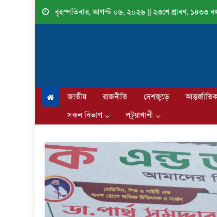
Skip
বৃহস্পতিবার, আগস্ট ০৬, ২০২৬ || ২৩শে শ্রাবণ, ১৪৩৩ বঙ্গ
to
content
জাতীয়
রাজনীতি
দেশজুড়ে
আন্তর্জাতি
সকল বিভাগ
পটুয়াখালী