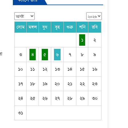
সোম
মঙ্গল
বুধ
বৃহ
শুক্র
শনি
রবি
১
২
লা
৩
৪
৫
৬
৭
৮
৯
১০
১১
১২
১৩
১৪
১৫
১৬
১৭
১৮
১৯
২০
২১
২২
২৩
২৪
২৫
২৬
২৭
২৮
২৯
৩০
৩১