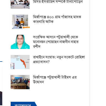
মিসর-ইসরায়েল সম্পর্কে টানাপোড়েন
মির্জাগঞ্জে ৪০০ গ্রাম গাঁজাসহ মাদক
কারবারি আটক
সংরক্ষিত আসনে পটুয়াখালী থেকে
মনোনয়ন পেয়েছেন নাজনীন নাহার
রশীদ
রাখাইনে সংঘাত: নতুন সংকটে রোহিঙ্গা
প্রত্যাবাসন?
মির্জাগঞ্জে পটুয়াখালী টাইমস এর
উদ্বোধন
ক্যালেন্ডার