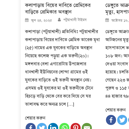
কলাপাড়ায় বিয়ের দাবিতে প্রেমিকের
ডেঙ্গুতে আক্
বাড়িতে প্রেমিকার অবস্থান
মৃত্যু, হাস
Author
Posted
Posted
পটুয়াখালী টাইমস
জুন ২৪, ২০২৫
অক্টোবর ১৬
on
on
কলাপাড়া (পটুয়াখালী) প্রতিনিধিঃ পটুয়াখালীর
ডেঙ্গুতে আক্রা
কলাপাড়ায় বিয়ের দাবিতে প্রেমিক তারেক মৃধা
আটজনের মৃত্
(২৫) নামের এক যুবকের বাড়িতে অবস্থান
হাসপাতালে ভ
নিয়েছে কলেজ পড়ুয়া এক তরুনী(২০)।
১০৮ জন। আজ মঙ
মঙ্গলবার বেলা এগারোটায় উপজেলার
দেওয়া সংবাদ 
ধানখালী ইউনিয়নের লোন্দা গ্রামের ওই
হয়েছে। চলতি ব
যু্বকের বাড়িতে ওই তরুনী অবস্থান নেয়।
গেছেন ২২৩ জ
এসময় ওই যুবকের মা ওই তরুনীকে টেনে
পুরুষ ও ১১৫ 
হিচড়ে বাড়ি থেকে বের করে দিয়ে সে ঘর
৪৪ হাজার ৭৬
তালাবদ্ধ করে অন্যত্র চলে […]
শেয়ার করুন
শেয়ার করুন