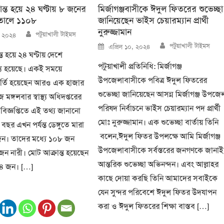
রান্ত হয়ে ২৪ ঘণ্টায় ৮ জনের
মির্জাগঞ্জবাসীকে ঈদুল ফিতরের শুভেচ্ছা
পাতালে ১১০৮
জানিয়েছেন ভাইস চেয়ারম্যান প্রার্থী
নুরুজ্জামান
Author
পটুয়াখালী টাইমস
, ২০২৪
Author
Posted
পটুয়াখালী টাইমস
এপ্রিল ১০, ২০২৪
on
ন্ত হয়ে ২৪ ঘণ্টায় দেশে
পটুয়াখালী প্রতিনিধি: মির্জাগঞ্জ
যু হয়েছে। একই সময়ে
উপজেলাবাসীকে পবিত্র ঈদুল ফিতরের
র্তি হয়েছেন আরও এক হাজার
শুভেচ্ছা জানিয়েছেন আসন্ন মির্জাগঞ্জ উপজে
্গলবার স্বাস্থ্য অধিদপ্তরের
পরিষদ নির্বাচনে ভাইস চেয়ারম্যান পদ প্রার্থী
বিজ্ঞপ্তিতে এই তথ্য জানানো
মোঃ নুরুজ্জামান। এক শুভেচ্ছা বার্তায় তিনি
ছর এখন পর্যন্ত ডেঙ্গুতে মারা
বলেন,ঈদুল ফিতর উপলক্ষে আমি মির্জাগঞ্জ
ন। তাদের মধ্যে ১০৮ জন
উপজেলাবাসীকে সর্বস্তরের জনগণকে জানাই
জন নারী। মোট আক্রান্ত হয়েছেন
আন্তরিক শুভেচ্ছা অভিনন্দন। এবং আল্লাহর
৪ জন। […]
কাছে দোয়া করছি তিনি আমাদের সবাইকে
যেন সুন্দর পরিবেশে ঈদুল ফিতর উদযাপন
করা ও ঈদুল ফিতরের শিক্ষা বাস্তব […]