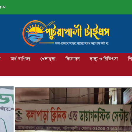
াব্দ
ক
অর্থ-বাণিজ্য
খেলাধুলা
বিনোদন
স্বাস্থ্য ও চিকিৎসা
শি