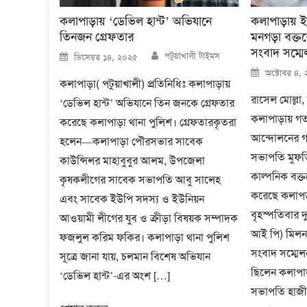
কলাপাড়ায় ‘ডেভিল হান্ট’ অভিযানে
কলাপাড়ায়
তিনজন গ্রেফতার
মনগড়া বক্ত
সংবাদ সম্মে
Author
Posted
পটুয়াখালী টাইমস
ডিসেম্বর ১৪, ২০২৫
on
Posted
অক্টোবর ৪,
on
কলাপাড়া( পটুয়াখালী) প্রতিনিধিঃ কলাপাড়ায়
রাসেল মোল্লা,
‘ডেভিল হান্ট’ অভিযানে তিন জনকে গ্রেফতার
কলাপাড়ায় গত
করেছে কলাপাড়া থানা পুলিশ। গ্রেফতারকৃতরা
আন্দোলনের 
হলেন—কলাপাড়া পৌরসভার সাবেক
সভাপতি মুফতি
কাউন্সিলর মাহাবুবুর আলম, উপজেলা
কাল্পনিক বক্ত
কৃষকলীগের সাবেক সভাপতি আবু সালেহ
করেছে কলাপড
এবং সাবেক ইউপি সদস্য ও ইউনিয়ন
বৃহস্পতিবার দ
আওয়ামী লীগের যুব ও ক্রীড়া বিষয়ক সম্পাদক
আই পি) মিলনায
ফজলুল করিম ফকির। কলাপাড়া থানা পুলিশ
সংবাদ সম্মেলন
সূত্রে জানা যায়, চলমান বিশেষ অভিযান
ছিলেন কলাপা
‘ডেভিল হান্ট’-এর অংশ […]
সভাপতি হাজী 