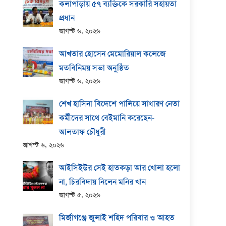
কলাপাড়ায় ​৫৭ ব্যক্তিকে সরকারি সহায়তা
প্রধান
আগস্ট ৬, ২০২৬
আখতার হোসেন মেমোরিয়াল কলেজে
মতবিনিময় সভা অনুষ্ঠিত
আগস্ট ৬, ২০২৬
শেখ হাসিনা বিদেশে পালিয়ে সাধারণ নেতা
কর্মীদের সাথে বেইমানি করেছেন-
আলতাফ চৌধুরী
আগস্ট ৬, ২০২৬
আইসিইউর সেই হাতকড়া আর খোলা হলো
না, চিরবিদায় নিলেন মনির খান
আগস্ট ৫, ২০২৬
মির্জাগঞ্জে জুলাই শহিদ পরিবার ও আহত