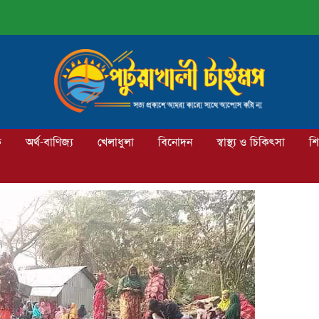
ক
অর্থ-বাণিজ্য
খেলাধুলা
বিনোদন
স্বাস্থ্য ও চিকিৎসা
শি