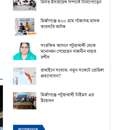
মিসর-ইসরায়েল সম্পর্কে টানাপোড়েন
মির্জাগঞ্জে ৪০০ গ্রাম গাঁজাসহ মাদক
কারবারি আটক
সংরক্ষিত আসনে পটুয়াখালী থেকে
মনোনয়ন পেয়েছেন নাজনীন নাহার
রশীদ
রাখাইনে সংঘাত: নতুন সংকটে রোহিঙ্গা
প্রত্যাবাসন?
মির্জাগঞ্জে পটুয়াখালী টাইমস এর
উদ্বোধন
ক্যালেন্ডার