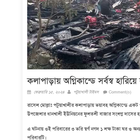
কলাপাড়ায় অগ্নিকান্ডে সর্বস্ব হারি
Posted
Author
ফেব্রুয়ারি ১৫, ২০২৪
পটুয়াখালী টাইমস
Comment(০)
on
রাসেল মোল্লাঃ পটুয়াখালীর কলাপাড়ায় ভয়াবহ অগ্নিকান্ডে একট
উপজেলার ধানখালী ইউনিয়নের ফুলতলী বাজার সংলগ্ন দাসের হা
এ ঘটনায় ওই পরিবারের ৩ ভরি স্বর্ণ নগদ ১ লক্ষ টাকা ঘর ও অন্
পরিবারটি।