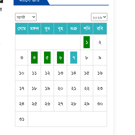
ের
সোম
মঙ্গল
বুধ
বৃহ
শুক্র
শনি
রবি
১
২
়
৩
৪
৫
৬
৭
৮
৯
১০
১১
১২
১৩
১৪
১৫
১৬
১৭
১৮
১৯
২০
২১
২২
২৩
২৪
২৫
২৬
২৭
২৮
২৯
৩০
৩১