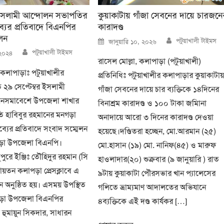
 ইসলামী আন্দোলন সভাপতির
কুয়াকাটায় গাঁজা সেবনের দায়ে চারজন
ব্যের প্রতিবাদে বিএনপির
কারাদণ্ড
লন
Author
Posted
পটুয়াখালী টাইমস
জানুয়ারি ১০, ২০২৬
on
Author
পটুয়াখালী টাইমস
 ২০২৪
রাসেল মোল্লা, কলাপাড়া (পটুয়াখালী)
 কলাপাড়াঃ পটুয়াখালীর
প্রতিনিধিঃ পটুয়াখালীর কলাপাড়ার কুয়াকাটায
 ২৯ সেপ্টেম্বর ইসলামী
গাঁজা সেবনের দায়ে চার ব্যক্তিকে ১৪দিনের
গনসমাবেশে উপজেলা শাখার
বিনাশ্রম কারাদণ্ড ও ১০০ টাকা জমিানা
 হাবিবুর রহমানের মনগড়া
অনাদায়ে আরো ৩ দিনের কারাদণ্ড দেওয়া
ব্যের প্রতিবাদে সংবাদ সম্মেলন
হয়েছে।দণ্ডিতরা হচ্ছেন, মো.আরমান (২৫)
়া উপজেলা বিএনপি।
মো.হাসান (১৯) মো. নানিফ(৪৫) ও মারুফ
ুপুরে ইঞ্জিঃ তৌহিদুর রহমান (সি
হাওলাদার(২০) শুক্রবার (৯ জানুয়ারি ) রাত
়তন কলাপড়া প্রেসক্লাবে এ
৯টায় কুয়াকাটা পৌরসভার খান প্যালেসের
 অনুষ্ঠিত হয়। এসময় উপস্থিত
গলিতে ভ্রাম্যমাণ আদালতের অভিযানে
ড়া উপজেলা বিএনপির
৪ব্যক্তিকে এই দণ্ড কার্যকর […]
হুমায়ুন সিকদার, সাধারন