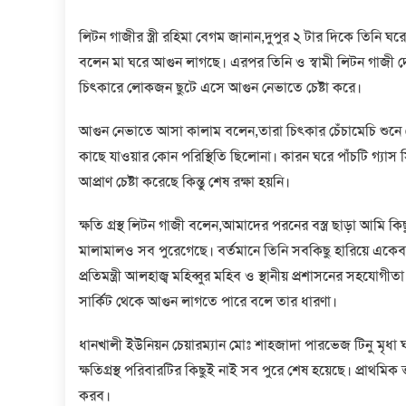
লিটন গাজীর স্ত্রী রহিমা বেগম জানান,দুপুর ২ টার দিকে তিনি 
বলেন মা ঘরে আগুন লাগছে। এরপর তিনি ও স্বামী লিটন গাজী দ
চিৎকারে লোকজন ছুটে এসে আগুন নেভাতে চেষ্টা করে।
আগুন নেভাতে আসা কালাম বলেন,তারা চিৎকার চেঁচামেচি শুন
কাছে যাওয়ার কোন পরিস্থিতি ছিলোনা। কারন ঘরে পাঁচটি গ্যাস
আপ্রাণ চেষ্টা করেছে কিন্তু শেষ রক্ষা হয়নি।
ক্ষতি গ্রস্থ লিটন গাজী বলেন,আমাদের পরনের বস্ত্র ছাড়া আমি
মালামালও সব পুরেগেছে। বর্তমানে তিনি সবকিছু হারিয়ে একেবারে নিঃ
প্রতিমন্ত্রী আলহাজ্ব মহিব্বুর মহিব ও স্থানীয় প্রশাসনের সহযোগ
সার্কিট থেকে আগুন লাগতে পারে বলে তার ধারণা।
ধানখালী ইউনিয়ন চেয়ারম্যান মোঃ শাহজাদা পারভেজ টিনু মৃধা 
ক্ষতিগ্রস্থ পরিবারটির কিছুই নাই সব পুরে শেষ হয়েছে। প্রাথমিক
করব।