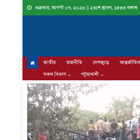
Skip
শুক্রবার, আগস্ট ০৭, ২০২৬ || ২৩শে শ্রাবণ, ১৪৩৩ বঙ্গাব্দ
to
content
জাতীয়
রাজনীতি
দেশজুড়ে
আন্তর্জাতি
সকল বিভাগ
পটুয়াখালী