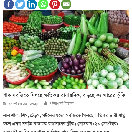
শাক সবজিতে মিলছে ক্ষতিকর রাসায়নিক, বাড়ছে ক্যান্সারের ঝুঁকি
Author
Posted
পটুয়াখালী টাইমস
সেপ্টেম্বর ২৯, ২০২৪
on
লাল শাক, শিম, ঢেঁড়স, পটলের মতো সবজিতে মিলছে ক্ষতিকর ভারী ধাতু।
ফলে এসব সবজি বাড়াচ্ছে ক্যান্সারের ঝুঁকি। সোমবার (২৩ সেপ্টেম্বর)
রাজধানীতে নিরাপদ খাদ্য কর্তৃপক্ষ আয়োজিত গবেষণার ফলাফল