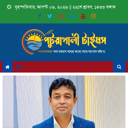
Skip
বৃহস্পতিবার, আগস্ট ০৬, ২০২৬ || ২২শে শ্রাবণ, ১৪৩৩ বঙ্গাব্দ
to
content