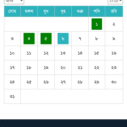
সোম
মঙ্গল
বুধ
বৃহ
শুক্র
শনি
রবি
১
২
৩
৪
৫
৬
৭
৮
৯
১০
১১
১২
১৩
১৪
১৫
১৬
১৭
১৮
১৯
২০
২১
২২
২৩
২৪
২৫
২৬
২৭
২৮
২৯
৩০
৩১