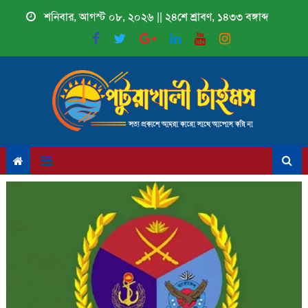
Skip
শনিবার, আগস্ট ০৮, ২০২৬ || ২৪শে শ্রাবণ, ১৪৩৩ বঙ্গাব্দ
to
content