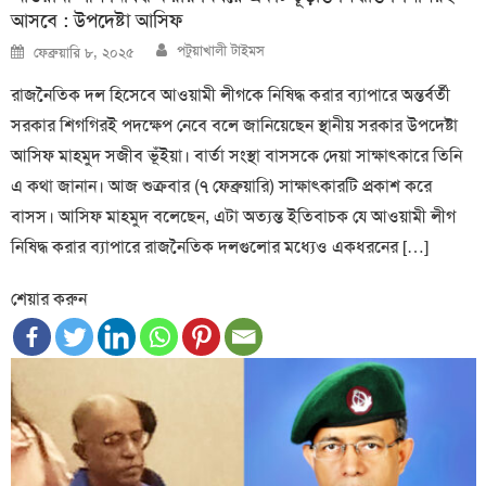
আসবে : উপদেষ্টা আসিফ
Author
Posted
পটুয়াখালী টাইমস
ফেব্রুয়ারি ৮, ২০২৫
on
রাজনৈতিক দল হিসেবে আওয়ামী লীগকে নিষিদ্ধ করার ব্যাপারে অন্তর্বর্তী
সরকার শিগগিরই পদক্ষেপ নেবে বলে জানিয়েছেন স্থানীয় সরকার উপদেষ্টা
আসিফ মাহমুদ সজীব ভূঁইয়া। বার্তা সংস্থা বাসসকে দেয়া সাক্ষাৎকারে তিনি
এ কথা জানান। আজ শুক্রবার (৭ ফেব্রুয়ারি) সাক্ষাৎকারটি প্রকাশ করে
বাসস। আসিফ মাহমুদ বলেছেন, এটা অত্যন্ত ইতিবাচক যে আওয়ামী লীগ
নিষিদ্ধ করার ব্যাপারে রাজনৈতিক দলগুলোর মধ্যেও একধরনের […]
শেয়ার করুন