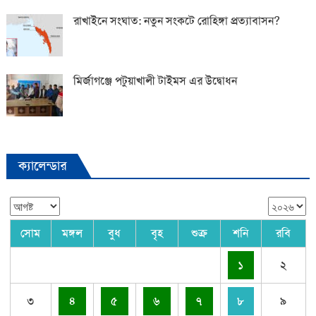
রাখাইনে সংঘাত: নতুন সংকটে রোহিঙ্গা প্রত্যাবাসন?
মির্জাগঞ্জে পটুয়াখালী টাইমস এর উদ্বোধন
ক্যালেন্ডার
সোম
মঙ্গল
বুধ
বৃহ
শুক্র
শনি
রবি
১
২
৩
৪
৫
৬
৭
৮
৯