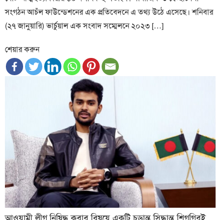
সংগঠন আচঁল ফাউন্ডেশনের এক প্রতিবেদনে এ তথ্য উঠে এসেছে। শনিবার
(২৭ জানুয়ারি) ভার্চুয়াল এক সংবাদ সম্মেলনে ২০২৩ […]
শেয়ার করুন
আওয়ামী লীগ নিষিদ্ধ করার বিষয়ে একটি চূড়ান্ত সিদ্ধান্ত শিগগিরই