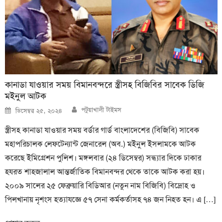
কানাডা যাওয়ার সময় বিমানবন্দরে স্ত্রীসহ বিজিবির সাবেক ডিজি
মইনুল আটক
Author
Posted
পটুয়াখালী টাইমস
ডিসেম্বর ২৫, ২০২৪
on
স্ত্রীসহ কানাডা যাওয়ার সময় বর্ডার গার্ড বাংলাদেশের (বিজিবি) সাবেক
মহাপরিচালক লেফটেন্যান্ট জেনারেল (অব.) মইনুল ইসলামকে আটক
করেছে ইমিগ্রেশন পুলিশ। মঙ্গলবার (২৪ ডিসেম্বর) সন্ধ্যার দিকে ঢাকার
হযরত শাহজালাল আন্তর্জাতিক বিমানবন্দর থেকে তাকে আটক করা হয়।
২০০৯ সালের ২৫ ফেব্রুয়ারি বিডিআর (নতুন নাম বিজিবি) বিদ্রোহ ও
পিলখানায় নৃশংস হত্যাযজ্ঞে ৫৭ সেনা কর্মকর্তাসহ ৭৪ জন নিহত হন। এ […]