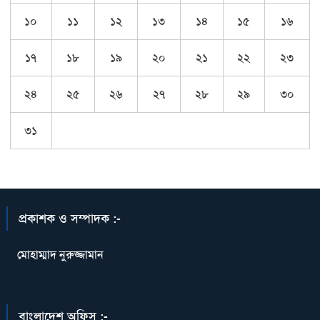
১০
১১
১২
১৩
১৪
১৫
১৬
১৭
১৮
১৯
২০
২১
২২
২৩
২৪
২৫
২৬
২৭
২৮
২৯
৩০
৩১
প্রকাশক ও সম্পাদক :-
মোহাম্মাদ নুরুজ্জামান
বাংলাদেশ অফিস :-