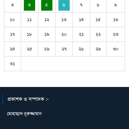
৩
৪
৫
৬
৭
৮
৯
১০
১১
১২
১৩
১৪
১৫
১৬
১৭
১৮
১৯
২০
২১
২২
২৩
২৪
২৫
২৬
২৭
২৮
২৯
৩০
৩১
প্রকাশক ও সম্পাদক :-
মোহাম্মাদ নুরুজ্জামান