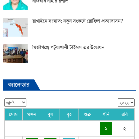
নাজনীন নাহার রশীদ
রাখাইনে সংঘাত: নতুন সংকটে রোহিঙ্গা প্রত্যাবাসন?
মির্জাগঞ্জে পটুয়াখালী টাইমস এর উদ্বোধন
ক্যালেন্ডার
সোম
মঙ্গল
বুধ
বৃহ
শুক্র
শনি
রবি
১
২