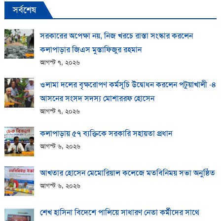
সর্বশেষ
সরকারের অপেক্ষা নয়, নিজ খরচে রাস্তা সংস্কার করলেন
কলাপাড়ার জিএস মুস্তাফিজুর রহমান
আগস্ট ৭, ২০২৬
ওলামা দলের বৃক্ষরোপণ কর্মসূচি উদ্বোধন করলেন পটুয়াখালী -৪
আসনের সংসদ সদস্য মোশাররফ হোসেন
আগস্ট ৭, ২০২৬
কলাপাড়ায় ​৫৭ ব্যক্তিকে সরকারি সহায়তা প্রধান
আগস্ট ৬, ২০২৬
আখতার হোসেন মেমোরিয়াল কলেজে মতবিনিময় সভা অনুষ্ঠিত
আগস্ট ৬, ২০২৬
শেখ হাসিনা বিদেশে পালিয়ে সাধারণ নেতা কর্মীদের সাথে