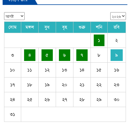
সোম
মঙ্গল
বুধ
বৃহ
শুক্র
শনি
রবি
১
২
৩
৪
৫
৬
৭
৮
৯
১০
১১
১২
১৩
১৪
১৫
১৬
১৭
১৮
১৯
২০
২১
২২
২৩
২৪
২৫
২৬
২৭
২৮
২৯
৩০
৩১