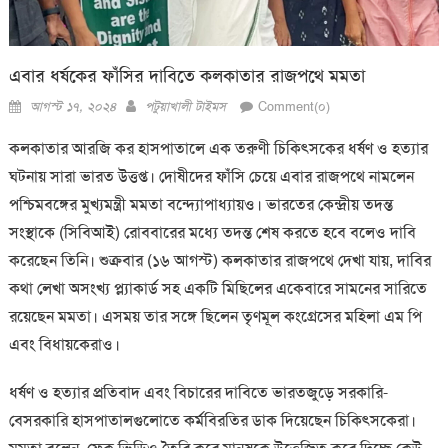
এবার ধর্ষকের ফাঁসির দাবিতে কলকাতার রাজপথে মমতা
Posted
Author
আগস্ট ১৭, ২০২৪
পটুয়াখালী টাইমস
Comment(০)
on
কলকাতার আরজি কর হাসপাতালে এক তরুণী চিকিৎসকের ধর্ষণ ও হত্যার
ঘটনায় সারা ভারত উত্তপ্ত। দোষীদের ফাঁসি চেয়ে এবার রাজপথে নামলেন
পশ্চিমবঙ্গের মুখ্যমন্ত্রী মমতা বন্দ্যোপাধ্যায়ও। ভারতের কেন্দ্রীয় তদন্ত
সংস্থাকে (সিবিআই) রোববারের মধ্যে তদন্ত শেষ করতে হবে বলেও দাবি
করেছেন তিনি। শুক্রবার (১৬ আগস্ট) কলকাতার রাজপথে দেখা যায়, দাবির
কথা লেখা অসংখ্য প্ল্যাকার্ড সহ একটি মিছিলের একেবারে সামনের সারিতে
রয়েছেন মমতা। এসময় তার সঙ্গে ছিলেন তৃণমূল কংগ্রেসের মহিলা এম পি
এবং বিধায়কেরাও।
ধর্ষণ ও হত্যার প্রতিবাদ এবং বিচারের দাবিতে ভারতজুড়ে সরকারি-
বেসরকারি হাসপাতালগুলোতে কর্মবিরতির ডাক দিয়েছেন চিকিৎসকেরা।