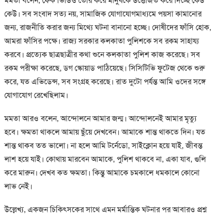
মমতা বলেন, ফেক ভিডিও তৈরি করে মানুষকে উত্তেজিত করে দিচ্ছে কেউ
কেউ। সব সংবাদ সত্য নয়, সামাজিক যোগাযোগমাধ্যমে পয়সা কামানোর
জন্য, রাজনীতি করার জন্য মিথ্যে ঘটনা বানানো হচ্ছে। দোষীদের ফাঁসি হোক,
আমরা ফাঁসির পক্ষে। রাজ্য সরকার কলকাতা পুলিশকে সব রকম সাহায্য
করবে। প্রত্যেক ছাত্রছাত্রীর কথা শুনে কলকাতা পুলিশ কাজ করেছে। সব
রকম পরীক্ষা করেছে, ডগ স্কোয়াড পাঠিয়েছে। সিসিটিভি ফুটেজ থেকে শুরু
করে, যত এভিডেন্স, সব সংগ্রহ করেছে। রাত দুটো পর্যন্ত আমি ওদের সঙ্গে
যোগাযোগ রেখেছিলাম।
মমতা আরও বলেন, আন্দোলনে আমার জন্ম। আন্দোলনেই আমার মৃত্যু
হবে। ক্ষমতা থাকলে আমায় ছুঁয়ে দেখবেন। আমাকে শান্ত থাকতে দিন। যত
শান্ত থাকব তত ভালো। না হলে আমি টর্নেডো, সাইক্লোন হয়ে যাই, জীবন্ত
লাশ হয়ে যাই। কোথায় মারবেন আমাকে, পুলিশ থাকবে না, একা যাব, গুলি
করে মারুন। দেখব কত ক্ষমতা। কিন্তু আমাকে চমকালে ধমকালে কোনো
লাভ নেই।
উল্লেখ্য, একজন চিকিৎসকের সাথে এমন মর্মান্তিক ঘটনার পর আবারও প্রশ্ন