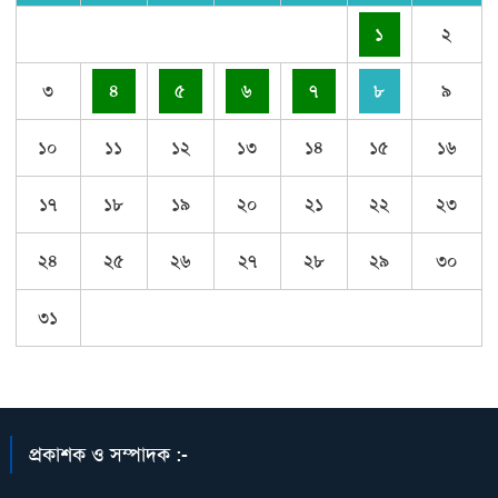
১
২
৩
৪
৫
৬
৭
৮
৯
১০
১১
১২
১৩
১৪
১৫
১৬
১৭
১৮
১৯
২০
২১
২২
২৩
২৪
২৫
২৬
২৭
২৮
২৯
৩০
৩১
প্রকাশক ও সম্পাদক :-