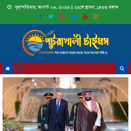
Skip
বৃহস্পতিবার, আগস্ট ০৬, ২০২৬ || ২২শে শ্রাবণ, ১৪৩৩ বঙ্গাব্দ
to
content