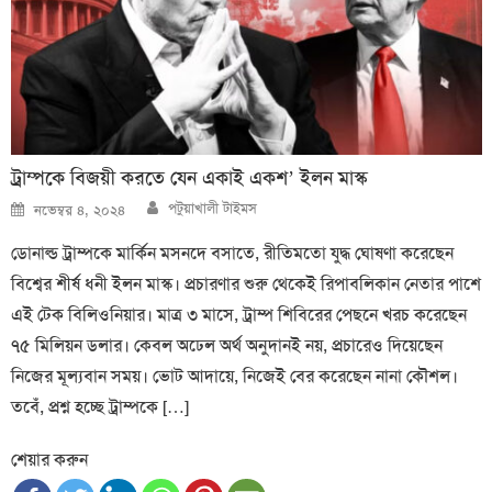
ট্রাম্পকে বিজয়ী করতে যেন একাই একশ’ ইলন মাস্ক
Author
Posted
পটুয়াখালী টাইমস
নভেম্বর ৪, ২০২৪
on
ডোনাল্ড ট্রাম্পকে মার্কিন মসনদে বসাতে, রীতিমতো যুদ্ধ ঘোষণা করেছেন
বিশ্বের শীর্ষ ধনী ইলন মাস্ক। প্রচারণার শুরু থেকেই রিপাবলিকান নেতার পাশে
এই টেক বিলিওনিয়ার। মাত্র ৩ মাসে, ট্রাম্প শিবিরের পেছনে খরচ করেছেন
৭৫ মিলিয়ন ডলার। কেবল অঢেল অর্থ অনুদানই নয়, প্রচারেও দিয়েছেন
নিজের মূল্যবান সময়। ভোট আদায়ে, নিজেই বের করেছেন নানা কৌশল।
তবেঁ, প্রশ্ন হচ্ছে ট্রাম্পকে […]
শেয়ার করুন