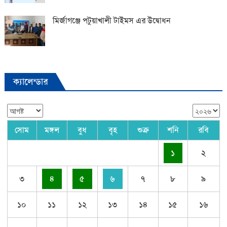
মির্জাগঞ্জে পটুয়াখালী টাইমস এর উদ্বোধন
ক্যালেন্ডার
সোম
মঙ্গল
বুধ
বৃহ
শুক্র
শনি
রবি
১
২
৩
৪
৫
৬
৭
৮
৯
১০
১১
১২
১৩
১৪
১৫
১৬