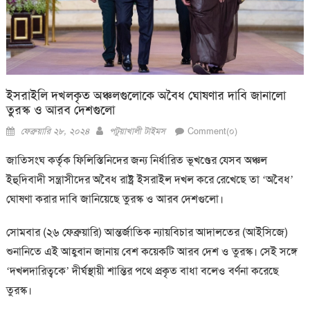
ইসরাইলি দখলকৃত অঞ্চলগুলোকে অবৈধ ঘোষণার দাবি জানালো
তুরস্ক ও আরব দেশগুলো
Posted
Author
ফেব্রুয়ারি ২৮, ২০২৪
পটুয়াখালী টাইমস
Comment(০)
on
জাতিসংঘ কর্তৃক ফিলিস্তিনিদের জন্য নির্ধারিত ভূখণ্ডের যেসব অঞ্চল
ইহুদিবাদী সন্ত্রাসীদের অবৈধ রাষ্ট্র ইসরাইল দখল করে রেখেছে তা ‘অবৈধ’
ঘোষণা করার দাবি জানিয়েছে তুরস্ক ও আরব দেশগুলো।
সোমবার (২৬ ফেব্রুয়ারি) আন্তর্জাতিক ন্যায়বিচার আদালতের (আইসিজে)
শুনানিতে এই আহ্ববান জানায় বেশ কয়েকটি আরব দেশ ও তুরস্ক। সেই সঙ্গে
‘দখলদারিত্বকে’ দীর্ঘস্থায়ী শান্তির পথে প্রকৃত বাধা বলেও বর্ণনা করেছে
তুরস্ক।