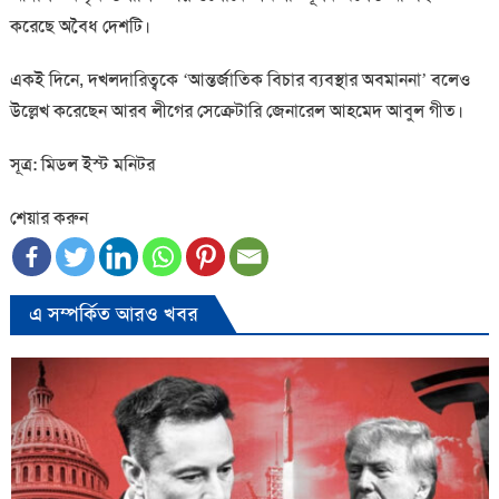
করেছে অবৈধ দেশটি।
একই দিনে, দখলদারিত্বকে ‘আন্তর্জাতিক বিচার ব্যবস্থার অবমাননা’ বলেও
উল্লেখ করেছেন আরব লীগের সেক্রেটারি জেনারেল আহমেদ আবুল গীত।
সূত্র: মিডল ইস্ট মনিটর
শেয়ার করুন
এ সম্পর্কিত আরও খবর