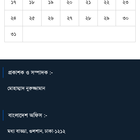
১৭
১৮
১৯
২০
২১
২২
২৩
২৪
২৫
২৬
২৭
২৮
২৯
৩০
৩১
প্রকাশক ও সম্পাদক :-
মোহাম্মাদ নুরুজ্জামান
বাংলাদেশ অফিস :-
মধ্য বাড্ডা, গুলশান, ঢাকা-১২১২