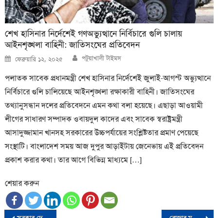
শেখ হাসিনার নির্দেশেই গণঅভ্যুত্থানে নির্বিচারে গুলি চালায়
আইনশৃঙ্খলা বাহিনী: জাতিসংঘের প্রতিবেদন
Author
Posted
পটুয়াখালী টাইমস
ফেব্রুয়ারি ১২, ২০২৫
on
পলাতক সাবেক প্রধানমন্ত্রী শেখ হাসিনার নির্দেশেই জুলাই-আগস্ট অভ্যুত্থানে
নির্বিচারে গুলি চালিয়েছে আইনশৃঙ্খলা রক্ষাকারী বাহিনী। জাতিসংঘের
তথ্যানুসন্ধান দলের প্রতিবেদনে এমন কথা বলা হয়েছে। এছাড়া আওয়ামী
লীগের সাধারণ সম্পাদক ওবায়দুল কাদের এবং সাবেক স্বরাষ্ট্রমন্ত্রী
আসাদুজ্জামান খানসহ সরকারের উচ্চপর্যায়ের সংশ্লিষ্টতার প্রমাণ পেয়েছে
সংস্থাটি। বাংলাদেশ সময় আজ দুপুর আড়াইটায় জেনেভায় এই প্রতিবেদন
প্রকাশ করার কথা। তার আগে বিভিন্ন মাধ্যমে […]
শেয়ার করুন