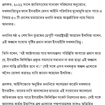
প্রসঙ্গত, ২০২২ সালে জাতিসংঘের সাধারণ পরিষদের অনুরোধে,
দখলদারিত্বের ফলে ইসরাইল যেসব আইনি পরিণতির মুখোমুখি হতে পারে এ
বিষয়ে ৫০ টি দেশের মতামতের শুনানি করছে আন্তর্জাতিক ন্যায় বিচার
আদালত।
শুনানির ষষ্ঠ ও শেষ দিন তুরস্কের ডেপুটি পররাষ্ট্রমন্ত্রী আহমেদ ইলদিজ বলেন,
এই অঞ্চলে সংঘাত সৃষ্টির প্রধান কারণ ইসরাইলি দখলদারিত্ব।
তিনি বলেন, “৭ই অক্টোবরের পরে অসামঞ্জস্য পরিস্থিতি আবারো প্রমাণ করে
যে, ইসরাইল-ফিলিস্তিন প্রকৃত সমস্যার সমাধান না করা ছাড়া এই অঞ্চলে
কোন শান্তি প্রতিষ্ঠিত হবে না।” সেই সঙ্গে এসব দখলকৃত অঞ্চল গুলোকে
অবৈধ ঘোষণা করারও দাবি জানান আহমেদ ইলদিজ।
প্রসঙ্গত, আইসিজেতে অনুষ্ঠিত শুনানিতে অংশগ্রহণ করেনি দখলদার
ইসরাইল। তাদের দাবি আদালতের মাধ্যমে এই সংঘাতের আলোচনা
ক্ষতিকারক হতে পারে ইসরাইল-ফিলিস্তিন সংকট নিরসনের জন্য। সেই সঙ্গে
আদালত কর্তৃক উত্থাপিত প্রশ্ন গুলোকে পক্ষপাতমূলক বলেও অভিহিত