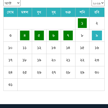
সোম
মঙ্গল
বুধ
বৃহ
শুক্র
শনি
রবি
১
২
৩
৪
৫
৬
৭
৮
৯
১০
১১
১২
১৩
১৪
১৫
১৬
১৭
১৮
১৯
২০
২১
২২
২৩
২৪
২৫
২৬
২৭
২৮
২৯
৩০
৩১