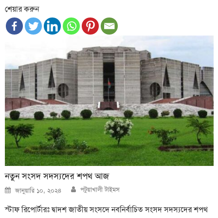
শেয়ার করুন
নতুন সংসদ সদস্যদের শপথ আজ
Author
Posted
পটুয়াখালী টাইমস
জানুয়ারি ১০, ২০২৪
on
স্টাফ রিপোর্টারঃ দ্বাদশ জাতীয় সংসদে নবনির্বাচিত সংসদ সদস্যদের শপথ