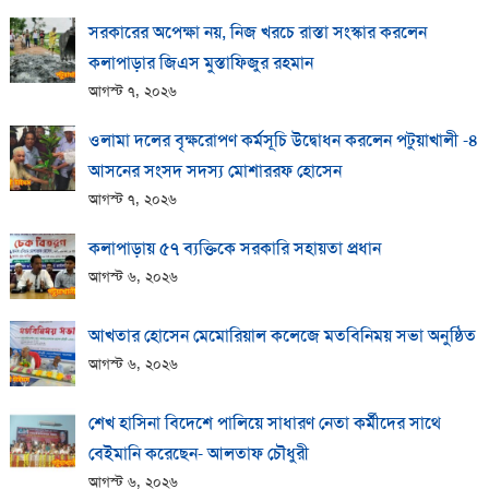
সরকারের অপেক্ষা নয়, নিজ খরচে রাস্তা সংস্কার করলেন
কলাপাড়ার জিএস মুস্তাফিজুর রহমান
আগস্ট ৭, ২০২৬
ওলামা দলের বৃক্ষরোপণ কর্মসূচি উদ্বোধন করলেন পটুয়াখালী -৪
আসনের সংসদ সদস্য মোশাররফ হোসেন
আগস্ট ৭, ২০২৬
কলাপাড়ায় ​৫৭ ব্যক্তিকে সরকারি সহায়তা প্রধান
আগস্ট ৬, ২০২৬
আখতার হোসেন মেমোরিয়াল কলেজে মতবিনিময় সভা অনুষ্ঠিত
আগস্ট ৬, ২০২৬
শেখ হাসিনা বিদেশে পালিয়ে সাধারণ নেতা কর্মীদের সাথে
বেইমানি করেছেন- আলতাফ চৌধুরী
আগস্ট ৬, ২০২৬