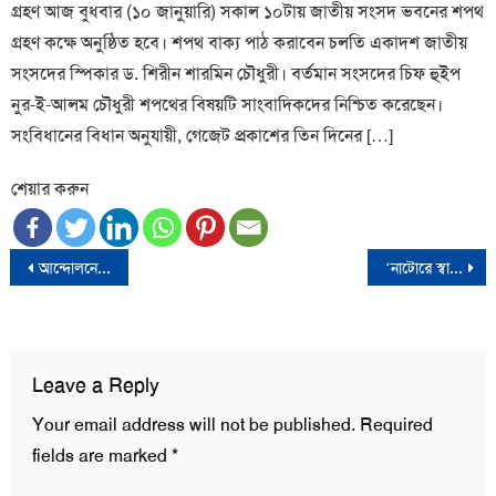
গ্রহণ আজ বুধবার (১০ জানুয়ারি) সকাল ১০টায় জাতীয় সংসদ ভবনের শপথ
গ্রহণ কক্ষে অনুষ্ঠিত হবে। শপথ বাক্য পাঠ করাবেন চলতি একাদশ জাতীয়
সংসদের স্পিকার ড. শিরীন শারমিন চৌধুরী। বর্তমান সংসদের চিফ হুইপ
নুর-ই-আলম চৌধুরী শপথের বিষয়টি সাংবাদিকদের নিশ্চিত করেছেন।
সংবিধানের বিধান অনুযায়ী, গেজেট প্রকাশের তিন দিনের […]
শেয়ার করুন
Post
আন্দোলনে নিহতদের পরিবারকে ৫ ও আহতদের সর্বোচ্চ ১ লাখ টাকা দেয়ার সিদ্ধান্ত
‘নাটোরে স্বামীর সহযোগিতায় গৃহবধূকে সংঘবদ্ধ ধর্ষণ’
navigation
Leave a Reply
Your email address will not be published.
Required
fields are marked
*