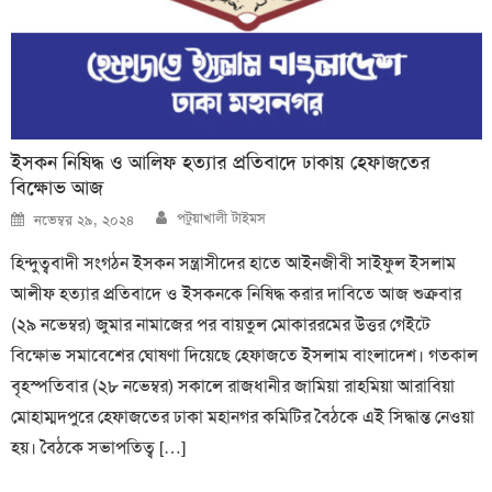
ইসকন নিষিদ্ধ ও আলিফ হত্যার প্রতিবাদে ঢাকায় হেফাজতের
বিক্ষোভ আজ
Author
Posted
পটুয়াখালী টাইমস
নভেম্বর ২৯, ২০২৪
on
হিন্দুত্ববাদী সংগঠন ইসকন সন্ত্রাসীদের হাতে আইনজীবী সাইফুল ইসলাম
আলীফ হত্যার প্রতিবাদে ও ইসকনকে নিষিদ্ধ করার দাবিতে আজ শুক্রবার
(২৯ নভেম্বর) জুমার নামাজের পর বায়তুল মোকাররমের উত্তর গেইটে
বিক্ষোভ সমাবেশের ঘোষণা দিয়েছে হেফাজতে ইসলাম বাংলাদেশ। গতকাল
বৃহস্পতিবার (২৮ নভেম্বর) সকালে রাজধানীর জামিয়া রাহমিয়া আরাবিয়া
মোহাম্মদপুরে হেফাজতের ঢাকা মহানগর কমিটির বৈঠকে এই সিদ্ধান্ত নেওয়া
হয়। বৈঠকে সভাপতিত্ব […]