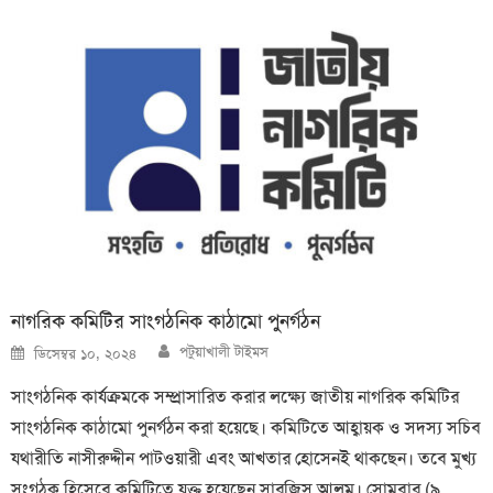
নাগরিক কমিটির সাংগঠনিক কাঠামো পুনর্গঠন
Author
Posted
পটুয়াখালী টাইমস
ডিসেম্বর ১০, ২০২৪
on
সাংগঠনিক কার্যক্রমকে সম্প্রাসারিত করার লক্ষ্যে জাতীয় নাগরিক কমিটির
সাংগঠনিক কাঠামো পুনর্গঠন করা হয়েছে। কমিটিতে আহ্বায়ক ও সদস্য সচিব
যথারীতি নাসীরুদ্দীন পাটওয়ারী এবং আখতার হোসেনই থাকছেন। তবে মুখ্য
সংগঠক হিসেবে কমিটিতে যুক্ত হয়েছেন সারজিস আলম। সোমবার (৯