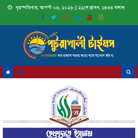
Skip
বৃহস্পতিবার, আগস্ট ০৬, ২০২৬ || ২২শে শ্রাবণ, ১৪৩৩ বঙ্গাব্দ
to
content