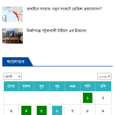
রাখাইনে সংঘাত: নতুন সংকটে রোহিঙ্গা প্রত্যাবাসন?
মির্জাগঞ্জে পটুয়াখালী টাইমস এর উদ্বোধন
ক্যালেন্ডার
সোম
মঙ্গল
বুধ
বৃহ
শুক্র
শনি
রবি
১
২
৩
৪
৫
৬
৭
৮
৯