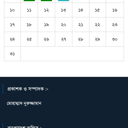
১০
১১
১২
১৩
১৪
১৫
১৬
১৭
১৮
১৯
২০
২১
২২
২৩
২৪
২৫
২৬
২৭
২৮
২৯
৩০
৩১
প্রকাশক ও সম্পাদক :-
মোহাম্মাদ নুরুজ্জামান