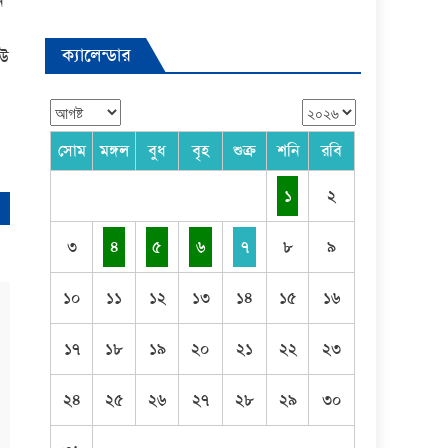
ন
ক্যালেন্ডার
িউ
সোম
মঙ্গল
বুধ
বৃহ
শুক্র
শনি
রবি
১
২
৩
৪
৫
৬
৭
৮
৯
১০
১১
১২
১৩
১৪
১৫
১৬
১৭
১৮
১৯
২০
২১
২২
২৩
২৪
২৫
২৬
২৭
২৮
২৯
৩০