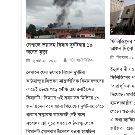
ফিলিস্তিনের
নেপালে ভয়াবহ বিমান দুর্ঘটনায় ১৯
আগুন দিলো
জনের মৃত্যু
Posted
ডিসেম্বর ২১
Author
Posted
on
পটুয়াখালী টাইমস
জুলাই ২৪, ২০২৪
on
ইহুদিবাদী সন্ত
নেপালে ফের ভয়াবহ বিমান দুর্ঘটনা !
ফিলিস্তিনের 
কাঠমান্ডুর ত্রিভূবন আন্তর্জাতিক বিমানবন্দরের
‘বারালুদ্দিন’
কাছেই ভেঙে পড়ে সৌর্য্য এয়ারলাইন্সের
দিয়েছে। মসজ
বিমানটি ৷ বিমানে ওই সময় সব মিলিয়ে ১৯
হামলাকারীরা দ
জন ছিলেন বলে জানা গিয়েছে ৷ দুর্ঘটনায় বেঁচে
গেছে। শুক্রবা
থাকার সম্ভাবনা কারোরই নেই বলে
এ তথ্য জানি
সংবাদসংস্থা সূত্রে খবর ৷ কাঠমান্ডু থেকে
জাজিরা। প্রত্
বিমানটি পোখরার উদ্দেশে রওনা হয়েছিল