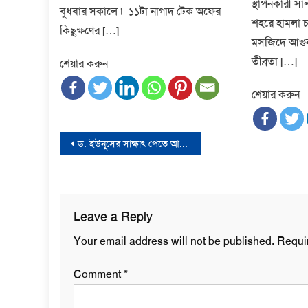
স্থাপনকারী স
বুধবার সকালে ৷ ১১টা নাগাদ টেক অফের
শহরে হামলা চ
কিছুক্ষণের […]
মসজিদে আগুন
তীব্রতা […]
শেয়ার করুন
শেয়ার করুন
Post
ড. ইউনূসের সাক্ষাৎ পেতে আন্দোলনে আহত ও পঙ্গুত্ববরণকারীদের অবস্থান কর্মসূচি
navigation
Leave a Reply
Your email address will not be published.
Requi
Comment
*