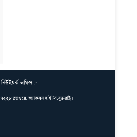
নিউইয়র্ক অফিস :-
৭২২৮ ব্রডওয়ে, জ্যাকসন হাইটস,যুক্তরাষ্ট্র।