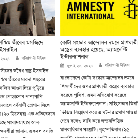
 পশ্চিম তীরের মসজিদে
কোটা সংস্কার আন্দোলন দমনে প্রাণঘাতী
 ইসরাইল
অস্ত্রের ব্যবহার হয়েছে: অ্যামনেস্টি
ইন্টারন্যাশনাল
Author
পটুয়াখালী টাইমস
, ২০২৪
Author
Posted
পটুয়াখালী টাইমস
জুলাই ২৬, ২০২৪
on
্রাসীদের অবৈধ রাষ্ট্র ইসরাইল
বাংলাদেশে কোটা সংস্কার আন্দোলন দমনে
পশ্চিম তীরের মারদা শহরের
শিক্ষার্থীদের ওপর প্রাণঘাতী অস্ত্রের ব্যবহার
 মসজিদ আগুন দিয়ে পুড়িয়ে
করেছে পুলিশ, এমন অভিযোগ করেছে
িদ পোড়ানোর পাশাপাশি
অ্যামনেস্টি ইন্টারন্যাশনাল। সহিংসতার তিন
েয়ালে বর্ণবাদী স্লোগান লিখে
ভিডিও বিশ্লেষণ করে এ ঘটনার প্রমাণ পাওয়া
র (২০ ডিসেম্বর) এক প্রতিবেদনে
গেছে বলেও দাবি করে লন্ডনভিত্তিক
য়েছে সংবাদমাধ্যম আল-
মানবাধিকার সংস্থাটি। বৃহস্পতিবার (২৫
যক্ষদর্শীরা জানান, একদল বসতি