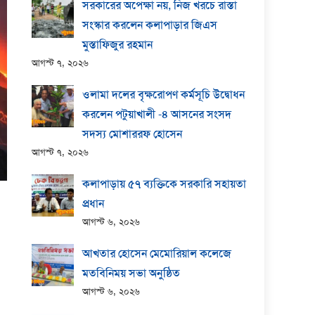
সরকারের অপেক্ষা নয়, নিজ খরচে রাস্তা
সংস্কার করলেন কলাপাড়ার জিএস
মুস্তাফিজুর রহমান
আগস্ট ৭, ২০২৬
ওলামা দলের বৃক্ষরোপণ কর্মসূচি উদ্বোধন
করলেন পটুয়াখালী -৪ আসনের সংসদ
সদস্য মোশাররফ হোসেন
আগস্ট ৭, ২০২৬
কলাপাড়ায় ​৫৭ ব্যক্তিকে সরকারি সহায়তা
প্রধান
আগস্ট ৬, ২০২৬
আখতার হোসেন মেমোরিয়াল কলেজে
মতবিনিময় সভা অনুষ্ঠিত
আগস্ট ৬, ২০২৬