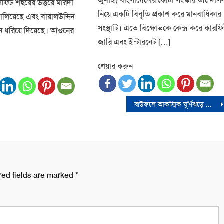
জুলাই) বাংলাদেশের কোটা সংস্কার আন্দোল
ালফিট শহরের উত্তরে মারদা
নিয়ে একটি বিবৃতি প্রকাশ করে মানবাধিকার
ালিয়েছে এবং বারালউদ্দিন
সংস্থাটি। এতে বিক্ষোভকে কেন্দ্র করে কারফ
 ধরিয়ে দিয়েছে। আগুনের
জারি এবং ইন্টারনেট […]
শেয়ার করুন
বাউফলে আকস্মিক ঘূর্ণিঝড়ে ব্যাপক ক্ষয়ক্ষতি
red fields are marked
*