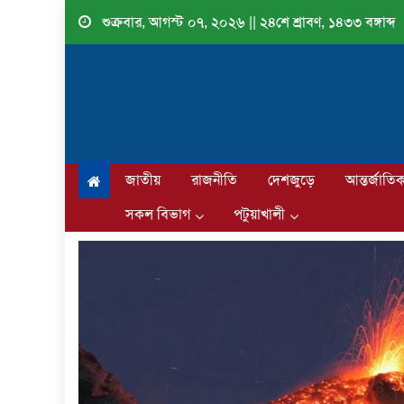
Skip
শুক্রবার, আগস্ট ০৭, ২০২৬ || ২৪শে শ্রাবণ, ১৪৩৩ বঙ্গাব্দ
to
content
জাতীয়
রাজনীতি
দেশজুড়ে
আন্তর্জাতি
সকল বিভাগ
পটুয়াখালী